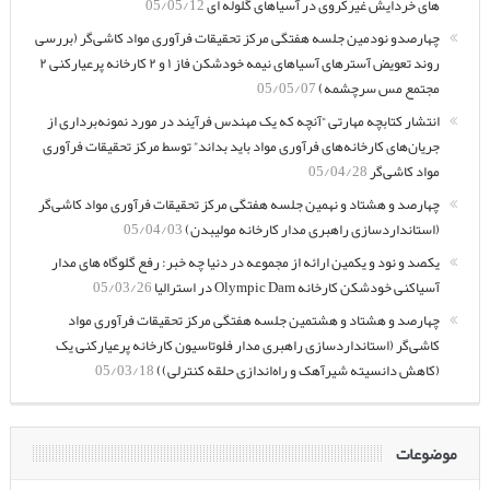
های خردایش غیرکروی در آسیاهای گلوله ای
05/05/12
چهارصدو نودمین جلسه هفتگی مرکز تحقیقات فرآوری مواد کاشی‌گر (بررسی
روند تعویض آسترهای آسیاهای نیمه خودشکن فاز ۱ و ۲ کارخانه پرعیارکنی ۲
مجتمع مس سرچشمه)
05/05/07
انتشار کتابچه مهارتی “آنچه که یک مهندس فرآیند در مورد نمونه‌برداری از
جریان‌های کارخانه‌های فرآوری مواد باید بداند” توسط مرکز تحقیقات فرآوری
مواد کاشی‌گر
05/04/28
چهارصد و هشتاد و نهمین جلسه هفتگی مرکز تحقیقات فرآوری مواد کاشی‌گر
(استانداردسازی راهبری مدار کارخانه مولیبدن)
05/04/03
یکصد و نود و یکمین ارائه از مجموعه در دنیا چه خبر: رفع گلوگاه های مدار
آسیاکنی خودشکن کارخانه Olympic Dam در استرالیا
05/03/26
چهارصد و هشتاد و هشتمین جلسه هفتگی مرکز تحقیقات فرآوری مواد
کاشی‌گر (استانداردسازی راهبری مدار فلوتاسیون کارخانه پرعیارکنی یک
(کاهش دانسیته شیرآهک و راه‌اندازی حلقه کنترلی))
05/03/18
موضوعات