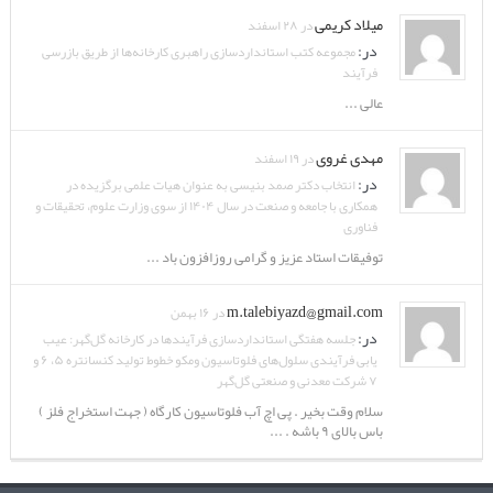
میلاد کریمی
در ۲۸ اسفند
در:
مجموعه کتب استانداردسازی راهبری کارخانه‌ها از طریق بازرسی
فرآیند
عالی ...
مهدی غروی
در ۱۹ اسفند
در:
انتخاب دکتر صمد بنیسی به عنوان هیات علمی برگزیده در
همکاری با جامعه و صنعت در سال ۱۴۰۴ از سوی وزارت علوم، تحقیقات و
فناوری
توفیقات استاد عزیز و گرامی روزافزون باد ...
m.talebiyazd@gmail.com
در ۱۶ بهمن
در:
جلسه هفتگی استانداردسازی فرآیندها در کارخانه گل‌گهر: عیب
یابی فرآیندی سلول‌های فلوتاسیون ومکو خطوط تولید کنسانتره ۵، ۶ و
۷ شرکت معدنی و صنعتی گل‌گهر
سلام وقت بخیر . پی اچ آب فلوتاسیون کارگاه ( جهت استخراج فلز )
باس بالای ۹ باشه . ...