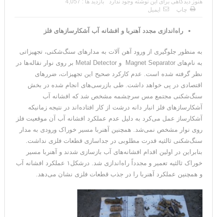
هنوز دیدگاهی برای این نوشته وجود ندارد
بازدید ها : 4,057
چاپ
ایمیل
راه‌اندازی مجدد آهنربا و افشانه آب آشکارسازهای فلز
به منظور جلوگیری از ورود آهن آلات به مدارهای سنگ‌شکنی، تجهیزاتی
به نام‌های Magnet Separator و Metal Detector بر روی نوار نقاله‌ها در
نظر گرفته شده است. عدم کارکرد صحیح این تجهیزات، ضررهای
اقتصادی در پی خواهد داشت. طی بازرسی‌های انجام شده در بخش
سنگ‌شکنی مجتمع مس سرچشمه مشخص شد که افشانه آب
آشکارسازهای فلز انبار دانه درشت از کار افتاده‌اند در نتیجه زمانیکه
آشکارساز عمل می‌کرد به دلیل عدم عملکرد افشانه آب آن موقعیت فلز
روی نوار مشخص نمی‌شد. همچنین آهنربا مسیر خوراک ورودی به مدار
سنگ‌شکنی ثالثیه قدرت مطلوبی در جداسازی قطعات فلزی نداشت.
بنابراین در اولین اقدام افشانه‌های آب بازسازی شدند و آهنربا مسیر
خوراک ثالثیه تعمیر و مجدداً راه‌اندازی شد. درشکل۱ عملکرد افشانه آب
و همچنین عملکرد آهنربا را در جذب قطعات فلزی نشان می‌دهد.