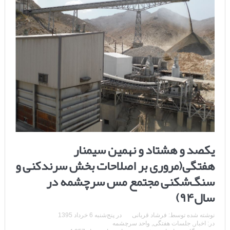
یکصد و هشتاد و نهمین سیمنار
هفتگی(مروری بر اصلاحات بخش سرندکنی و
سنگ‌شکنی مجتمع مس سرچشمه در
سال۹۴)
نوشته شده توسط:
فرشاد قربانی
در
پنج‌شنبه 6 خرداد 1395
در:
اخبار
,
جلسات هفتگی
,
واحد سرچشمه