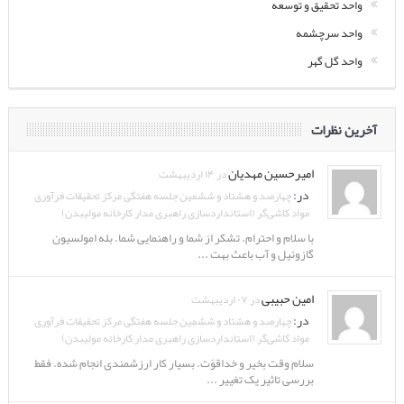
واحد تحقیق و توسعه
واحد سرچشمه
واحد گل گهر
آخرین نظرات
امیرحسین مهدیان
در ۱۴ اردیبهشت
در:
چهارصد و هشتاد و ششمین جلسه هفتگی مرکز تحقیقات فرآوری
مواد کاشی‌گر (استانداردسازی راهبری مدار کارخانه مولیبدن)
با سلام و احترام. تشکر از شما و راهنمایی شما. بله امولسیون
گازوئیل و آب باعث بهت ...
امین حبیبی
در ۰۷ اردیبهشت
در:
چهارصد و هشتاد و ششمین جلسه هفتگی مرکز تحقیقات فرآوری
مواد کاشی‌گر (استانداردسازی راهبری مدار کارخانه مولیبدن)
سلام وقت بخیر و خداقوّت. بسیار کار ارزشمندی انجام شده. فقط
بررسی تاثیر یک تغییر ...