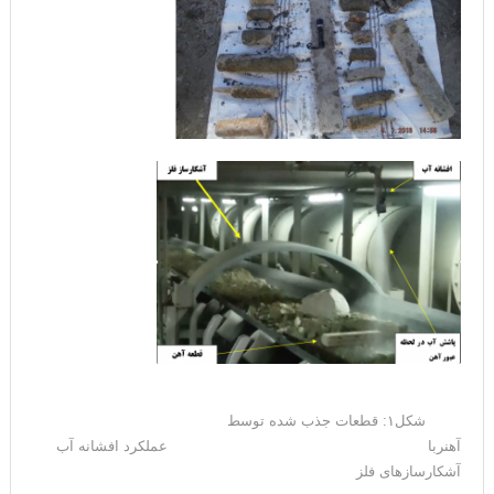
شکل۱: قطعات جذب شده توسط
آهنربا عملکرد افشانه آب
آشکارسازهای فلز