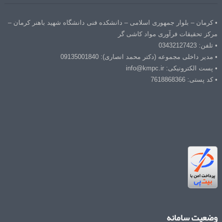
• کرمان – بلوار جمهوری اسلامی – دانشکده فنی دانشگاه شهید باهنر کرمان –
مرکز تحقیقات فرآوری مواد کاشی گر
• تلفن: 03432127423
• مدیر داخلی مجموعه (دکتر محمد انصاری): 09135001840
• پست الکترونیکی: info@kmpc.ir
• کد پستی: 7618868366
وضعیت سامانه