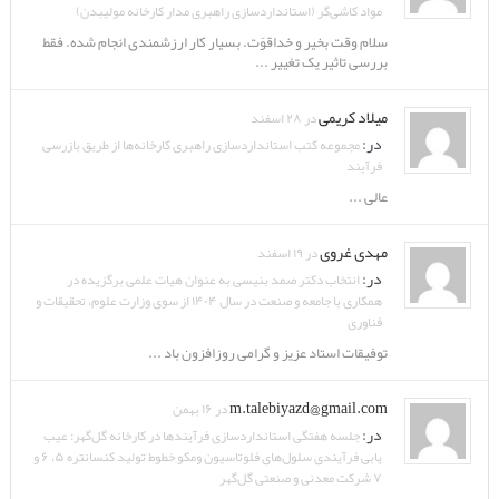
مواد کاشی‌گر (استانداردسازی راهبری مدار کارخانه مولیبدن)
سلام وقت بخیر و خداقوّت. بسیار کار ارزشمندی انجام شده. فقط
بررسی تاثیر یک تغییر ...
میلاد کریمی
در ۲۸ اسفند
در:
مجموعه کتب استانداردسازی راهبری کارخانه‌ها از طریق بازرسی
فرآیند
عالی ...
مهدی غروی
در ۱۹ اسفند
در:
انتخاب دکتر صمد بنیسی به عنوان هیات علمی برگزیده در
همکاری با جامعه و صنعت در سال ۱۴۰۴ از سوی وزارت علوم، تحقیقات و
فناوری
توفیقات استاد عزیز و گرامی روزافزون باد ...
m.talebiyazd@gmail.com
در ۱۶ بهمن
در:
جلسه هفتگی استانداردسازی فرآیندها در کارخانه گل‌گهر: عیب
یابی فرآیندی سلول‌های فلوتاسیون ومکو خطوط تولید کنسانتره ۵، ۶ و
۷ شرکت معدنی و صنعتی گل‌گهر