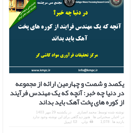
یکصد و شصت و چهارمین ارائه از مجموعه
در دنیا چه خبر: آنچه که یک مهندس فرآیند
از کوره های پخت آهک باید بداند
نوشته شده توسط:
محمد انصاری
در
یکشنبه 29 مهر 1403
در:
اخبار
,
سخنرانی ها
هنوز دیدگاهی برای این نوشته وجود ندارد
بازدید ها : 1,078
چاپ
ایمیل