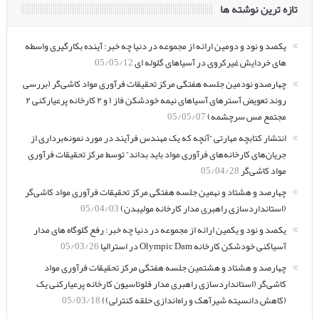
تازه ترین نوشته ها
یکصد و نود و دومین ارائه از مجموعه در دنیا چه خبر: آینده بکارگیری واسطه
های خردایش غیرکروی در آسیاهای گلوله ای
05/05/12
چهارصدو نودمین جلسه هفتگی مرکز تحقیقات فرآوری مواد کاشی‌گر (بررسی
روند تعویض آسترهای آسیاهای نیمه خودشکن فاز ۱ و ۲ کارخانه پرعیارکنی ۲
مجتمع مس سرچشمه)
05/05/07
انتشار کتابچه مهارتی “آنچه که یک مهندس فرآیند در مورد نمونه‌برداری از
جریان‌های کارخانه‌های فرآوری مواد باید بداند” توسط مرکز تحقیقات فرآوری
مواد کاشی‌گر
05/04/28
چهارصد و هشتاد و نهمین جلسه هفتگی مرکز تحقیقات فرآوری مواد کاشی‌گر
(استانداردسازی راهبری مدار کارخانه مولیبدن)
05/04/03
یکصد و نود و یکمین ارائه از مجموعه در دنیا چه خبر: رفع گلوگاه های مدار
آسیاکنی خودشکن کارخانه Olympic Dam در استرالیا
05/03/26
چهارصد و هشتاد و هشتمین جلسه هفتگی مرکز تحقیقات فرآوری مواد
کاشی‌گر (استانداردسازی راهبری مدار فلوتاسیون کارخانه پرعیارکنی یک
(کاهش دانسیته شیرآهک و راه‌اندازی حلقه کنترلی))
05/03/18