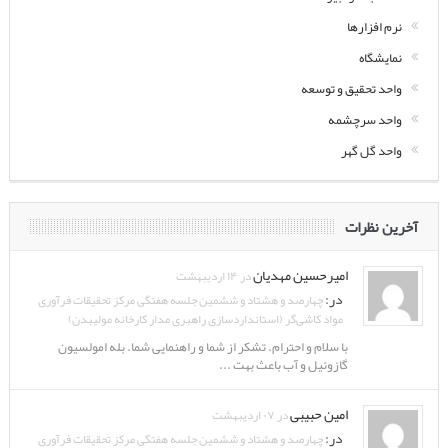
نرم افزارها
نمایشگاه
واحد تحقیق و توسعه
واحد سرچشمه
واحد گل گهر
آخرین نظرات
امیرحسین مهدیان
در ۱۴ اردیبهشت
در:
چهارصد و هشتاد و ششمین جلسه هفتگی مرکز تحقیقات فرآوری
مواد کاشی‌گر (استانداردسازی راهبری مدار کارخانه مولیبدن)
با سلام و احترام. تشکر از شما و راهنمایی شما. بله امولسیون
گازوئیل و آب باعث بهت ...
امین حبیبی
در ۰۷ اردیبهشت
در:
چهارصد و هشتاد و ششمین جلسه هفتگی مرکز تحقیقات فرآوری