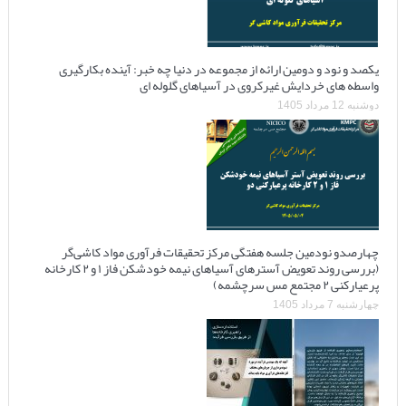
یکصد و نود و دومین ارائه از مجموعه در دنیا چه خبر: آینده بکارگیری
واسطه های خردایش غیرکروی در آسیاهای گلوله ای
دوشنبه 12 مرداد 1405
چهارصدو نودمین جلسه هفتگی مرکز تحقیقات فرآوری مواد کاشی‌گر
(بررسی روند تعویض آسترهای آسیاهای نیمه خودشکن فاز ۱ و ۲ کارخانه
پرعیارکنی ۲ مجتمع مس سرچشمه)
چهارشنبه 7 مرداد 1405