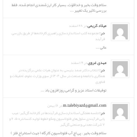
سلام وقت بخیر و خداقوّت. بسیار کار ارزشمندی انجام شده. فقط
بررسی تاثیر یک تغییر ...
میلاد کریمی
در ۲۸ اسفند
در:
مجموعه کتب استانداردسازی راهبری کارخانه‌ها از طریق بازرسی
فرآیند
عالی ...
مهدی غروی
در ۱۹ اسفند
در:
انتخاب دکتر صمد بنیسی به عنوان هیات علمی برگزیده در
همکاری با جامعه و صنعت در سال ۱۴۰۴ از سوی وزارت علوم، تحقیقات و
فناوری
توفیقات استاد عزیز و گرامی روزافزون باد ...
m.talebiyazd@gmail.com
در ۱۶ بهمن
در:
جلسه هفتگی استانداردسازی فرآیندها در کارخانه گل‌گهر: عیب
یابی فرآیندی سلول‌های فلوتاسیون ومکو خطوط تولید کنسانتره ۵، ۶ و
۷ شرکت معدنی و صنعتی گل‌گهر
سلام وقت بخیر . پی اچ آب فلوتاسیون کارگاه ( جهت استخراج فلز )