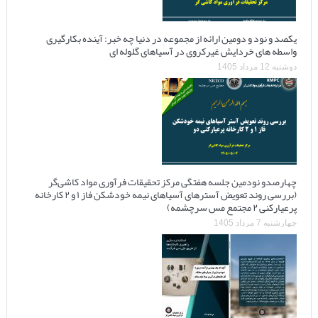
یکصد و نود و دومین ارائه از مجموعه در دنیا چه خبر: آینده بکارگیری
واسطه های خردایش غیرکروی در آسیاهای گلوله ای
دوشنبه 12 مرداد 1405
چهارصدو نودمین جلسه هفتگی مرکز تحقیقات فرآوری مواد کاشی‌گر
(بررسی روند تعویض آسترهای آسیاهای نیمه خودشکن فاز ۱ و ۲ کارخانه
پرعیارکنی ۲ مجتمع مس سرچشمه)
چهارشنبه 7 مرداد 1405