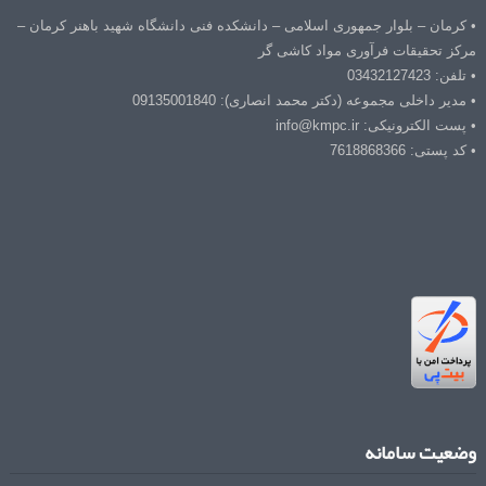
• کرمان – بلوار جمهوری اسلامی – دانشکده فنی دانشگاه شهید باهنر کرمان –
مرکز تحقیقات فرآوری مواد کاشی گر
• تلفن: 03432127423
• مدیر داخلی مجموعه (دکتر محمد انصاری): 09135001840
• پست الکترونیکی: info@kmpc.ir
• کد پستی: 7618868366
وضعیت سامانه