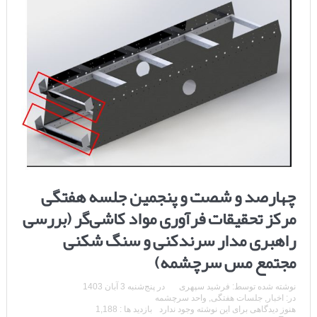
چهارصد و شصت و پنجمین جلسه هفتگی
مرکز تحقیقات فرآوری مواد کاشی‌گر (بررسی
راهبری مدار سرندکنی و سنگ شکنی
مجتمع مس سرچشمه)
نوشته شده توسط:
فرشید سپهری
در
پنج‌شنبه 3 آبان 1403
در:
اخبار
,
جلسات هفتگی
,
واحد سرچشمه
هنوز دیدگاهی برای این نوشته وجود ندارد
بازدید ها : 1,188