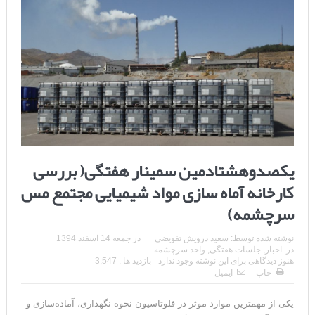
یکصدوهشتادمین سمینار هفتگی( بررسی
کارخانه آماه سازی مواد شیمیایی مجتمع مس
سرچشمه)
نوشته شده توسط:
سعید درویش تفویضی
در
جمعه 14 اسفند 1394
در:
اخبار
,
جلسات هفتگی
,
واحد سرچشمه
هنوز دیدگاهی برای این نوشته وجود ندارد
بازدید ها : 3,547
چاپ
ایمیل
یکی از مهمترین موارد موثر در فلوتاسیون نحوه نگهداری، آماده‌سازی و