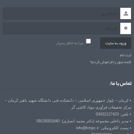
مرا به خاطر بسپار
ورود به سایت
ثبت نام
کلمه عبور را فراموش کردم؟
تماس با ما:
• کرمان – بلوار جمهوری اسلامی – دانشکده فنی دانشگاه شهید باهنر کرمان –
مرکز تحقیقات فرآوری مواد کاشی گر
• تلفن: 03432127423
• مدیر داخلی مجموعه (دکتر محمد انصاری): 09135001840
• پست الکترونیکی: info@kmpc.ir