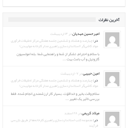
آخرین نظرات
امیرحسین مهدیان
در ۱۴ اردیبهشت
در:
چهارصد و هشتاد و ششمین جلسه هفتگی مرکز تحقیقات فرآوری
مواد کاشی‌گر (استانداردسازی راهبری مدار کارخانه مولیبدن)
با سلام و احترام. تشکر از شما و راهنمایی شما. بله امولسیون
گازوئیل و آب باعث بهت ...
امین حبیبی
در ۰۷ اردیبهشت
در:
چهارصد و هشتاد و ششمین جلسه هفتگی مرکز تحقیقات فرآوری
مواد کاشی‌گر (استانداردسازی راهبری مدار کارخانه مولیبدن)
سلام وقت بخیر و خداقوّت. بسیار کار ارزشمندی انجام شده. فقط
بررسی تاثیر یک تغییر ...
میلاد کریمی
در ۲۸ اسفند
در:
مجموعه کتب استانداردسازی راهبری کارخانه‌ها از طریق بازرسی
فرآیند