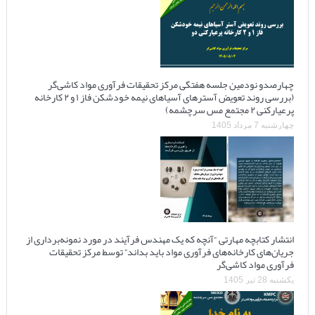
چهارصدو نودمین جلسه هفتگی مرکز تحقیقات فرآوری مواد کاشی‌گر
(بررسی روند تعویض آسترهای آسیاهای نیمه خودشکن فاز ۱ و ۲ کارخانه
پرعیارکنی ۲ مجتمع مس سرچشمه)
چهارشنبه 7 مرداد 1405
انتشار کتابچه مهارتی “آنچه که یک مهندس فرآیند در مورد نمونه‌برداری از
جریان‌های کارخانه‌های فرآوری مواد باید بداند” توسط مرکز تحقیقات
فرآوری مواد کاشی‌گر
یکشنبه 28 تیر 1405