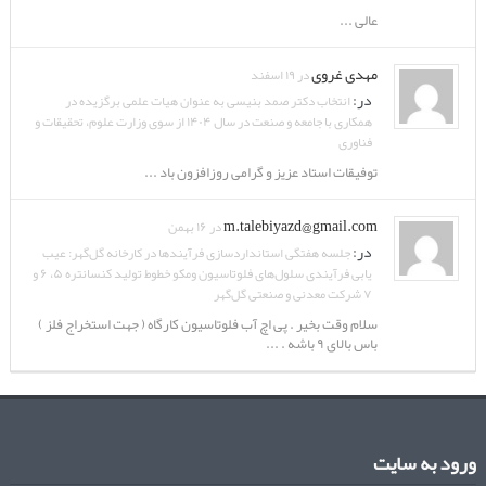
عالی ...
مهدی غروی
در ۱۹ اسفند
در:
انتخاب دکتر صمد بنیسی به عنوان هیات علمی برگزیده در
همکاری با جامعه و صنعت در سال ۱۴۰۴ از سوی وزارت علوم، تحقیقات و
فناوری
توفیقات استاد عزیز و گرامی روزافزون باد ...
m.talebiyazd@gmail.com
در ۱۶ بهمن
در:
جلسه هفتگی استانداردسازی فرآیندها در کارخانه گل‌گهر: عیب
یابی فرآیندی سلول‌های فلوتاسیون ومکو خطوط تولید کنسانتره ۵، ۶ و
۷ شرکت معدنی و صنعتی گل‌گهر
سلام وقت بخیر . پی اچ آب فلوتاسیون کارگاه ( جهت استخراج فلز )
باس بالای ۹ باشه . ...
ورود به سایت