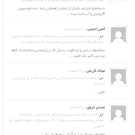
با سلام و احترام. تشکر از شما و راهنمایی شما. بله امولسیون
گازوئیل و آب باعث بهت ...
امین حبیبی
در ۰۷ اردیبهشت
در:
چهارصد و هشتاد و ششمین جلسه هفتگی مرکز تحقیقات فرآوری
مواد کاشی‌گر (استانداردسازی راهبری مدار کارخانه مولیبدن)
سلام وقت بخیر و خداقوّت. بسیار کار ارزشمندی انجام شده. فقط
بررسی تاثیر یک تغییر ...
میلاد کریمی
در ۲۸ اسفند
در:
مجموعه کتب استانداردسازی راهبری کارخانه‌ها از طریق بازرسی
فرآیند
عالی ...
مهدی غروی
در ۱۹ اسفند
در:
انتخاب دکتر صمد بنیسی به عنوان هیات علمی برگزیده در
همکاری با جامعه و صنعت در سال ۱۴۰۴ از سوی وزارت علوم، تحقیقات و
فناوری
توفیقات استاد عزیز و گرامی روزافزون باد ...