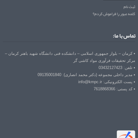
ثبت نام
کلمه عبور را فراموش کردم؟
تماس با ما:
• کرمان – بلوار جمهوری اسلامی – دانشکده فنی دانشگاه شهید باهنر کرمان –
مرکز تحقیقات فرآوری مواد کاشی گر
• تلفن: 03432127423
• مدیر داخلی مجموعه (دکتر محمد انصاری): 09135001840
• پست الکترونیکی: info@kmpc.ir
• کد پستی: 7618868366