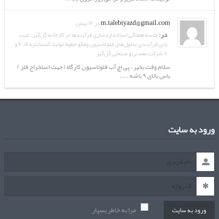
m.talebiyazd@gmail.com
در ۱۶ بهمن
در:
جلسه هفتگی استانداردسازی فرآیندها در کارخانه گل‌گهر: عیب
یابی فرآیندی سلول‌های فلوتاسیون ومکو خطوط تولید کنسانتره ۵، ۶ و
۷ شرکت معدنی و صنعتی گل‌گهر
سلام وقت بخیر . پی اچ آب فلوتاسیون کارگاه ( جهت استخراج فلز )
باس بالای ۹ باشه . ...
ورود به سایت
مرا به خاطر بسپار
ورود به سایت