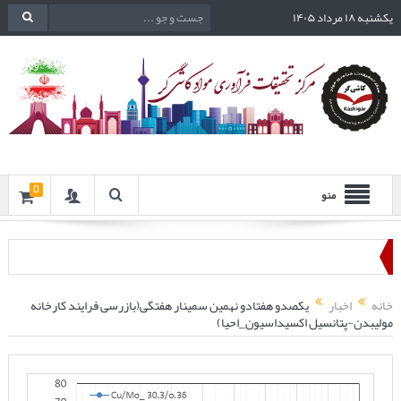
یکشنبه ۱۸ مرداد ۱۴۰۵
0
منو
خانه
اخبار
یکصدو هفتادو نهمین سمینار هفتگی(بازرسی فرایند کارخانه
مولیبدن-پتانسیل اکسیداسیون_احیا)