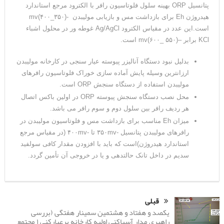
پتانسیل ORP بهینه سلول فلوتاسیون رافر با الکترود مرجع استاندارد
هیدروژن Eh برای بازداشت مس و بازیابی مولیبدن -(۳۵۰_۴۰۰)mv
است.این عدد در مقیاس الکترود Ag/AgCl غوطه ور در محلول اشباء
KCl برابر –(۵۵۰ _۶۰۰)mv است.
بدلیل نبود دستگاه آنالیزر پیوسته عیار سنجی در کارخانه مولیبدن
ارزانترین وسیله پایش آماده سازی خوراک فلوتاسیون رافرهای
مولیبدن استفاده از دستگاه سنجش ORP است.
محل نصب دستگاه سنجش پیوسته ORP در اولین باکس اتصال
هر ردیف رافر بین سلول دوم و سوم رافر می باشد.
میزان Eh مناسب برای بازداشت مس و فلوتاسیون مولیبدن در
رافرهای مولیبدن پتانسیل -۳۵۰mv تا -۴۰۰mv (در مقیاس مرجع
استاندارد هیدروژن)است که باید با افزودن مقدار کافی سولفید
سدیم در داخل تانک حالتدهی و یا در خروجی آن تأمین گردد.
قبلی
یکصد و هفتاد و هشتمین سمینار هفتگی (بررسی
راهبری مدار آسیاکنی اولیه کارخانه پرعیارکنی ۱ مجتمع