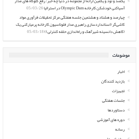
یکصد و نود و یکمین ارائه از مجموعه در دنیا چه خبر: رفع گلوگاه های مدار
آسیاکنی خودشکن کارخانه Olympic Dam در استرالیا
05/03/26
چهارصد و هشتاد و هشتمین جلسه هفتگی مرکز تحقیقات فرآوری مواد
کاشی‌گر (استانداردسازی راهبری مدار فلوتاسیون کارخانه پرعیارکنی یک
(کاهش دانسیته شیرآهک و راه‌اندازی حلقه کنترلی))
05/03/18
موضوعات
اخبار
بازدید کنندگان
تجهیزات
جلسات هفتگی
دستاوردها
دوره های آموزشی
رسانه