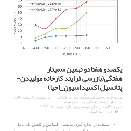
یکصدو هفتادو نهمین سمینار
هفتگی(بازرسی فرایند کارخانه مولیبدن-
پتانسیل اکسیداسیون_احیا)
نوشته شده توسط:
امیرمسعود حیدری علیخانی
در
پنج‌شنبه 6 اسفند 1394
در:
اخبار
,
جلسات هفتگی
,
واحد سرچشمه
هنوز دیدگاهی برای این نوشته وجود ندارد
بازدید ها : 2,675
چاپ
ایمیل
استفاده از اندازه گیری پتانسیل اکسایش و کاهش یک عامل