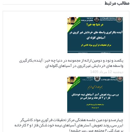
مطالب مرتبط
یکصد و نود و دومین ارائه از مجموعه در دنیا چه خبر: آینده بکارگیری
واسطه های خردایش غیرکروی در آسیاهای گلوله ای
دوشنبه 12 مرداد 1405
چهارصدو نودمین جلسه هفتگی مرکز تحقیقات فرآوری مواد کاشی‌گر
(بررسی روند تعویض آسترهای آسیاهای نیمه خودشکن فاز ۱ و ۲ کارخانه
پرعیارکنی ۲ مجتمع مس سرچشمه)