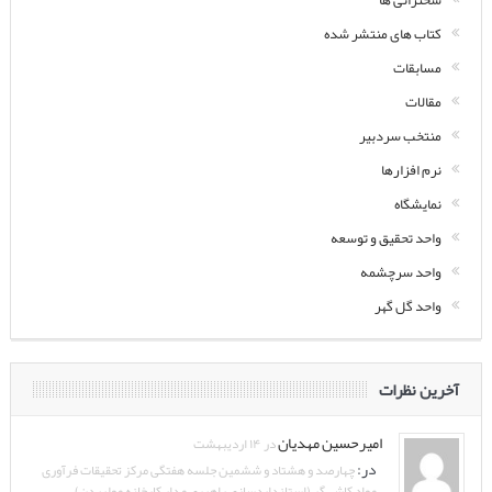
سخنرانی ها
کتاب های منتشر شده
مسابقات
مقالات
منتخب سردبیر
نرم افزارها
نمایشگاه
واحد تحقیق و توسعه
واحد سرچشمه
واحد گل گهر
آخرین نظرات
امیرحسین مهدیان
در ۱۴ اردیبهشت
در:
چهارصد و هشتاد و ششمین جلسه هفتگی مرکز تحقیقات فرآوری
مواد کاشی‌گر (استانداردسازی راهبری مدار کارخانه مولیبدن)