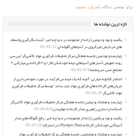
برای نوشتن دیدگاه باید
وارد بشوید
.
تازه ترین نوشته ها
یکصد و نود و دومین ارائه از مجموعه در دنیا چه خبر: آینده بکارگیری واسطه
های خردایش غیرکروی در آسیاهای گلوله ای
05/05/12
چهارصدو نودمین جلسه هفتگی مرکز تحقیقات فرآوری مواد کاشی‌گر (بررسی
روند تعویض آسترهای آسیاهای نیمه خودشکن فاز ۱ و ۲ کارخانه پرعیارکنی ۲
مجتمع مس سرچشمه)
05/05/07
انتشار کتابچه مهارتی “آنچه که یک مهندس فرآیند در مورد نمونه‌برداری از
جریان‌های کارخانه‌های فرآوری مواد باید بداند” توسط مرکز تحقیقات فرآوری
مواد کاشی‌گر
05/04/28
چهارصد و هشتاد و نهمین جلسه هفتگی مرکز تحقیقات فرآوری مواد کاشی‌گر
(استانداردسازی راهبری مدار کارخانه مولیبدن)
05/04/03
یکصد و نود و یکمین ارائه از مجموعه در دنیا چه خبر: رفع گلوگاه های مدار
آسیاکنی خودشکن کارخانه Olympic Dam در استرالیا
05/03/26
چهارصد و هشتاد و هشتمین جلسه هفتگی مرکز تحقیقات فرآوری مواد