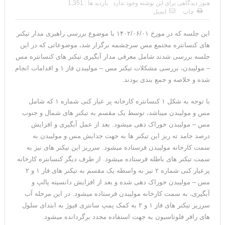
هنوز دیدگاهی برای این نوشته وجود ندارد
بازدید ها : 1,351
چاپ
ایمیل
این جلسه که در مورخ ۱۴۰۲/۰۶/۰۱ با موضوع بررسی راهبری مدار تیکنر
های کنسانتره مجتمع مس سرچشمه برگزار شد
.
موضوعاتی که در این
جلسه بررسی شدند شامل معرفی مدار آبگیری تیکنر های کنسانتره مس
– مولیبدن، بررسی مشکلات تیکنر مس – مولیبدن فاز ۱ و اقدامات انجام
شده و خلاصه و جمع بندی بودند.
با توجه به شکل ۱ کنسانتره کارخانه پر عیار کنی شماره ۱ که شامل
مس و مولیبدن میباشد، توسط یک مقسم به تیکنر های شمال و جنوب
مس – مولیبدن خوراک دهی می­شود. بعد از عمل آبگیری و افزایش
درصد جامد ته ریز این تیکنر ها به جهت جدایش مس و مولیبدن به
سمت کارخانه مولیبدن فرستاده می­شود. سرریز این تیکنر های نیز به
سمت تیکنر های باطله فرستاده می­شود. از طرف دیگر کنسانتره کارخانه
پرعیار کنی شماره ۲ نیز به واسطه یک مقسم به تیکنر های فاز ۱ و ۲
مس – مولیبدن خوراک دهی شده و بعد از افزایش دانسیته پالپ و
آبگیری، به سمت کارخانه مولیبدن فرستاده می­شود. در این مرحله آب
سرریز تیکنر های فاز ۱ و ۲ به کمک پمپ سانتری فیوژ به ابتدای سلول
های رافر فلوتاسیون به جهت استفاده مجدد برگردانده می­شود.