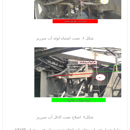
شکل ۶: نصب اشتباه لوله آب سرریز
شکل۷: اصلاح نصب کانال آب سرریز
نهایتا بعد از تغییرات محاسبات انجام شده میزان هدر روی از ۶/۴۸۳۳