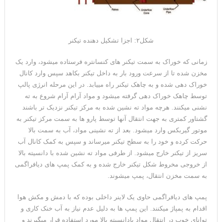
شکل۲: اجزا تشکیل دهنده تیکنر
زمانی که خوراک به سمت تیکنر های کنسانتره فرستاده میشود، وارد یک
مخزن شده تا از سرعت ورود بار به داخل تیکنر بکاهد سپس وارد کانال
خوراک دهی شده و به چاهک تیکنر راه می­یابد. در این مرحله انرژی پالپ
توسط چاهک خوراک دهی گرفته می­شود و مواد آرام آرام شروع به ته
نشنی میکنند. هرچه مواد ته نشین شده به مرکز تیکنر نزدیک تر باشند
گشتاور کمتری به جهت انتقال آنها توسط پارو ها به سمت مرکز تیکنر به
موتور گیربکس وارد میشود. بعد از ته نشینی مواد، آب به سمت بالا
حرکت کرده و خود را به سطح تیکنر میرساند و سپس به کمک کانال آب
سریز از تیکنر خارج میشود. از طرفی مواد ته نشین شده با دانسیته بالا
از خروجی مخروط شکل تیکنر خارج شده و به کمک پمپ های دیافراگمی
به سمت مخزن انتقال، پمپ میشوند.
پمپ های دیافراگمی حاوی یک لاینر داخلی بوده که با دمش و مکش هوا
اقدام به پمپاژ میکنند. این پمپ ها به دلیل عدم نیاز به آب خنک کاری و
توانای خوب در انتقال مواد بادانسیته بالا مورد استفاده قرار میگیرند و