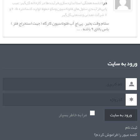
در:
جلسه هفتگی استانداردسازی فرآیندها در کارخانه گل‌گهر: عیب
یابی فرآیندی سلول‌های فلوتاسیون ومکو خطوط تولید کنسانتره ۵، ۶ و
۷ شرکت معدنی و صنعتی گل‌گهر
سلام وقت بخیر . پی اچ آب فلوتاسیون کارگاه ( جهت استخراج فلز )
باس بالای ۹ باشه . ...
ورود به سایت
مرا به خاطر بسپار
ورود به سایت
ثبت نام
کلمه عبور را فراموش کردم؟