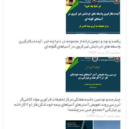
یکصد و نود و دومین ارائه از مجموعه در دنیا چه خبر: آینده بکارگیری
واسطه های خردایش غیرکروی در آسیاهای گلوله ای
دوشنبه 12 مرداد 1405
چهارصدو نودمین جلسه هفتگی مرکز تحقیقات فرآوری مواد کاشی‌گر
(بررسی روند تعویض آسترهای آسیاهای نیمه خودشکن فاز ۱ و ۲ کارخانه
پرعیارکنی ۲ مجتمع مس سرچشمه)
چهارشنبه 7 مرداد 1405