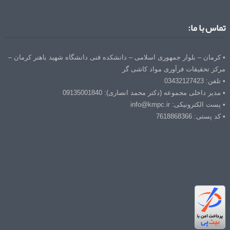
تماس با ما:
• کرمان – بلوار جمهوری اسلامی – دانشکده فنی دانشگاه شهید باهنر کرمان –
مرکز تحقیقات فرآوری مواد کاشی گر
• تلفن: 03432127423
• مدیر داخلی مجموعه (دکتر محمد انصاری): 09135001840
• پست الکترونیکی: info@kmpc.ir
• کد پستی: 7618868366