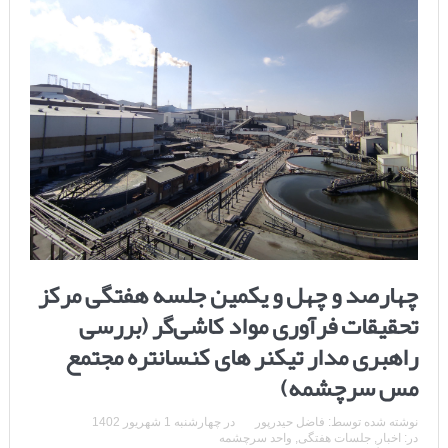
چهارصد و چهل و یکمین جلسه هفتگی مرکز
تحقیقات فرآوری مواد کاشی‌گر (بررسی
راهبری مدار تیکنر های کنسانتره مجتمع
مس سرچشمه)
نوشته شده توسط:
فاضل حیدرپور
در
چهارشنبه 1 شهریور 1402
در:
اخبار
,
جلسات هفتگی
,
واحد سرچشمه