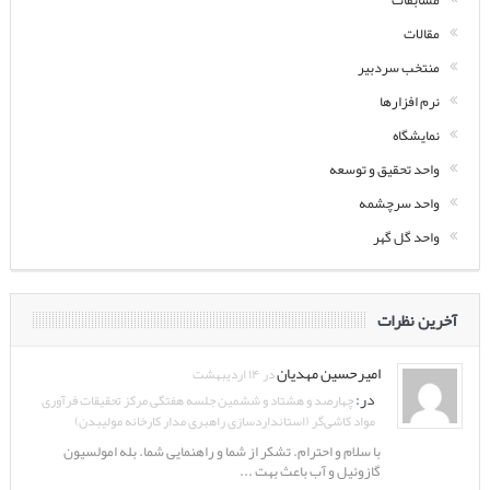
مقالات
منتخب سردبیر
نرم افزارها
نمایشگاه
واحد تحقیق و توسعه
واحد سرچشمه
واحد گل گهر
آخرین نظرات
امیرحسین مهدیان
در ۱۴ اردیبهشت
در:
چهارصد و هشتاد و ششمین جلسه هفتگی مرکز تحقیقات فرآوری
مواد کاشی‌گر (استانداردسازی راهبری مدار کارخانه مولیبدن)
با سلام و احترام. تشکر از شما و راهنمایی شما. بله امولسیون
گازوئیل و آب باعث بهت ...