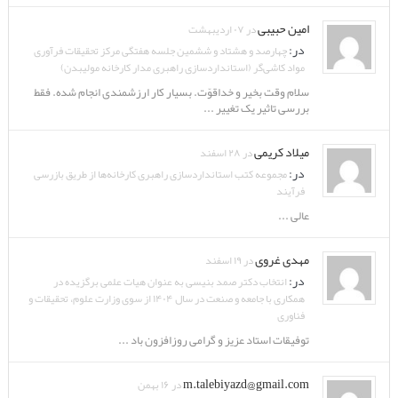
امین حبیبی
در ۰۷ اردیبهشت
در:
چهارصد و هشتاد و ششمین جلسه هفتگی مرکز تحقیقات فرآوری
مواد کاشی‌گر (استانداردسازی راهبری مدار کارخانه مولیبدن)
سلام وقت بخیر و خداقوّت. بسیار کار ارزشمندی انجام شده. فقط
بررسی تاثیر یک تغییر ...
میلاد کریمی
در ۲۸ اسفند
در:
مجموعه کتب استانداردسازی راهبری کارخانه‌ها از طریق بازرسی
فرآیند
عالی ...
مهدی غروی
در ۱۹ اسفند
در:
انتخاب دکتر صمد بنیسی به عنوان هیات علمی برگزیده در
همکاری با جامعه و صنعت در سال ۱۴۰۴ از سوی وزارت علوم، تحقیقات و
فناوری
توفیقات استاد عزیز و گرامی روزافزون باد ...
m.talebiyazd@gmail.com
در ۱۶ بهمن