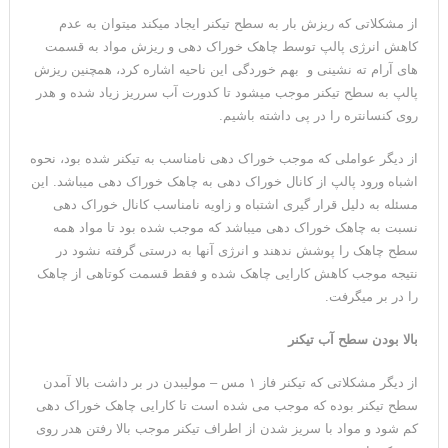
از مشکلاتی که ریزش بار به سطح تیکنر ایجاد میکند میتوان به عدم
کاهش انرژی پالپ توسط چاهک خوراک دهی و ریزش مواد به قسمت
های آرام ته نشینی و بهم خوردگی این ناحیه اشاره کرد، همچنین ریزش
پالپ به سطح تیکنر موجب میشود تا کدورت آب سرریز زیاد شده و هدر
روی کنسانتره را در پی داشته باشیم.
از دیگر عواملی که موجب خوراک دهی نامناسب به تیکنر شده بود، نحوه
اشباه ورود پالپ از کانال خوراک دهی به چاهک خوراک دهی میباشد. این
مسئله به دلیل قرار گیری اشتباه و زاویه نامناسب کانال خوراک دهی
نسبت به چاهک خوراک دهی میباشد که موجب شده بود تا مواد همه
سطح چاهک را پوشش ندهند و انرژی آنها به درستی گرفته نشود در
نتیجه موجب کاهش کارایی چاهک شده و فقط قسمت کوتاهی از چاهک
را در بر میگرفت.
بالا بودن سطح آب تیکنر
از دیگر مشکلاتی که تیکنر فاز ۱ مس – مولیبدن در بر داشت بالا آمدن
سطح تیکنر بوده که موجب می شده است تا کارایی چاهک خوراک دهی
کم شود و مواد با سریز شدن از اطراف تیکنر موجب بالا رفتن هدر روی