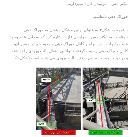
تیکنر مس – مولیبدن فاز ۱ میپردازیم:
خوراک دهی نامناسب
با توجه به شکل۴ به عنوان اولین مشکل میتوان به خوراک دهی
نامناسب به تیکنر مس – مولیبدن فاز ۱ اشاره کرد که به دلیل عدم وجود
شیب یکنواخت در سراسر کانال خوراک دهی و وجود خم در مسیر آن،
کانال خوراک دهی رسوب گرفته و توانایی انتقال پالپ ورودی را نداشته
و در نهایت موجب بیرون ریختن پالپ ورودی می شده است (شکل ۵).