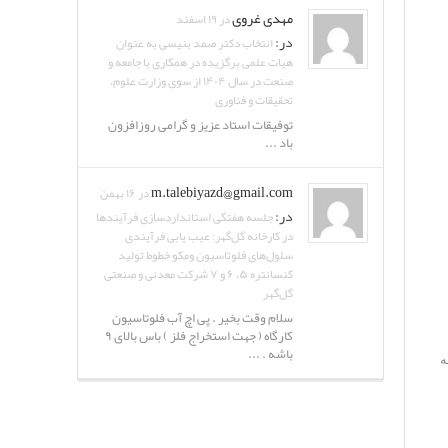
مهدی غروی
در ۱۹ اسفند
در:
انتخاب دکتر صمد بنیسی به عنوان
هیات علمی برگزیده در همکاری با جامعه و
صنعت در سال ۱۴۰۴ از سوی وزارت علوم،
تحقیقات و فناوری
توفیقات استاد عزیز و گرامی روزافزون
باد ...
m.talebiyazd@gmail.com
در ۱۶ بهمن
در:
جلسه هفتگی استانداردسازی فرآیندها
در کارخانه گل‌گهر: عیب یابی فرآیندی
سلول‌های فلوتاسیون ومکو خطوط تولید
کنسانتره ۵، ۶ و ۷ شرکت معدنی و صنعتی
گل‌گهر
سلام وقت بخیر . پی اچ آب فلوتاسیون
کارگاه ( جهت استخراج فلز ) باس بالای ۹
باشه . ...
ه