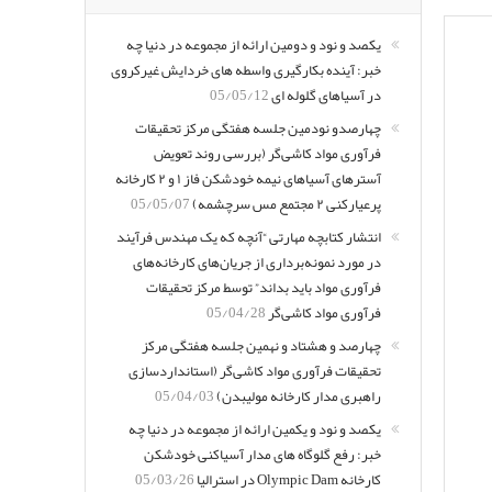
یکصد و نود و دومین ارائه از مجموعه در دنیا چه
خبر: آینده بکارگیری واسطه های خردایش غیرکروی
در آسیاهای گلوله ای
05/05/12
چهارصدو نودمین جلسه هفتگی مرکز تحقیقات
فرآوری مواد کاشی‌گر (بررسی روند تعویض
آسترهای آسیاهای نیمه خودشکن فاز ۱ و ۲ کارخانه
پرعیارکنی ۲ مجتمع مس سرچشمه)
05/05/07
انتشار کتابچه مهارتی “آنچه که یک مهندس فرآیند
در مورد نمونه‌برداری از جریان‌های کارخانه‌های
فرآوری مواد باید بداند” توسط مرکز تحقیقات
فرآوری مواد کاشی‌گر
05/04/28
چهارصد و هشتاد و نهمین جلسه هفتگی مرکز
تحقیقات فرآوری مواد کاشی‌گر (استانداردسازی
راهبری مدار کارخانه مولیبدن)
05/04/03
یکصد و نود و یکمین ارائه از مجموعه در دنیا چه
خبر: رفع گلوگاه های مدار آسیاکنی خودشکن
کارخانه Olympic Dam در استرالیا
05/03/26