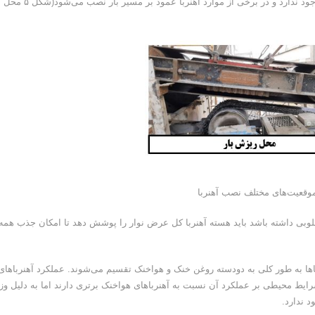
دارد. اما امکان نصب آهنربا در این محل در همه‌ی موارد وجود ندارد و در برخی از موارد آهنربا عمود بر مسیر بار نصب می‌شود(شکل ۵ محل
وبی داشته باشد باید هسته آهنربا کل عرض نوار را پوشش دهد تا امکان جذب همه
اها به طور کلی به دودسته روغن خنک و هواخنک تقسیم‌ می‌شوند. عملکرد آهنرباهای
ایط محیطی بر عملکرد آن نسبت به آهنرباهای هواخنک برتری دارند اما به دلیل وز
د ندارد.