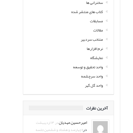
سخنرانی ها
کتاب های منتشر شده
مسابقات
مقالات
منتخب سردبیر
نرم افزارها
نمایشگاه
واحد تحقیق و توسعه
واحد سرچشمه
واحد گل گهر
آخرین نظرات
امیرحسین مهدیان
در ۱۴ اردیبهشت
در:
چهارصد و هشتاد و ششمین جلسه