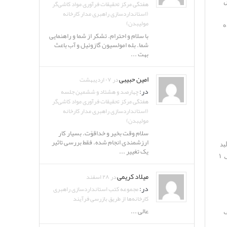
ش
هفتگی مرکز تحقیقات فرآوری مواد کاشی‌گر
(استانداردسازی راهبری مدار کارخانه
مولیبدن)
ده
با سلام و احترام. تشکر از شما و راهنمایی
شما. بله امولسیون گازوئیل و آب باعث
بهت ...
امین حبیبی
در ۰۷ اردیبهشت
در:
چهارصد و هشتاد و ششمین جلسه
هفتگی مرکز تحقیقات فرآوری مواد کاشی‌گر
(استانداردسازی راهبری مدار کارخانه
مولیبدن)
سلام وقت بخیر و خداقوّت. بسیار کار
ارزشمندی انجام شده. فقط بررسی تاثیر
ید
یک تغییر ...
شده را کاهش می‌دهد همچنین سایش بدنه سنگ‌شکن هم کمتر می‌شود. به منظور استفاده از این قابلیت امکان ارسال بار برگشتی کارخانه پرعیارکنی ۱
میلاد کریمی
در ۲۸ اسفند
در:
مجموعه کتب استانداردسازی راهبری
کارخانه‌ها از طریق بازرسی فرآیند
عالی ...
برگشتی