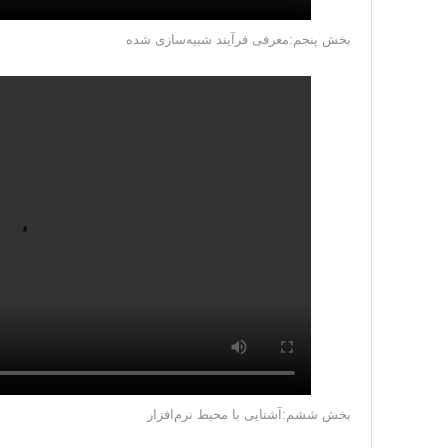
بخش پنجم:معرفی فرآیند شبیه‌سازی شده
بخش ششم:آشنایی با محیط نرم‌افزار