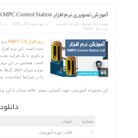
آموزش تصویری نرم افزار KMPC Control Station
نوشته شده توسط:
علیرضا قاسمی
در
چهارشنبه 5 آذر 1399
در:
اخ
بازدید ها : 5,509
نرم افزار KMPC CS
نرم ا
شده است. این نرم افزار 
و دکتری با یک فرآیند تحت ک
است. همچنین در این نرم ا
نوع و میزان اخلال گرها، ش
را در شرایط ایجادشده، بیاب
این مجموعه آموزشی، جهت آشنایی بیشتر علاقه مندان با این نرم
دانلود
شماره
عنوان
۱
کلیات دوره آموزشی