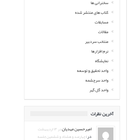
سخنرانی ها
کتاب های منتشر شده
مسابقات
مقالات
منتخب سردبیر
نرم افزارها
نمایشگاه
واحد تحقیق و توسعه
واحد سرچشمه
واحد گل گهر
آخرین نظرات
امیرحسین مهدیان
در ۱۴ اردیبهشت
در:
چهارصد و هشتاد و ششمین جلسه