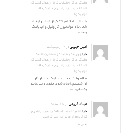
هفتگی مرکز تحقیقات فرآوری مواد کاشی‌گر
(استانداردسازی راهبری مدار کارخانه
مولیبدن)
با سلام و احترام. تشکر از شما و راهنمایی
شما. بله امولسیون گازوئیل و آب باعث
بهت ...
امین حبیبی
در ۰۷ اردیبهشت
در:
چهارصد و هشتاد و ششمین جلسه
هفتگی مرکز تحقیقات فرآوری مواد کاشی‌گر
(استانداردسازی راهبری مدار کارخانه
مولیبدن)
سلام وقت بخیر و خداقوّت. بسیار کار
ارزشمندی انجام شده. فقط بررسی تاثیر
یک تغییر ...
میلاد کریمی
در ۲۸ اسفند
در:
مجموعه کتب استانداردسازی راهبری
کارخانه‌ها از طریق بازرسی فرآیند
عالی ...