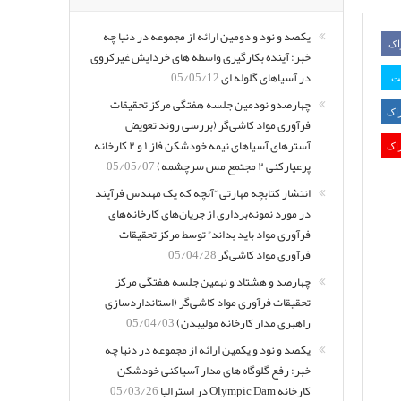
یکصد و نود و دومین ارائه از مجموعه در دنیا چه
اک
خبر: آینده بکارگیری واسطه های خردایش غیرکروی
در آسیاهای گلوله ای
05/05/12
یت
چهارصدو نودمین جلسه هفتگی مرکز تحقیقات
اک
فرآوری مواد کاشی‌گر (بررسی روند تعویض
آسترهای آسیاهای نیمه خودشکن فاز ۱ و ۲ کارخانه
اک
پرعیارکنی ۲ مجتمع مس سرچشمه)
05/05/07
انتشار کتابچه مهارتی “آنچه که یک مهندس فرآیند
در مورد نمونه‌برداری از جریان‌های کارخانه‌های
فرآوری مواد باید بداند” توسط مرکز تحقیقات
فرآوری مواد کاشی‌گر
05/04/28
چهارصد و هشتاد و نهمین جلسه هفتگی مرکز
تحقیقات فرآوری مواد کاشی‌گر (استانداردسازی
راهبری مدار کارخانه مولیبدن)
05/04/03
یکصد و نود و یکمین ارائه از مجموعه در دنیا چه
خبر: رفع گلوگاه های مدار آسیاکنی خودشکن
کارخانه Olympic Dam در استرالیا
05/03/26