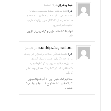
مهدی غروی
در ۱۹ اسفند
در:
انتخاب دکتر صمد بنیسی به عنوان
هیات علمی برگزیده در همکاری با جامعه و
صنعت در سال ۱۴۰۴ از سوی وزارت علوم،
تحقیقات و فناوری
توفیقات استاد عزیز و گرامی روزافزون
باد ...
m.talebiyazd@gmail.com
در ۱۶ بهمن
در:
جلسه هفتگی استانداردسازی فرآیندها
در کارخانه گل‌گهر: عیب یابی فرآیندی
سلول‌های فلوتاسیون ومکو خطوط تولید
کنسانتره ۵، ۶ و ۷ شرکت معدنی و صنعتی
گل‌گهر
سلام وقت بخیر . پی اچ آب فلوتاسیون
کارگاه ( جهت استخراج فلز ) باس بالای ۹
باشه . ...