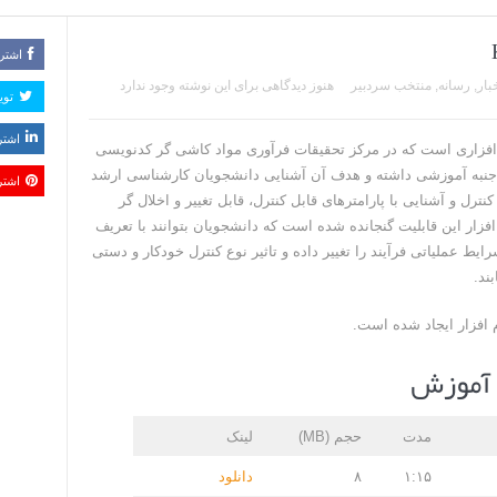
اشتر
بار
,
رسانه
,
منتخب سردبیر
هنوز دیدگاهی برای این نوشته وجود ندارد
تو
اشتر
فزاری است که در مرکز تحقیقات فرآوری مواد کاشی گر کدنویسی
جنبه آموزشی داشته و هدف آن آشنایی دانشجویان کارشناسی ارشد
اشتر
نترل و آشنایی با پارامترهای قابل کنترل، قابل تغییر و اخلال گر
فزار این قابلیت گنجانده شده است که دانشجویان بتوانند با تعریف
رایط عملیاتی فرآیند را تغییر داده و تاثیر نوع کنترل خودکار و دستی
ند.
 افزار ایجاد شده است.
 آموزش
مدت
حجم (MB)
لینک
۱:۱۵
۸
دانلود