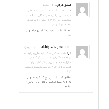
مهدی غروی
در ۱۹ اسفند
در:
انتخاب دکتر صمد بنیسی به عنوان
هیات علمی برگزیده در همکاری با جامعه و
صنعت در سال ۱۴۰۴ از سوی وزارت علوم،
تحقیقات و فناوری
توفیقات استاد عزیز و گرامی روزافزون
باد ...
m.talebiyazd@gmail.com
در ۱۶ بهمن
در:
جلسه هفتگی استانداردسازی فرآیندها
در کارخانه گل‌گهر: عیب یابی فرآیندی
سلول‌های فلوتاسیون ومکو خطوط تولید
کنسانتره ۵، ۶ و ۷ شرکت معدنی و صنعتی
گل‌گهر
سلام وقت بخیر . پی اچ آب فلوتاسیون
کارگاه ( جهت استخراج فلز ) باس بالای ۹
باشه . ...