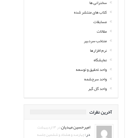
سخنرانی ها
کتاب های منتشر شده
مسابقات
مقالات
منتخب سردبیر
نرم افزارها
نمایشگاه
واحد تحقیق و توسعه
واحد سرچشمه
واحد گل گهر
آخرین نظرات
امیرحسین مهدیان
در ۱۴ اردیبهشت
در:
چهارصد و هشتاد و ششمین جلسه