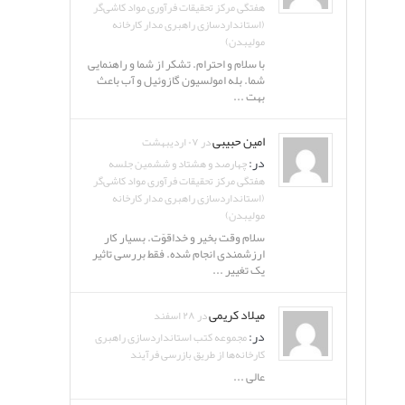
هفتگی مرکز تحقیقات فرآوری مواد کاشی‌گر
(استانداردسازی راهبری مدار کارخانه
مولیبدن)
با سلام و احترام. تشکر از شما و راهنمایی
شما. بله امولسیون گازوئیل و آب باعث
بهت ...
امین حبیبی
در ۰۷ اردیبهشت
در:
چهارصد و هشتاد و ششمین جلسه
هفتگی مرکز تحقیقات فرآوری مواد کاشی‌گر
(استانداردسازی راهبری مدار کارخانه
مولیبدن)
سلام وقت بخیر و خداقوّت. بسیار کار
ارزشمندی انجام شده. فقط بررسی تاثیر
یک تغییر ...
میلاد کریمی
در ۲۸ اسفند
در:
مجموعه کتب استانداردسازی راهبری
کارخانه‌ها از طریق بازرسی فرآیند
عالی ...