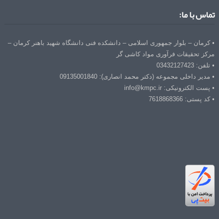
تماس با ما:
• کرمان – بلوار جمهوری اسلامی – دانشکده فنی دانشگاه شهید باهنر کرمان –
مرکز تحقیقات فرآوری مواد کاشی گر
• تلفن: 03432127423
• مدیر داخلی مجموعه (دکتر محمد انصاری): 09135001840
• پست الکترونیکی: info@kmpc.ir
• کد پستی: 7618868366