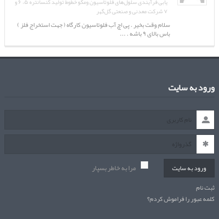
یابی فرآیندی سلول‌های فلوتاسیون ومکو خطوط تولید کنسانتره ۵، ۶ و
۷ شرکت معدنی و صنعتی گل‌گهر
سلام وقت بخیر . پی اچ آب فلوتاسیون کارگاه ( جهت استخراج فلز )
باس بالای ۹ باشه . ...
ورود به سایت
مرا به خاطر بسپار
ورود به سایت
ثبت نام
کلمه عبور را فراموش کردم؟