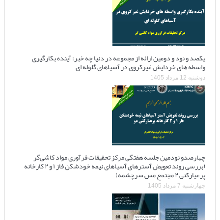
یکصد و نود و دومین ارائه از مجموعه در دنیا چه خبر: آینده بکارگیری
واسطه های خردایش غیرکروی در آسیاهای گلوله ای
دوشنبه 12 مرداد 1405
چهارصدو نودمین جلسه هفتگی مرکز تحقیقات فرآوری مواد کاشی‌گر
(بررسی روند تعویض آسترهای آسیاهای نیمه خودشکن فاز ۱ و ۲ کارخانه
پرعیارکنی ۲ مجتمع مس سرچشمه)
چهارشنبه 7 مرداد 1405