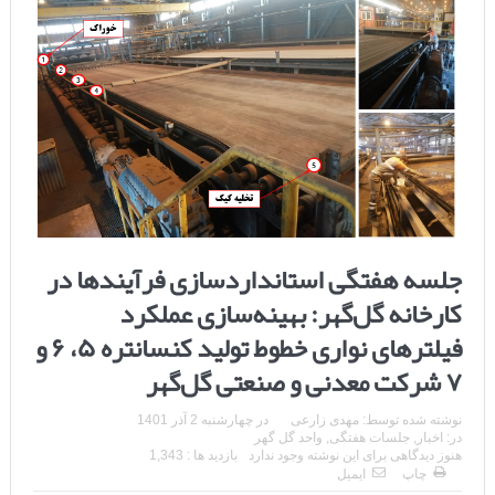
جلسه هفتگی استانداردسازی فرآیندها در
کارخانه گل‌گهر: بهینه‌سازی عملکرد
فیلترهای نواری خطوط تولید کنسانتره ۵، ۶ و
۷ شرکت معدنی و صنعتی گل‌گهر
نوشته شده توسط:
مهدی زارعی
در
چهارشنبه 2 آذر 1401
در:
اخبار
,
جلسات هفتگی
,
واحد گل گهر
هنوز دیدگاهی برای این نوشته وجود ندارد
بازدید ها : 1,343
چاپ
ایمیل