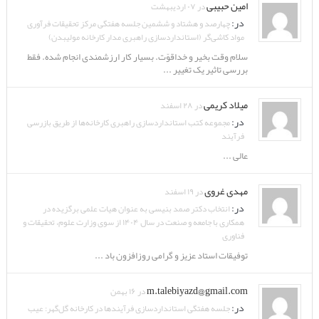
امین حبیبی
در ۰۷ اردیبهشت
در:
چهارصد و هشتاد و ششمین جلسه هفتگی مرکز تحقیقات فرآوری
مواد کاشی‌گر (استانداردسازی راهبری مدار کارخانه مولیبدن)
سلام وقت بخیر و خداقوّت. بسیار کار ارزشمندی انجام شده. فقط
بررسی تاثیر یک تغییر ...
میلاد کریمی
در ۲۸ اسفند
در:
مجموعه کتب استانداردسازی راهبری کارخانه‌ها از طریق بازرسی
فرآیند
عالی ...
مهدی غروی
در ۱۹ اسفند
در:
انتخاب دکتر صمد بنیسی به عنوان هیات علمی برگزیده در
همکاری با جامعه و صنعت در سال ۱۴۰۴ از سوی وزارت علوم، تحقیقات و
فناوری
توفیقات استاد عزیز و گرامی روزافزون باد ...
m.talebiyazd@gmail.com
در ۱۶ بهمن
در:
جلسه هفتگی استانداردسازی فرآیندها در کارخانه گل‌گهر: عیب