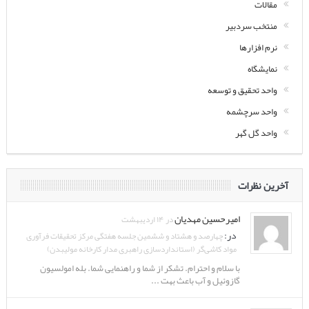
مقالات
منتخب سردبیر
نرم افزارها
نمایشگاه
واحد تحقیق و توسعه
واحد سرچشمه
واحد گل گهر
آخرین نظرات
امیرحسین مهدیان
در ۱۴ اردیبهشت
در:
چهارصد و هشتاد و ششمین جلسه هفتگی مرکز تحقیقات فرآوری
مواد کاشی‌گر (استانداردسازی راهبری مدار کارخانه مولیبدن)
با سلام و احترام. تشکر از شما و راهنمایی شما. بله امولسیون
گازوئیل و آب باعث بهت ...