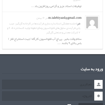
توفیقات استاد عزیز و گرامی روزافزون باد ...
m.talebiyazd@gmail.com
در ۱۶ بهمن
در:
جلسه هفتگی استانداردسازی فرآیندها در کارخانه گل‌گهر: عیب
یابی فرآیندی سلول‌های فلوتاسیون ومکو خطوط تولید کنسانتره ۵، ۶ و
۷ شرکت معدنی و صنعتی گل‌گهر
سلام وقت بخیر . پی اچ آب فلوتاسیون کارگاه ( جهت استخراج فلز )
باس بالای ۹ باشه . ...
ورود به سایت