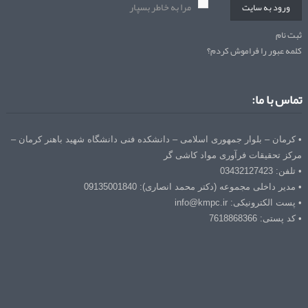
مرا به خاطر بسپار
ورود به سایت
ثبت نام
کلمه عبور را فراموش کردم؟
تماس با ما:
• کرمان – بلوار جمهوری اسلامی – دانشکده فنی دانشگاه شهید باهنر کرمان –
مرکز تحقیقات فرآوری مواد کاشی گر
• تلفن: 03432127423
• مدیر داخلی مجموعه (دکتر محمد انصاری): 09135001840
• پست الکترونیکی: info@kmpc.ir
• کد پستی: 7618868366