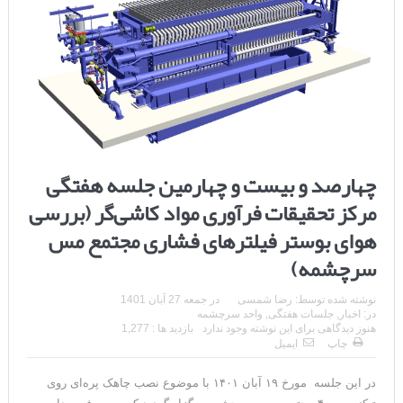
چهارصد و بیست و چهارمین جلسه هفتگی
مرکز تحقیقات فرآوری مواد کاشی‌گر (بررسی
هوای بوستر فیلترهای فشاری مجتمع مس
سرچشمه)
نوشته شده توسط:
رضا شمسی
در
جمعه 27 آبان 1401
در:
اخبار
,
جلسات هفتگی
,
واحد سرچشمه
هنوز دیدگاهی برای این نوشته وجود ندارد
بازدید ها : 1,277
چاپ
ایمیل
در این جلسه مورخ ۱۹ آبان ۱۴۰۱ با موضوع نصب چاهک پره‌ای روی