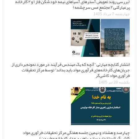
(بررسی روند تعویض آسترهای آسیاهای نیمه خودشکن فاز ۱ و ۲ کارخانه
پرعیارکنی ۲ مجتمع مس سرچشمه)
چهارشنبه 7 مرداد 1405
انتشار کتابچه مهارتی “آنچه که یک مهندس فرآیند در مورد نمونه‌برداری از
جریان‌های کارخانه‌های فرآوری مواد باید بداند” توسط مرکز تحقیقات
فرآوری مواد کاشی‌گر
یکشنبه 28 تیر 1405
چهارصد و هشتاد و نهمین جلسه هفتگی مرکز تحقیقات فرآوری مواد
کاشی‌گر (استانداردسازی راهبری مدار کارخانه مولیبدن)