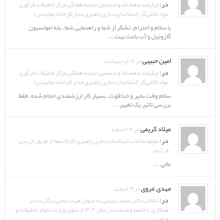
در:
چهارصد و هشتاد و ششمین جلسه هفتگی مرکز تحقیقات فرآوری
مواد کاشی‌گر (استانداردسازی راهبری مدار کارخانه مولیبدن)
با سلام و احترام. تشکر از شما و راهنمایی شما. بله امولسیون
گازوئیل و آب باعث بهت ...
امین حبیبی
در ۰۷ اردیبهشت
در:
چهارصد و هشتاد و ششمین جلسه هفتگی مرکز تحقیقات فرآوری
مواد کاشی‌گر (استانداردسازی راهبری مدار کارخانه مولیبدن)
سلام وقت بخیر و خداقوّت. بسیار کار ارزشمندی انجام شده. فقط
بررسی تاثیر یک تغییر ...
میلاد کریمی
در ۲۸ اسفند
در:
مجموعه کتب استانداردسازی راهبری کارخانه‌ها از طریق بازرسی
فرآیند
عالی ...
مهدی غروی
در ۱۹ اسفند
در:
انتخاب دکتر صمد بنیسی به عنوان هیات علمی برگزیده در
همکاری با جامعه و صنعت در سال ۱۴۰۴ از سوی وزارت علوم، تحقیقات و
فناوری