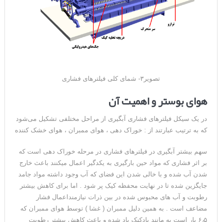
تصویر۳- شمای کلی فیلترهای فشاری
هوای بوستر و اهمیت آن
در یک سیکل فیلترهای فشاری آبگیری از مراحل مختلفی تشکیل می‌شود
که به ترتیب عبارتند از : خوراک دهی ، هوای ممبران ، هوای خشک کننده
سهم بیشتر آبگیری در فیلترهای فشاری در مرحله خوراک دهی است که
بر اثر فشاری که مواد حین بارگیری به یکدگیر اعمال میکنند باعث خارج
شدن آب شده و با خالی شدن این فضای که آب وجود داشته مواد جامد
جایگزین شده تا در نهایت محفظه کیک پر شود . اما برای کاهش بیشتر
رطوبت و آب های محبوس شده در بین ذرات نیازمنداعمال فشار
مضاعف است . به همین دلیل ممبران ( غشا ) توسط هوای ممبران که
۶٫۵ بار است به مانند بادکنک باد شده و باعث کاهش بیشتر رطوبت