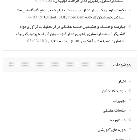
(استانداردسازی راهبری مدار کارخانه مولیبدن)
05/04/03
یکصد و نود و یکمین ارائه از مجموعه در دنیا چه خبر: رفع گلوگاه های مدار
آسیاکنی خودشکن کارخانه Olympic Dam در استرالیا
05/03/26
چهارصد و هشتاد و هشتمین جلسه هفتگی مرکز تحقیقات فرآوری مواد
کاشی‌گر (استانداردسازی راهبری مدار فلوتاسیون کارخانه پرعیارکنی یک
(کاهش دانسیته شیرآهک و راه‌اندازی حلقه کنترلی))
05/03/18
موضوعات
اخبار
بازدید کنندگان
تجهیزات
جلسات هفتگی
دستاوردها
دوره های آموزشی
رسانه