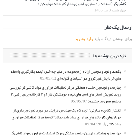
کاشی‌گر (استانداردسازی راهبری مدار کارخانه مولیبدن)
چهارشنبه 3 تیر 1405
ارسال یک نظر
برای نوشتن دیدگاه باید
وارد بشوید
.
تازه ترین نوشته ها
یکصد و نود و دومین ارائه از مجموعه در دنیا چه خبر: آینده بکارگیری واسطه
های خردایش غیرکروی در آسیاهای گلوله ای
05/05/12
چهارصدو نودمین جلسه هفتگی مرکز تحقیقات فرآوری مواد کاشی‌گر (بررسی
روند تعویض آسترهای آسیاهای نیمه خودشکن فاز ۱ و ۲ کارخانه پرعیارکنی ۲
مجتمع مس سرچشمه)
05/05/07
انتشار کتابچه مهارتی “آنچه که یک مهندس فرآیند در مورد نمونه‌برداری از
جریان‌های کارخانه‌های فرآوری مواد باید بداند” توسط مرکز تحقیقات فرآوری
مواد کاشی‌گر
05/04/28
چهارصد و هشتاد و نهمین جلسه هفتگی مرکز تحقیقات فرآوری مواد کاشی‌گر