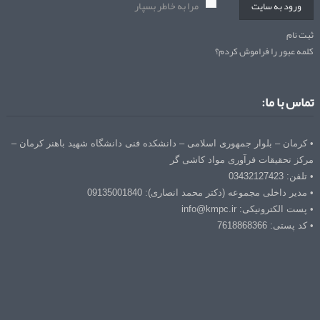
مرا به خاطر بسپار
ورود به سایت
ثبت نام
کلمه عبور را فراموش کردم؟
تماس با ما:
• کرمان – بلوار جمهوری اسلامی – دانشکده فنی دانشگاه شهید باهنر کرمان –
مرکز تحقیقات فرآوری مواد کاشی گر
• تلفن: 03432127423
• مدیر داخلی مجموعه (دکتر محمد انصاری): 09135001840
• پست الکترونیکی: info@kmpc.ir
• کد پستی: 7618868366