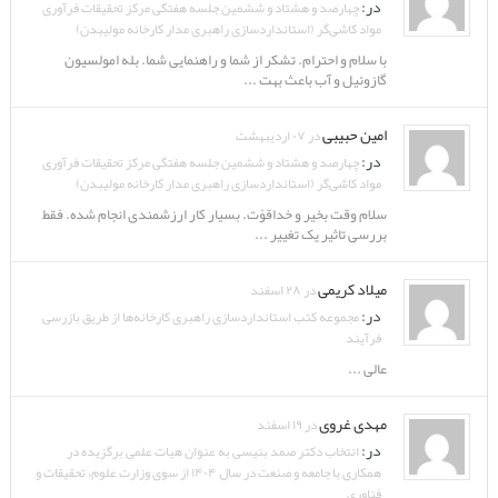
در:
چهارصد و هشتاد و ششمین جلسه هفتگی مرکز تحقیقات فرآوری
مواد کاشی‌گر (استانداردسازی راهبری مدار کارخانه مولیبدن)
با سلام و احترام. تشکر از شما و راهنمایی شما. بله امولسیون
گازوئیل و آب باعث بهت ...
امین حبیبی
در ۰۷ اردیبهشت
در:
چهارصد و هشتاد و ششمین جلسه هفتگی مرکز تحقیقات فرآوری
مواد کاشی‌گر (استانداردسازی راهبری مدار کارخانه مولیبدن)
سلام وقت بخیر و خداقوّت. بسیار کار ارزشمندی انجام شده. فقط
بررسی تاثیر یک تغییر ...
میلاد کریمی
در ۲۸ اسفند
در:
مجموعه کتب استانداردسازی راهبری کارخانه‌ها از طریق بازرسی
فرآیند
عالی ...
مهدی غروی
در ۱۹ اسفند
در:
انتخاب دکتر صمد بنیسی به عنوان هیات علمی برگزیده در
همکاری با جامعه و صنعت در سال ۱۴۰۴ از سوی وزارت علوم، تحقیقات و
فناوری