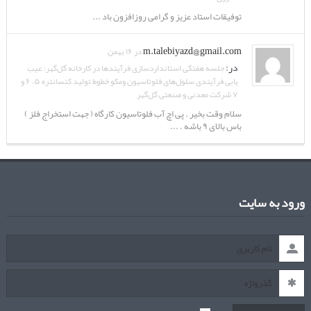
توفیقات استاد عزیز و گرامی روزافزون باد ...
m.talebiyazd@gmail.com
در ۱۶ بهمن
در:
جلسه هفتگی استانداردسازی فرآیندها در کارخانه گل‌گهر: عیب
یابی فرآیندی سلول‌های فلوتاسیون ومکو خطوط تولید کنسانتره ۵، ۶ و
۷ شرکت معدنی و صنعتی گل‌گهر
سلام وقت بخیر . پی اچ آب فلوتاسیون کارگاه ( جهت استخراج فلز )
باس بالای ۹ باشه . ...
ورود به سایت