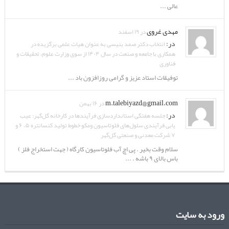
عالی ...
مهدی غروی
در ۱۹ اسفند
در:
انتخاب دکتر صمد بنیسی به عنوان هیات علمی برگزیده در
همکاری با جامعه و صنعت در سال ۱۴۰۴ از سوی وزارت علوم، تحقیقات و
فناوری
توفیقات استاد عزیز و گرامی روزافزون باد ...
m.talebiyazd@gmail.com
در ۱۶ بهمن
در:
جلسه هفتگی استانداردسازی فرآیندها در کارخانه گل‌گهر: عیب
یابی فرآیندی سلول‌های فلوتاسیون ومکو خطوط تولید کنسانتره ۵، ۶ و
۷ شرکت معدنی و صنعتی گل‌گهر
سلام وقت بخیر . پی اچ آب فلوتاسیون کارگاه ( جهت استخراج فلز )
باس بالای ۹ باشه . ...
ورود به سایت