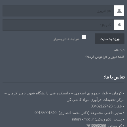
مرا به خاطر بسپار
ورود به سایت
ثبت نام
کلمه عبور را فراموش کردم؟
تماس با ما:
• کرمان – بلوار جمهوری اسلامی – دانشکده فنی دانشگاه شهید باهنر کرمان –
مرکز تحقیقات فرآوری مواد کاشی گر
• تلفن: 03432127423
• مدیر داخلی مجموعه (دکتر محمد انصاری): 09135001840
• پست الکترونیکی: info@kmpc.ir
• کد پستی: 7618868366