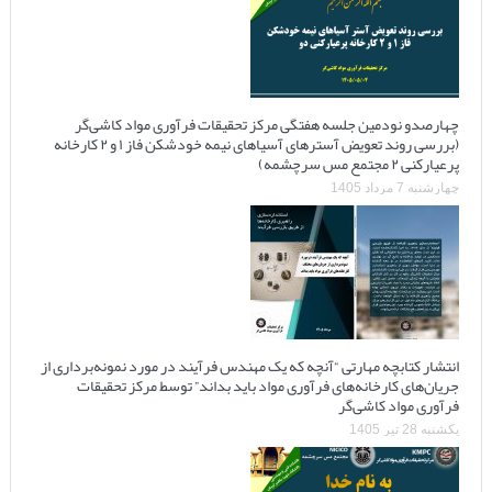
چهارصدو نودمین جلسه هفتگی مرکز تحقیقات فرآوری مواد کاشی‌گر
(بررسی روند تعویض آسترهای آسیاهای نیمه خودشکن فاز ۱ و ۲ کارخانه
پرعیارکنی ۲ مجتمع مس سرچشمه)
چهارشنبه 7 مرداد 1405
انتشار کتابچه مهارتی “آنچه که یک مهندس فرآیند در مورد نمونه‌برداری از
جریان‌های کارخانه‌های فرآوری مواد باید بداند” توسط مرکز تحقیقات
فرآوری مواد کاشی‌گر
یکشنبه 28 تیر 1405