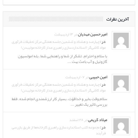
آخرین نظرات
امیرحسین مهدیان
در ۱۴ اردیبهشت
در:
چهارصد و هشتاد و ششمین جلسه هفتگی مرکز تحقیقات فرآوری
مواد کاشی‌گر (استانداردسازی راهبری مدار کارخانه مولیبدن)
با سلام و احترام. تشکر از شما و راهنمایی شما. بله امولسیون
گازوئیل و آب باعث بهت ...
امین حبیبی
در ۰۷ اردیبهشت
در:
چهارصد و هشتاد و ششمین جلسه هفتگی مرکز تحقیقات فرآوری
مواد کاشی‌گر (استانداردسازی راهبری مدار کارخانه مولیبدن)
سلام وقت بخیر و خداقوّت. بسیار کار ارزشمندی انجام شده. فقط
بررسی تاثیر یک تغییر ...
میلاد کریمی
در ۲۸ اسفند
در:
مجموعه کتب استانداردسازی راهبری کارخانه‌ها از طریق بازرسی
فرآیند