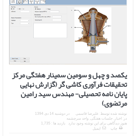
یکصد و چهل و سومین سمینار هفتگی مرکز
تحقیقات فرآوری کاشی گر (گزارش نهایی
پایان نامه تحصیلی- مهندس سید رامین
مرتضوی)
نوشته شده توسط:
علیرضا قاسمی
در
دوشنبه 14 دی 1394
در:
اخبار
,
جلسات هفتگی
,
واحد سرچشمه
هنوز دیدگاهی برای این نوشته وجود ندارد
بازدید ها : 1,735
چاپ
ایمیل