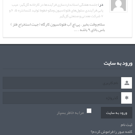
در:
جلسه هفتگی استانداردسازی فرآیندها در کارخانه گل‌گهر: عیب
یابی فرآیندی سلول‌های فلوتاسیون ومکو خطوط تولید کنسانتره ۵، ۶ و
۷ شرکت معدنی و صنعتی گل‌گهر
سلام وقت بخیر . پی اچ آب فلوتاسیون کارگاه ( جهت استخراج فلز )
باس بالای ۹ باشه . ...
ورود به سایت
مرا به خاطر بسپار
ورود به سایت
ثبت نام
کلمه عبور را فراموش کردم؟