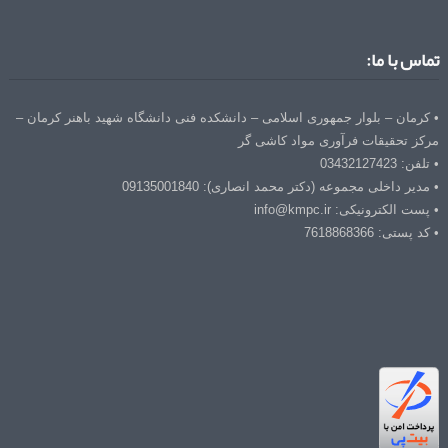
تماس با ما:
• کرمان – بلوار جمهوری اسلامی – دانشکده فنی دانشگاه شهید باهنر کرمان –
مرکز تحقیقات فرآوری مواد کاشی گر
• تلفن: 03432127423
• مدیر داخلی مجموعه (دکتر محمد انصاری): 09135001840
• پست الکترونیکی: info@kmpc.ir
• کد پستی: 7618868366