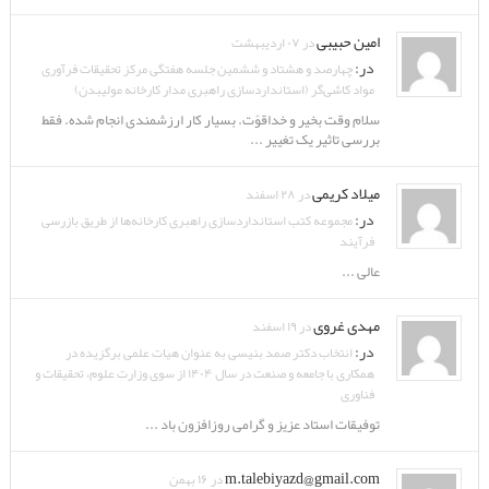
امین حبیبی
در ۰۷ اردیبهشت
در:
چهارصد و هشتاد و ششمین جلسه هفتگی مرکز تحقیقات فرآوری
مواد کاشی‌گر (استانداردسازی راهبری مدار کارخانه مولیبدن)
سلام وقت بخیر و خداقوّت. بسیار کار ارزشمندی انجام شده. فقط
بررسی تاثیر یک تغییر ...
میلاد کریمی
در ۲۸ اسفند
در:
مجموعه کتب استانداردسازی راهبری کارخانه‌ها از طریق بازرسی
فرآیند
عالی ...
مهدی غروی
در ۱۹ اسفند
در:
انتخاب دکتر صمد بنیسی به عنوان هیات علمی برگزیده در
همکاری با جامعه و صنعت در سال ۱۴۰۴ از سوی وزارت علوم، تحقیقات و
فناوری
توفیقات استاد عزیز و گرامی روزافزون باد ...
m.talebiyazd@gmail.com
در ۱۶ بهمن