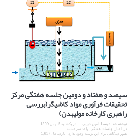
سیصد و هفتاد و دومین جلسه هفتگی مرکز
تحقیقات فرآوری مواد کاشیگر(بررسی
راهبری کارخانه مولیبدن)
نوشته شده توسط:
امین حبیبی
در
یکشنبه 5 بهمن 1399
در:
اخبار
,
جلسات هفتگی
,
واحد سرچشمه
هنوز دیدگاهی برای این نوشته وجود ندارد
بازدید ها : 1,617