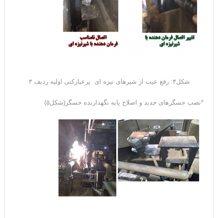
شکل۴: رفع عیب از شیرهای نیزه ای پرعیارکنی اولیه ردیف ۳
*نصب حسگرهای جدید و اصلاح پایه نگهدارنده حسگر(شکل۵)