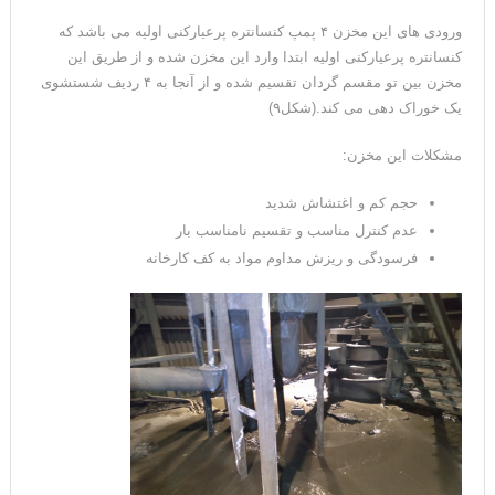
ورودی های این مخزن ۴ پمپ کنسانتره پرعیارکنی اولیه می باشد که
کنسانتره پرعیارکنی اولیه ابتدا وارد این مخزن شده و از طریق این
مخزن بین تو مقسم گردان تقسیم شده و از آنجا به ۴ ردیف شستشوی
یک خوراک دهی می کند.(شکل۹)
مشکلات این مخزن:
حجم کم و اغتشاش شدید
عدم کنترل مناسب و تقسیم نامناسب بار
فرسودگی و ریزش مداوم مواد به کف کارخانه