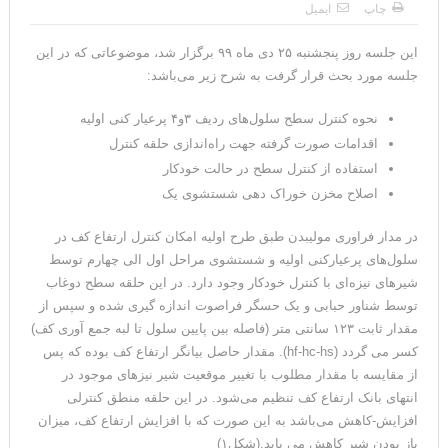
چاپ
ایمیل
این جلسه روز پنجشنبه ۲۵ دی ماه ۹۹ برگزار شد، موضوعاتی که در این
جلسه مورد بحث قرار گرفت به شرح زیر می‌باشد:
نحوه کنترل سطح سلول‌های ردیف ۳و۴ پرعیار کنی اولیه
اقدامات صورت گرفته جهت راه‌اندازی حلقه کنترل
استفاده از کنترل سطح در حالت خودکار
اصلاح مخزن خوراک دهی شستشوی یک
در مدار فراوری مولیبدن طبق طرح اولیه امکان کنترل ارتفاع کف در
سلول‌های پرعیارکنی اولیه و شستشوی مراحل اول الی چهارم توسط
شیرهای نیزه‌ای با کنترل خودکار وجود دارد. در این حلقه سطح دوغاب
توسط شناور حبابی و یک حسگر فراصوت اندازه گیری شده و سپس از
مقدار ثابت ۱۲۳ سانتی متر (فاصله بین پایین سلول تا لبه جمع آوری کف)
کسر می گردد (hf-hc-hs). مقدار حاصل بیانگر ارتفاع کف بوده که پس
از مقایسه با مقدار مطلوب با تغییر موقعیت شیر نیزه­ای موجود در
انتهای بانک ارتفاع کف تنظیم می‌شود. در این حلقه منطق کنترلی
افزایش-کاهش می‌باشد به این صورت که با افزایش ارتفاع کف، میزان
باز بودن شیر کاهش می یابد.(شکل۱)