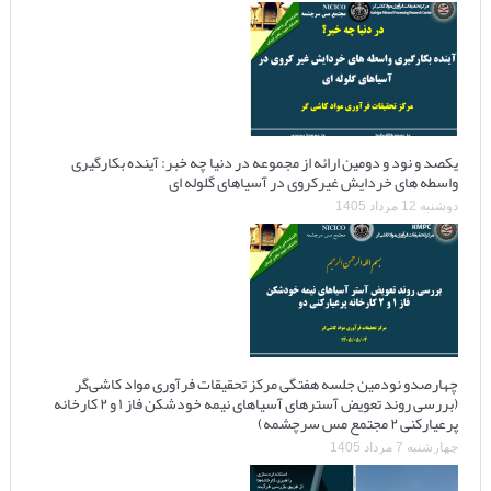
یکصد و نود و دومین ارائه از مجموعه در دنیا چه خبر: آینده بکارگیری
واسطه های خردایش غیرکروی در آسیاهای گلوله ای
دوشنبه 12 مرداد 1405
چهارصدو نودمین جلسه هفتگی مرکز تحقیقات فرآوری مواد کاشی‌گر
(بررسی روند تعویض آسترهای آسیاهای نیمه خودشکن فاز ۱ و ۲ کارخانه
پرعیارکنی ۲ مجتمع مس سرچشمه)
چهارشنبه 7 مرداد 1405