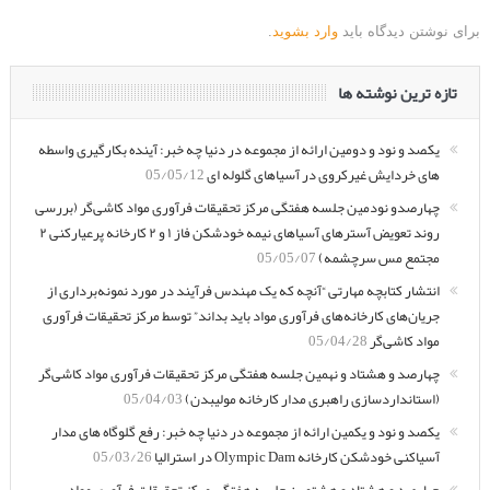
برای نوشتن دیدگاه باید
وارد بشوید
.
تازه ترین نوشته ها
یکصد و نود و دومین ارائه از مجموعه در دنیا چه خبر: آینده بکارگیری واسطه
های خردایش غیرکروی در آسیاهای گلوله ای
05/05/12
چهارصدو نودمین جلسه هفتگی مرکز تحقیقات فرآوری مواد کاشی‌گر (بررسی
روند تعویض آسترهای آسیاهای نیمه خودشکن فاز ۱ و ۲ کارخانه پرعیارکنی ۲
مجتمع مس سرچشمه)
05/05/07
انتشار کتابچه مهارتی “آنچه که یک مهندس فرآیند در مورد نمونه‌برداری از
جریان‌های کارخانه‌های فرآوری مواد باید بداند” توسط مرکز تحقیقات فرآوری
مواد کاشی‌گر
05/04/28
چهارصد و هشتاد و نهمین جلسه هفتگی مرکز تحقیقات فرآوری مواد کاشی‌گر
(استانداردسازی راهبری مدار کارخانه مولیبدن)
05/04/03
یکصد و نود و یکمین ارائه از مجموعه در دنیا چه خبر: رفع گلوگاه های مدار
آسیاکنی خودشکن کارخانه Olympic Dam در استرالیا
05/03/26
چهارصد و هشتاد و هشتمین جلسه هفتگی مرکز تحقیقات فرآوری مواد