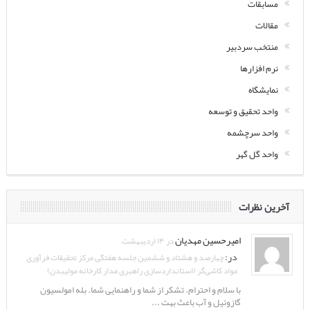
مسابقات
مقالات
منتخب سردبیر
نرم افزارها
نمایشگاه
واحد تحقیق و توسعه
واحد سرچشمه
واحد گل گهر
آخرین نظرات
امیرحسین مهدیان
در ۱۴ اردیبهشت
در:
چهارصد و هشتاد و ششمین جلسه هفتگی مرکز تحقیقات فرآوری
مواد کاشی‌گر (استانداردسازی راهبری مدار کارخانه مولیبدن)
با سلام و احترام. تشکر از شما و راهنمایی شما. بله امولسیون
گازوئیل و آب باعث بهت ...