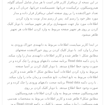
در این نسخه از نرم­افزار کاربر قادر است تا هر مدار شامل آسیای گلوله،
هیدروسیکلون، ترکیب­کننده جریان­ها، تقسیم­کننده جریان­ها، جریان آب و هر
تعداد خوراک­دهنده را بر روی صفحه اصلی نرم­افزار قرار داده و مدار
مورد نظر خود را رسم کند. پس از رسم مدار نوبت به وارد کردن
اطلاعات مورد نیاز جهت شبیه­سازی برای هر تجهیز می­باشد. با دوبار کلیک
کردن بر روی هر تجهیز صفحه مربوط به وارد کردن اطلاعات هر تجهیز
ظاهر می­شود.
در ابتدا کاربر می­بایست اطلاعات مربوط به دانه­بندی خوراک ورودی به
مدار را وارد کند. با دوبار کلیک کردن بر روی خوراک­دهنده صفحه­ای
مطابق شکل ۱ ظاهر شده و کاربر اطلاعات دانه­بندی مدار را وارد می­کند.
با زدن دکمه Read data برنامه صحت داده­های ورودی را چک کرده و در
صورت وجود خطا اطلاع می­دهد. با دوبار کلیک کردن بر آسیا صفحه
مربوط به وارد کردن اطلاعات آسیا مطابق شکل ۲ ظاهر شده و کاربر
اطلاعات مربوط به تابع انتخاب، تابع شکست و زمان ماند را وارد می­کند.
. با زدن دکمه Read data برنامه صحت داده­های ورودی را چک کرده و در
صورت وجود خطا اطلاع می­دهد. با دوبار کلیک کردن بر روی
هیدروسیکلون صفحه مربوط به وارد کردن اطلاعات هیدروسیکلون
مطابق شکل۳ ظاهر شده و کاربر اطلاعات مربوط به مشخصات هندسی
هیدروسیکلون را وارد می­کند. سپس با کلیک بر دکمه Read circuit نرم­