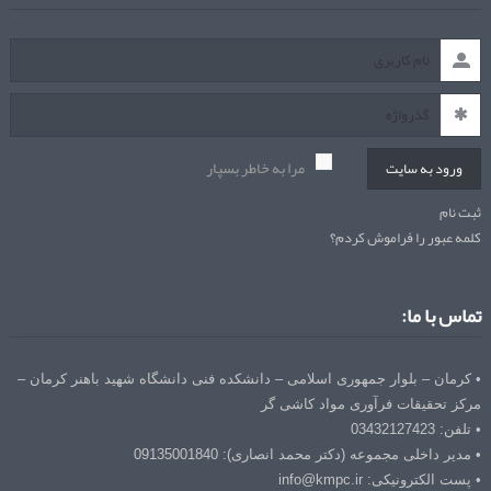
مرا به خاطر بسپار
ورود به سایت
ثبت نام
کلمه عبور را فراموش کردم؟
تماس با ما:
• کرمان – بلوار جمهوری اسلامی – دانشکده فنی دانشگاه شهید باهنر کرمان –
مرکز تحقیقات فرآوری مواد کاشی گر
• تلفن: 03432127423
• مدیر داخلی مجموعه (دکتر محمد انصاری): 09135001840
• پست الکترونیکی: info@kmpc.ir