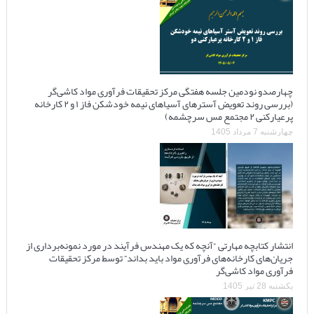
چهارصدو نودمین جلسه هفتگی مرکز تحقیقات فرآوری مواد کاشی‌گر
(بررسی روند تعویض آسترهای آسیاهای نیمه خودشکن فاز ۱ و ۲ کارخانه
پرعیارکنی ۲ مجتمع مس سرچشمه)
چهارشنبه 7 مرداد 1405
انتشار کتابچه مهارتی “آنچه که یک مهندس فرآیند در مورد نمونه‌برداری از
جریان‌های کارخانه‌های فرآوری مواد باید بداند” توسط مرکز تحقیقات
فرآوری مواد کاشی‌گر
یکشنبه 28 تیر 1405