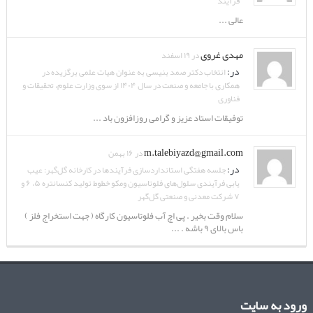
فرآیند
عالی ...
مهدی غروی
در ۱۹ اسفند
در:
انتخاب دکتر صمد بنیسی به عنوان هیات علمی برگزیده در
همکاری با جامعه و صنعت در سال ۱۴۰۴ از سوی وزارت علوم، تحقیقات و
فناوری
توفیقات استاد عزیز و گرامی روزافزون باد ...
m.talebiyazd@gmail.com
در ۱۶ بهمن
در:
جلسه هفتگی استانداردسازی فرآیندها در کارخانه گل‌گهر: عیب
یابی فرآیندی سلول‌های فلوتاسیون ومکو خطوط تولید کنسانتره ۵، ۶ و
۷ شرکت معدنی و صنعتی گل‌گهر
سلام وقت بخیر . پی اچ آب فلوتاسیون کارگاه ( جهت استخراج فلز )
باس بالای ۹ باشه . ...
ورود به سایت