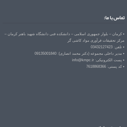
تماس با ما:
• کرمان – بلوار جمهوری اسلامی – دانشکده فنی دانشگاه شهید باهنر کرمان –
مرکز تحقیقات فرآوری مواد کاشی گر
• تلفن: 03432127423
• مدیر داخلی مجموعه (دکتر محمد انصاری): 09135001840
• پست الکترونیکی: info@kmpc.ir
• کد پستی: 7618868366