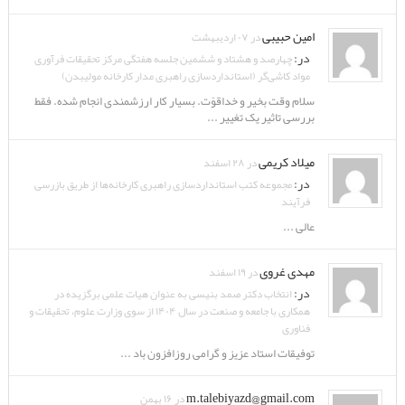
امین حبیبی
در ۰۷ اردیبهشت
در:
چهارصد و هشتاد و ششمین جلسه هفتگی مرکز تحقیقات فرآوری
مواد کاشی‌گر (استانداردسازی راهبری مدار کارخانه مولیبدن)
سلام وقت بخیر و خداقوّت. بسیار کار ارزشمندی انجام شده. فقط
بررسی تاثیر یک تغییر ...
میلاد کریمی
در ۲۸ اسفند
در:
مجموعه کتب استانداردسازی راهبری کارخانه‌ها از طریق بازرسی
فرآیند
عالی ...
مهدی غروی
در ۱۹ اسفند
در:
انتخاب دکتر صمد بنیسی به عنوان هیات علمی برگزیده در
همکاری با جامعه و صنعت در سال ۱۴۰۴ از سوی وزارت علوم، تحقیقات و
فناوری
توفیقات استاد عزیز و گرامی روزافزون باد ...
m.talebiyazd@gmail.com
در ۱۶ بهمن