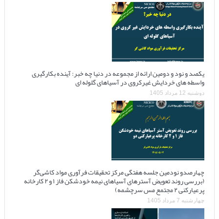
یکصد و نود و دومین ارائه از مجموعه در دنیا چه خبر: آینده بکارگیری
واسطه های خردایش غیرکروی در آسیاهای گلوله ای
دوشنبه 12 مرداد 1405
چهارصدو نودمین جلسه هفتگی مرکز تحقیقات فرآوری مواد کاشی‌گر
(بررسی روند تعویض آسترهای آسیاهای نیمه خودشکن فاز ۱ و ۲ کارخانه
پرعیارکنی ۲ مجتمع مس سرچشمه)
چهارشنبه 7 مرداد 1405