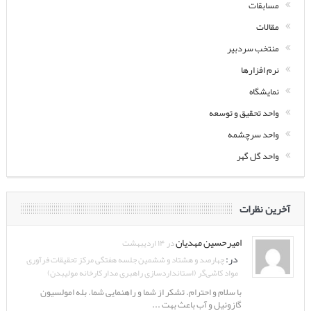
مسابقات
مقالات
منتخب سردبیر
نرم افزارها
نمایشگاه
واحد تحقیق و توسعه
واحد سرچشمه
واحد گل گهر
آخرین نظرات
امیرحسین مهدیان
در ۱۴ اردیبهشت
در:
چهارصد و هشتاد و ششمین جلسه هفتگی مرکز تحقیقات فرآوری
مواد کاشی‌گر (استانداردسازی راهبری مدار کارخانه مولیبدن)
با سلام و احترام. تشکر از شما و راهنمایی شما. بله امولسیون
گازوئیل و آب باعث بهت ...