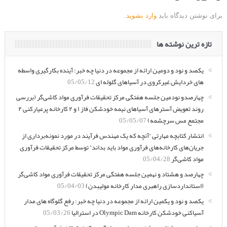
برای نوشتن دیدگاه باید
وارد بشوید
.
تازه ترین نوشته ها
یکصد و نود و دومین ارائه از مجموعه در دنیا چه خبر: آینده بکارگیری واسطه
های خردایش غیرکروی در آسیاهای گلوله ای
05/05/12
چهارصدو نودمین جلسه هفتگی مرکز تحقیقات فرآوری مواد کاشی‌گر (بررسی
روند تعویض آسترهای آسیاهای نیمه خودشکن فاز ۱ و ۲ کارخانه پرعیارکنی ۲
مجتمع مس سرچشمه)
05/05/07
انتشار کتابچه مهارتی “آنچه که یک مهندس فرآیند در مورد نمونه‌برداری از
جریان‌های کارخانه‌های فرآوری مواد باید بداند” توسط مرکز تحقیقات فرآوری
مواد کاشی‌گر
05/04/28
چهارصد و هشتاد و نهمین جلسه هفتگی مرکز تحقیقات فرآوری مواد کاشی‌گر
(استانداردسازی راهبری مدار کارخانه مولیبدن)
05/04/03
یکصد و نود و یکمین ارائه از مجموعه در دنیا چه خبر: رفع گلوگاه های مدار
آسیاکنی خودشکن کارخانه Olympic Dam در استرالیا
05/03/26