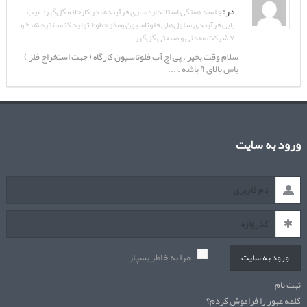
در:
جلسه هفتگی استانداردسازی فرآیندها در کارخانه گل‌گهر: عیب
یابی فرآیندی سلول‌های فلوتاسیون ومکو خطوط تولید کنسانتره ۵، ۶ و
۷ شرکت معدنی و صنعتی گل‌گهر
سلام وقت بخیر . پی اچ آب فلوتاسیون کارگاه ( جهت استخراج فلز )
باس بالای ۹ باشه . ...
ورود به سایت
مرا به خاطر بسپار
ورود به سایت
ثبت نام
کلمه عبور را فراموش کردم؟