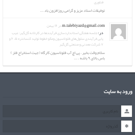
فناوری
توفیقات استاد عزیز و گرامی روزافزون باد ...
m.talebiyazd@gmail.com
در ۱۶ بهمن
در:
جلسه هفتگی استانداردسازی فرآیندها در کارخانه گل‌گهر: عیب
یابی فرآیندی سلول‌های فلوتاسیون ومکو خطوط تولید کنسانتره ۵، ۶ و
۷ شرکت معدنی و صنعتی گل‌گهر
سلام وقت بخیر . پی اچ آب فلوتاسیون کارگاه ( جهت استخراج فلز )
باس بالای ۹ باشه . ...
ورود به سایت