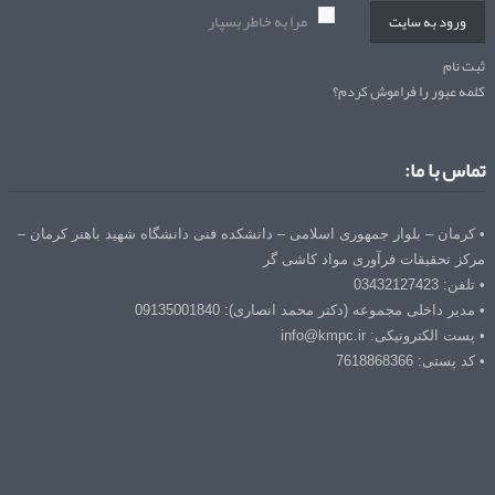
مرا به خاطر بسپار
ورود به سایت
ثبت نام
کلمه عبور را فراموش کردم؟
تماس با ما:
• کرمان – بلوار جمهوری اسلامی – دانشکده فنی دانشگاه شهید باهنر کرمان –
مرکز تحقیقات فرآوری مواد کاشی گر
• تلفن: 03432127423
• مدیر داخلی مجموعه (دکتر محمد انصاری): 09135001840
• پست الکترونیکی: info@kmpc.ir
• کد پستی: 7618868366