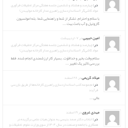
در:
چهارصد و هشتاد و ششمین جلسه هفتگی مرکز تحقیقات فرآوری
مواد کاشی‌گر (استانداردسازی راهبری مدار کارخانه مولیبدن)
با سلام و احترام. تشکر از شما و راهنمایی شما. بله امولسیون
گازوئیل و آب باعث بهت ...
امین حبیبی
در ۰۷ اردیبهشت
در:
چهارصد و هشتاد و ششمین جلسه هفتگی مرکز تحقیقات فرآوری
مواد کاشی‌گر (استانداردسازی راهبری مدار کارخانه مولیبدن)
سلام وقت بخیر و خداقوّت. بسیار کار ارزشمندی انجام شده. فقط
بررسی تاثیر یک تغییر ...
میلاد کریمی
در ۲۸ اسفند
در:
مجموعه کتب استانداردسازی راهبری کارخانه‌ها از طریق بازرسی
فرآیند
عالی ...
مهدی غروی
در ۱۹ اسفند
در:
انتخاب دکتر صمد بنیسی به عنوان هیات علمی برگزیده در
همکاری با جامعه و صنعت در سال ۱۴۰۴ از سوی وزارت علوم، تحقیقات و