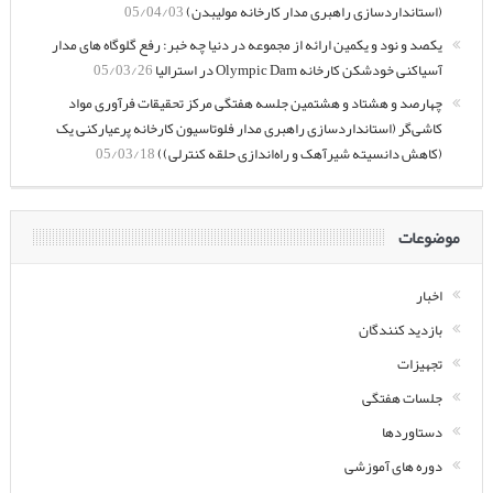
(استانداردسازی راهبری مدار کارخانه مولیبدن)
05/04/03
یکصد و نود و یکمین ارائه از مجموعه در دنیا چه خبر: رفع گلوگاه های مدار
آسیاکنی خودشکن کارخانه Olympic Dam در استرالیا
05/03/26
چهارصد و هشتاد و هشتمین جلسه هفتگی مرکز تحقیقات فرآوری مواد
کاشی‌گر (استانداردسازی راهبری مدار فلوتاسیون کارخانه پرعیارکنی یک
(کاهش دانسیته شیرآهک و راه‌اندازی حلقه کنترلی))
05/03/18
موضوعات
اخبار
بازدید کنندگان
تجهیزات
جلسات هفتگی
دستاوردها
دوره های آموزشی