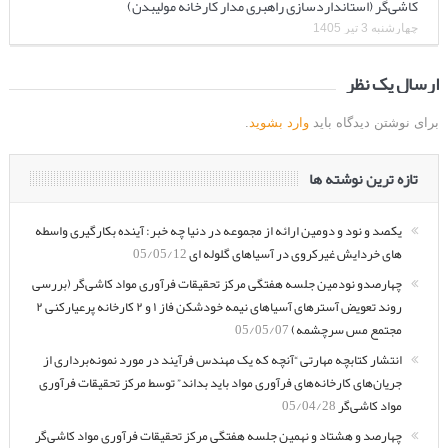
کاشی‌گر (استانداردسازی راهبری مدار کارخانه مولیبدن)
چهارشنبه 3 تیر 1405
ارسال یک نظر
برای نوشتن دیدگاه باید
وارد بشوید
.
تازه ترین نوشته ها
یکصد و نود و دومین ارائه از مجموعه در دنیا چه خبر: آینده بکارگیری واسطه
های خردایش غیرکروی در آسیاهای گلوله ای
05/05/12
چهارصدو نودمین جلسه هفتگی مرکز تحقیقات فرآوری مواد کاشی‌گر (بررسی
روند تعویض آسترهای آسیاهای نیمه خودشکن فاز ۱ و ۲ کارخانه پرعیارکنی ۲
مجتمع مس سرچشمه)
05/05/07
انتشار کتابچه مهارتی “آنچه که یک مهندس فرآیند در مورد نمونه‌برداری از
جریان‌های کارخانه‌های فرآوری مواد باید بداند” توسط مرکز تحقیقات فرآوری
مواد کاشی‌گر
05/04/28
چهارصد و هشتاد و نهمین جلسه هفتگی مرکز تحقیقات فرآوری مواد کاشی‌گر