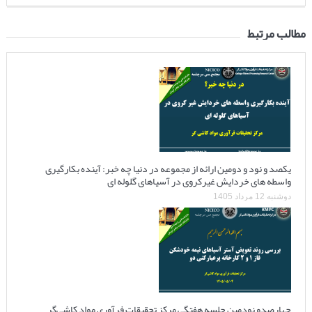
مطالب مرتبط
یکصد و نود و دومین ارائه از مجموعه در دنیا چه خبر: آینده بکارگیری
واسطه های خردایش غیرکروی در آسیاهای گلوله ای
دوشنبه 12 مرداد 1405
چهارصدو نودمین جلسه هفتگی مرکز تحقیقات فرآوری مواد کاشی‌گر