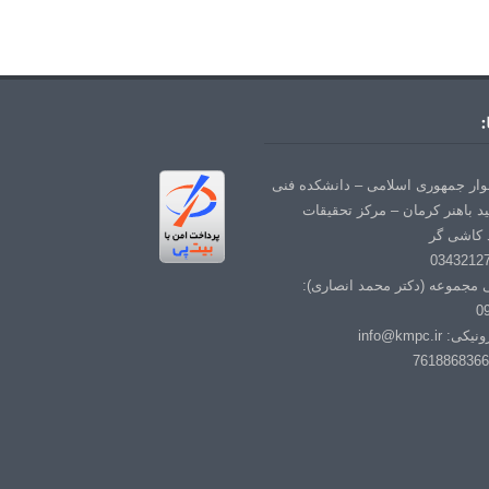
:
لوار جمهوری اسلامی – دانشکده فنی
د باهنر کرمان – مرکز تحقیقات
 کاشی گر
ی مجموعه (دکتر محمد انصاری):
0
info@kmpc.i