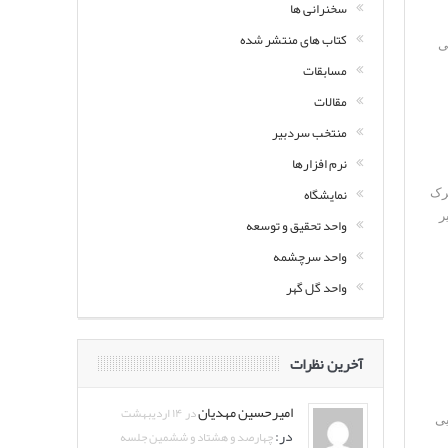
سخنرانی ها
کتاب های منتشر شده
ی
مسابقات
مقالات
منتخب سردبیر
نرم افزارها
نمایشگاه
رک
ر
واحد تحقیق و توسعه
واحد سرچشمه
واحد گل گهر
آخرین نظرات
امیرحسین مهدیان
در ۱۴ اردیبهشت
مایی
در:
چهارصد و هشتاد و ششمین جلسه