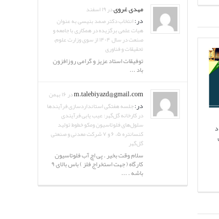
مهدی غروی
در ۱۹ اسفند
در:
انتخاب دکتر صمد بنیسی به عنوان
هیات علمی برگزیده در همکاری با جامعه و
صنعت در سال ۱۴۰۴ از سوی وزارت علوم،
تحقیقات و فناوری
توفیقات استاد عزیز و گرامی روزافزون
باد ...
m.talebiyazd@gmail.com
در ۱۶ بهمن
در:
جلسه هفتگی استانداردسازی فرآیندها
در کارخانه گل‌گهر: عیب یابی فرآیندی
سلول‌های فلوتاسیون ومکو خطوط تولید
د
کنسانتره ۵، ۶ و ۷ شرکت معدنی و صنعتی
گل‌گهر
سلام وقت بخیر . پی اچ آب فلوتاسیون
کارگاه ( جهت استخراج فلز ) باس بالای ۹
باشه . ...