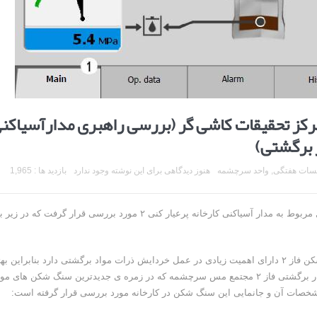
ز تحقیقات کاشی گر (بررسی راهبری مدارآسیاکن
سات هفتگی
,
واحد سرچشمه
هنوز دیدگاهی برای این نوشته وجود ندارد
بازدید ها : 1,965
در این ارائه که در تاریخ ۲۰ دی ماه ۱۳۹۷ برگزار شد برخی مسائل مربوط به مدار آسیاکنی کارخانه پرعیار کنی ۲ مورد بررسی قرار گرفت که در ز
با توجه به اینکه سنگ شکنی در مدار خردایش آسیای نیمه خود شکن فاز ۲ دارای اهمیت زیادی در عمل خردایش ذرات مواد برگشتی دارد بنابراین ب
است که از آن در مدار بصورت پایدار استفاده شودسنگ شکن بار برگشتی فاز ۲ مجتمع مس سرچشمه که در زمره ی جدیدترین سنگ شکن ها
مشخصات آن و جانمایی این سنگ شکن در کارخانه مورد بررسی قرار گرفته است: