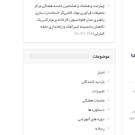
چهارصد و هشتاد و هشتمین جلسه هفتگی مرکز
تحقیقات فرآوری مواد کاشی‌گر (استانداردسازی
راهبری مدار فلوتاسیون کارخانه پرعیارکنی یک
(کاهش دانسیته شیرآهک و راه‌اندازی حلقه
کنترلی))
05/03/18
ی
موضوعات
اخبار
بازدید کنندگان
تجهیزات
یر به
جلسات هفتگی
دستاوردها
هتر
دوره های آموزشی
ی موجود
رسانه