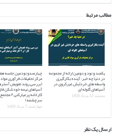
مطالب مرتبط
یکصد و نود و دومین ارائه از مجموعه
چهارصدو نودمین جلسه هف
در دنیا چه خبر: آینده بکارگیری
مرکز تحقیقات فرآوری مواد 
واسطه های خردایش غیرکروی در
(بررسی روند تعویض آستره
آسیاهای گلوله ای
کارخانه پرعیارکنی
دوشنبه 12 مرداد 1405
سرچشمه)
چهارشنبه 7 مرداد 1405
ارسال یک نظر