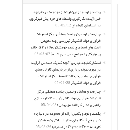
یکصد و نود و دومین ارائه از مجموعه در دنیا چه
خبر: آینده بکارگیری واسطه های خردایش غیرکروی
در آسیاهای گلوله ای
05/05/12
چهارصدو نودمین جلسه هفتگی مرکز تحقیقات
فرآوری مواد کاشی‌گر (بررسی روند تعویض
آسترهای آسیاهای نیمه خودشکن فاز ۱ و ۲ کارخانه
پرعیارکنی ۲ مجتمع مس سرچشمه)
05/05/07
انتشار کتابچه مهارتی “آنچه که یک مهندس فرآیند
در مورد نمونه‌برداری از جریان‌های کارخانه‌های
فرآوری مواد باید بداند” توسط مرکز تحقیقات
فرآوری مواد کاشی‌گر
05/04/28
چهارصد و هشتاد و نهمین جلسه هفتگی مرکز
تحقیقات فرآوری مواد کاشی‌گر (استانداردسازی
راهبری مدار کارخانه مولیبدن)
05/04/03
یکصد و نود و یکمین ارائه از مجموعه در دنیا چه
خبر: رفع گلوگاه های مدار آسیاکنی خودشکن
کارخانه Olympic Dam در استرالیا
05/03/26