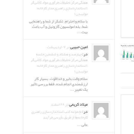
هفتگی مرکز تحقیقات فرآوری مواد کاشی‌گر
(استانداردسازی راهبری مدار کارخانه
مولیبدن)
با سلام و احترام. تشکر از شما و راهنمایی
شما. بله امولسیون گازوئیل و آب باعث
بهت ...
امین حبیبی
در ۰۷ اردیبهشت
در:
چهارصد و هشتاد و ششمین جلسه
هفتگی مرکز تحقیقات فرآوری مواد کاشی‌گر
(استانداردسازی راهبری مدار کارخانه
مولیبدن)
سلام وقت بخیر و خداقوّت. بسیار کار
ارزشمندی انجام شده. فقط بررسی تاثیر
یک تغییر ...
میلاد کریمی
در ۲۸ اسفند
در:
مجموعه کتب استانداردسازی راهبری
کارخانه‌ها از طریق بازرسی فرآیند
عالی ...