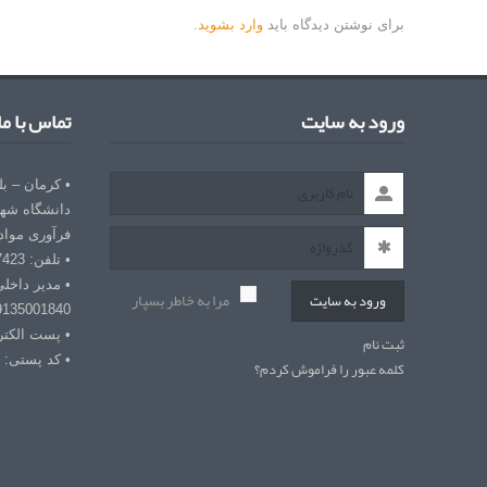
برای نوشتن دیدگاه باید
وارد بشوید
.
ورود به سایت
تماس با ما
• کرمان – ب
دانشگاه شهی
فرآوری مواد
• تلفن: 03432127423
• مدیر داخل
مرا به خاطر بسپار
ورود به سایت
9135001840
• پست الکترونیکی: r
ثبت نام
• کد پستی: 7618868366
کلمه عبور را فراموش کردم؟