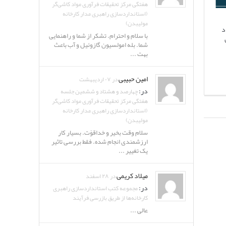
هفتگی مرکز تحقیقات فرآوری مواد کاشی‌گر
(استانداردسازی راهبری مدار کارخانه
مولیبدن)
د
با سلام و احترام. تشکر از شما و راهنمایی
شما. بله امولسیون گازوئیل و آب باعث
بهت ...
امین حبیبی
در ۰۷ اردیبهشت
در:
چهارصد و هشتاد و ششمین جلسه
هفتگی مرکز تحقیقات فرآوری مواد کاشی‌گر
(استانداردسازی راهبری مدار کارخانه
مولیبدن)
سلام وقت بخیر و خداقوّت. بسیار کار
ارزشمندی انجام شده. فقط بررسی تاثیر
یک تغییر ...
میلاد کریمی
در ۲۸ اسفند
در:
مجموعه کتب استانداردسازی راهبری
کارخانه‌ها از طریق بازرسی فرآیند
عالی ...