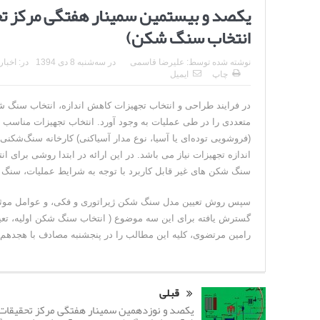
یکصد و بیستمین سمینار هفتگی مرکز تحق
انتخاب سنگ شکن)
نوشته شده توسط:
علیرضا قاسمی
در
سه‌شنبه 8 دی 1394
در:
اخبار
چاپ
ایمیل
در فرایند طراحی و انتخاب تجهیزات کاهش اندازه، انتخاب سنگ شک
متعددی را در طی عملیات به وجود آورد. انتخاب تجهیزات مناسب 
(فروشویی توده‌ای یا آسیا، نوع مدار آسیاکنی) کارخانه سنگ‌شکنی 
اندازه تجهیزات نیاز می باشد. در این ارائه در ابتدا روشی برای
سنگ شکن های غیر قابل کاربرد با توجه به شرایط عملیات، سنگ ش
سپس روش تعیین مدل سنگ شکن ژیراتوری و فکی، و عوامل موثر در
گسترش یافته برای این سه موضوع ( انتخاب سنگ شکن اولیه، تع
رامین مرتضوی، کلیه این مطالب را در پنجشنبه مصادف با هجدهم مهر ۱۳۹۲، در حضور کلیه اعضا، در محل مرکز تحقیقات ارائه
قبلی
یکصد و نوزدهمین سمینار هفتگی مرکز تحقیقات