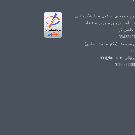
لوار جمهوری اسلامی – دانشکده فنی
د باهنر کرمان – مرکز تحقیقات
 کاشی گر
ی مجموعه (دکتر محمد انصاری):
0
info@kmpc.i