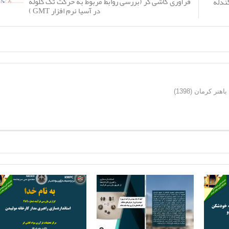
فرآوری کاشی گر (بررسی روابط مربوط به حرکت تک گلوله
ندله
در آسیا نرم افزار GMT )
ر کرمان (1398)