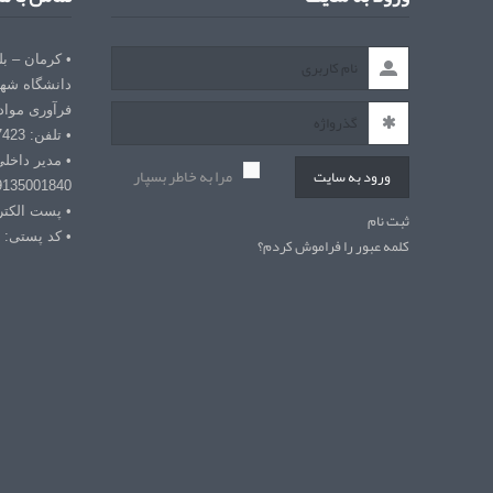
• کرمان – ب
دانشگاه شهی
فرآوری مواد
• تلفن: 03432127423
• مدیر داخل
مرا به خاطر بسپار
ورود به سایت
9135001840
• پست الکترونیکی: r
ثبت نام
• کد پستی: 7618868366
کلمه عبور را فراموش کردم؟