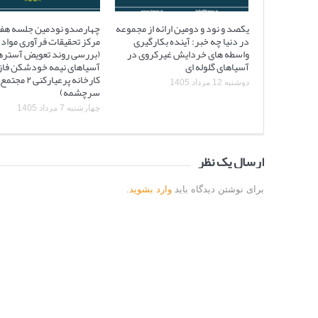
یکصد و نود و دومین ارائه از مجموعه
چهارصدو نودمین جلسه هف
در دنیا چه خبر: آینده بکارگیری
مرکز تحقیقات فرآوری مواد 
واسطه های خردایش غیرکروی در
(بررسی روند تعویض آستره
آسیاهای گلوله ای
کارخانه پرعیارکنی
دوشنبه 12 مرداد 1405
سرچشمه)
چهارشنبه 7 مرداد 1405
ارسال یک نظر
برای نوشتن دیدگاه باید
وارد بشوید
.