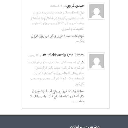
مهدی غروی
در ۱۹ اسفند
در:
انتخاب دکتر صمد بنیسی به عنوان
هیات علمی برگزیده در همکاری با جامعه و
صنعت در سال ۱۴۰۴ از سوی وزارت علوم،
تحقیقات و فناوری
توفیقات استاد عزیز و گرامی روزافزون
باد ...
m.talebiyazd@gmail.com
در ۱۶ بهمن
در:
جلسه هفتگی استانداردسازی فرآیندها
در کارخانه گل‌گهر: عیب یابی فرآیندی
سلول‌های فلوتاسیون ومکو خطوط تولید
کنسانتره ۵، ۶ و ۷ شرکت معدنی و صنعتی
گل‌گهر
سلام وقت بخیر . پی اچ آب فلوتاسیون
کارگاه ( جهت استخراج فلز ) باس بالای ۹
باشه . ...
وضعیت سامانه