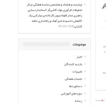
ر
چهارصد و هشتاد و هشتمین جلسه هفتگی مرکز
تحقیقات فرآوری مواد کاشی‌گر (استانداردسازی
راهبری مدار فلوتاسیون کارخانه پرعیارکنی یک
(کاهش دانسیته شیرآهک و راه‌اندازی حلقه
کنترلی))
05/03/18
موضوعات
ین
ف
اخبار
بازدید کنندگان
تجهیزات
ید
جلسات هفتگی
دستاوردها
دوره های آموزشی
رسانه