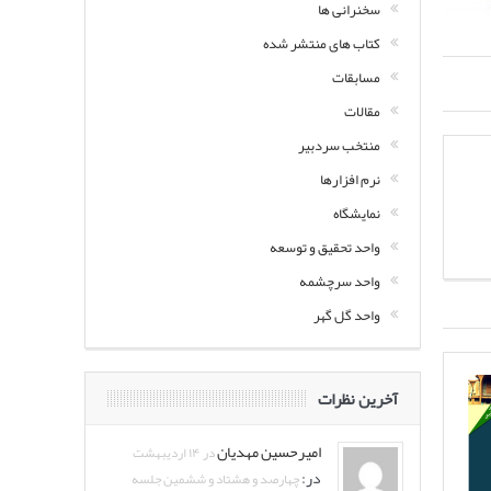
سخنرانی ها
کتاب های منتشر شده
مسابقات
مقالات
منتخب سردبیر
نرم افزارها
نمایشگاه
واحد تحقیق و توسعه
واحد سرچشمه
واحد گل گهر
آخرین نظرات
امیرحسین مهدیان
در ۱۴ اردیبهشت
در:
چهارصد و هشتاد و ششمین جلسه