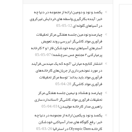
یکصد و نود و دومین ارائه از مجموعه در دنیا چه
خبر: آینده بکارگیری واسطه های خردایش غیرکروی
در آسیاهای گلوله ای
05/05/12
چهارصدو نودمین جلسه هفتگی مرکز تحقیقات
فرآوری مواد کاشی‌گر (بررسی روند تعویض
آسترهای آسیاهای نیمه خودشکن فاز ۱ و ۲ کارخانه
پرعیارکنی ۲ مجتمع مس سرچشمه)
05/05/07
انتشار کتابچه مهارتی “آنچه که یک مهندس فرآیند
در مورد نمونه‌برداری از جریان‌های کارخانه‌های
فرآوری مواد باید بداند” توسط مرکز تحقیقات
فرآوری مواد کاشی‌گر
05/04/28
چهارصد و هشتاد و نهمین جلسه هفتگی مرکز
تحقیقات فرآوری مواد کاشی‌گر (استانداردسازی
راهبری مدار کارخانه مولیبدن)
05/04/03
یکصد و نود و یکمین ارائه از مجموعه در دنیا چه
خبر: رفع گلوگاه های مدار آسیاکنی خودشکن
کارخانه Olympic Dam در استرالیا
05/03/26