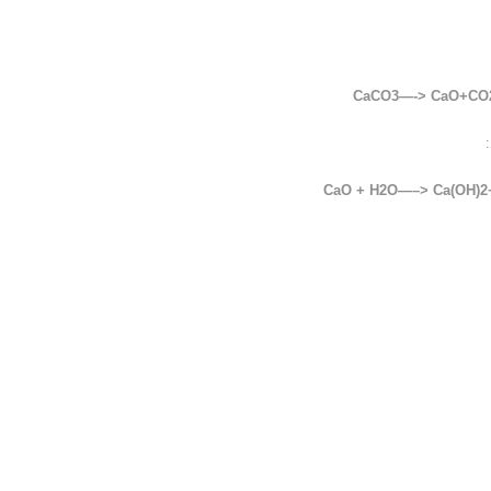
CaCO3—->
CaO+CO
+
H2O—–>
Ca(OH)2