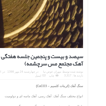
سیصد و بیست و پنجمین جلسه هفتگی مر
آهک مجتمع مس سرچشمه)
نوشته شده توسط:
مهران عوض نیا
در
چهارشنبه 24 مهر 1398
در:
ا
بازدید ها : 3,317
چاپ
ایمیل
سنگ آهک (کربنات کلسیم – CaCO3)
انواع مختلف سنگ آهک: آهک رسی، آهک ماسه ای و دولومیت