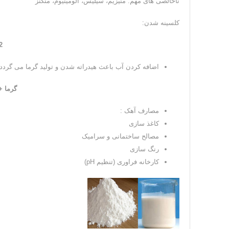
ناخالصی های مهم: منیزیم، سیلیس، آلومینیوم، منگنز
کلسینه شدن:
2
اضافه کردن آب باعث هیدراته شدن و تولید گرما می گردد:
گرما +CaO
مصارف آهک :
کاغذ سازی
مصالح ساختمانی و سرامیک
رنگ سازی
کارخانه فراوری (تنظیم pH)