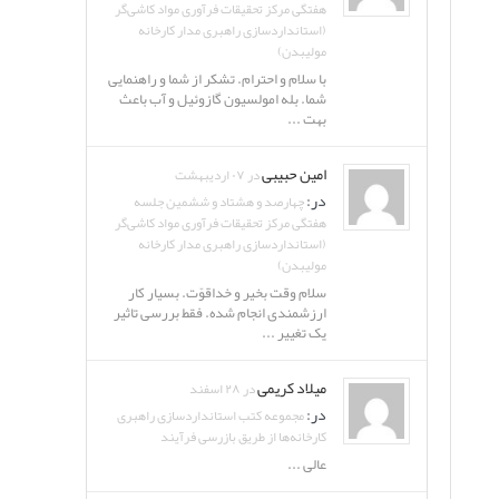
هفتگی مرکز تحقیقات فرآوری مواد کاشی‌گر
(استانداردسازی راهبری مدار کارخانه
مولیبدن)
با سلام و احترام. تشکر از شما و راهنمایی
شما. بله امولسیون گازوئیل و آب باعث
بهت ...
امین حبیبی
در ۰۷ اردیبهشت
در:
چهارصد و هشتاد و ششمین جلسه
هفتگی مرکز تحقیقات فرآوری مواد کاشی‌گر
(استانداردسازی راهبری مدار کارخانه
مولیبدن)
سلام وقت بخیر و خداقوّت. بسیار کار
ارزشمندی انجام شده. فقط بررسی تاثیر
یک تغییر ...
میلاد کریمی
در ۲۸ اسفند
در:
مجموعه کتب استانداردسازی راهبری
کارخانه‌ها از طریق بازرسی فرآیند
عالی ...