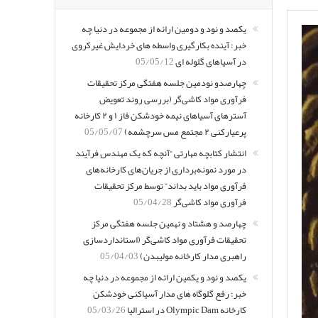
یکصد و نود و دومین ارائه از مجموعه در دنیا چه
خبر: آینده بکارگیری واسطه های خردایش غیرکروی
در آسیاهای گلوله ای
05/05/12
چهارصدو نودمین جلسه هفتگی مرکز تحقیقات
فرآوری مواد کاشی‌گر (بررسی روند تعویض
آسترهای آسیاهای نیمه خودشکن فاز ۱ و ۲ کارخانه
پرعیارکنی ۲ مجتمع مس سرچشمه)
05/05/07
انتشار کتابچه مهارتی “آنچه که یک مهندس فرآیند
در مورد نمونه‌برداری از جریان‌های کارخانه‌های
فرآوری مواد باید بداند” توسط مرکز تحقیقات
فرآوری مواد کاشی‌گر
05/04/28
چهارصد و هشتاد و نهمین جلسه هفتگی مرکز
تحقیقات فرآوری مواد کاشی‌گر (استانداردسازی
راهبری مدار کارخانه مولیبدن)
05/04/03
یکصد و نود و یکمین ارائه از مجموعه در دنیا چه
خبر: رفع گلوگاه های مدار آسیاکنی خودشکن
کارخانه Olympic Dam در استرالیا
05/03/26