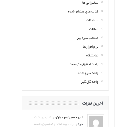
سخنرانی ها
کتاب های منتشر شده
مسابقات
مقالات
منتخب سردبیر
نرم افزارها
نمایشگاه
واحد تحقیق و توسعه
واحد سرچشمه
واحد گل گهر
آخرین نظرات
امیرحسین مهدیان
در ۱۴ اردیبهشت
در:
چهارصد و هشتاد و ششمین جلسه