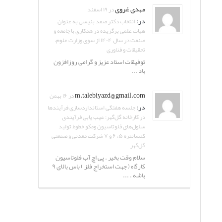
مهدی غروی
در ۱۹ اسفند
در:
انتخاب دکتر صمد بنیسی به عنوان
هیات علمی برگزیده در همکاری با جامعه و
صنعت در سال ۱۴۰۴ از سوی وزارت علوم،
تحقیقات و فناوری
توفیقات استاد عزیز و گرامی روزافزون
باد ...
m.talebiyazd@gmail.com
در ۱۶ بهمن
در:
جلسه هفتگی استانداردسازی فرآیندها
در کارخانه گل‌گهر: عیب یابی فرآیندی
سلول‌های فلوتاسیون ومکو خطوط تولید
کنسانتره ۵، ۶ و ۷ شرکت معدنی و صنعتی
گل‌گهر
سلام وقت بخیر . پی اچ آب فلوتاسیون
کارگاه ( جهت استخراج فلز ) باس بالای ۹
باشه . ...