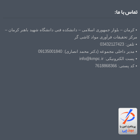
تماس با ما:
• کرمان – بلوار جمهوری اسلامی – دانشکده فنی دانشگاه شهید باهنر کرمان –
مرکز تحقیقات فرآوری مواد کاشی گر
• تلفن: 03432127423
• مدیر داخلی مجموعه (دکتر محمد انصاری): 09135001840
• پست الکترونیکی: info@kmpc.ir
• کد پستی: 7618868366