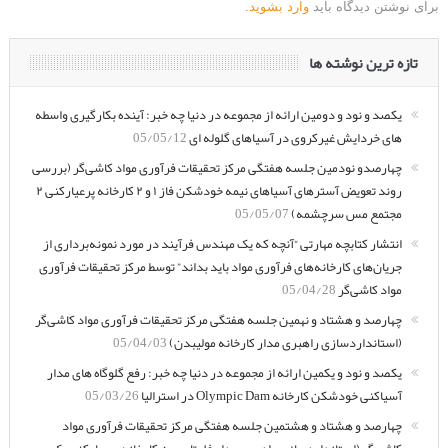
برای نوشتن دیدگاه باید
وارد بشوید
.
تازه ترین نوشته ها
یکصد و نود و دومین ارائه از مجموعه در دنیا چه خبر: آینده بکارگیری واسطه
های خردایش غیرکروی در آسیاهای گلوله ای
05/05/12
چهارصدو نودمین جلسه هفتگی مرکز تحقیقات فرآوری مواد کاشی‌گر (بررسی
روند تعویض آسترهای آسیاهای نیمه خودشکن فاز ۱ و ۲ کارخانه پرعیارکنی ۲
مجتمع مس سرچشمه)
05/05/07
انتشار کتابچه مهارتی “آنچه که یک مهندس فرآیند در مورد نمونه‌برداری از
جریان‌های کارخانه‌های فرآوری مواد باید بداند” توسط مرکز تحقیقات فرآوری
مواد کاشی‌گر
05/04/28
چهارصد و هشتاد و نهمین جلسه هفتگی مرکز تحقیقات فرآوری مواد کاشی‌گر
(استانداردسازی راهبری مدار کارخانه مولیبدن)
05/04/03
یکصد و نود و یکمین ارائه از مجموعه در دنیا چه خبر: رفع گلوگاه های مدار
آسیاکنی خودشکن کارخانه Olympic Dam در استرالیا
05/03/26
چهارصد و هشتاد و هشتمین جلسه هفتگی مرکز تحقیقات فرآوری مواد