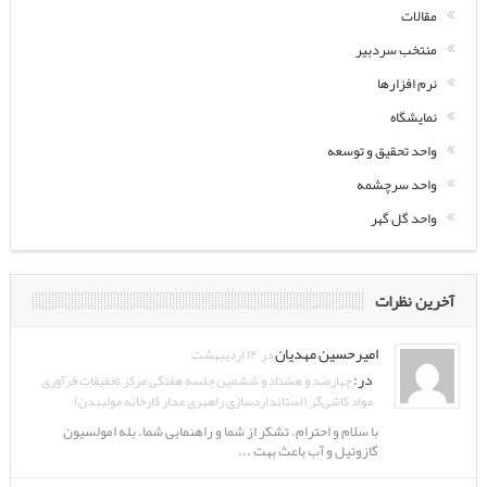
مقالات
منتخب سردبیر
نرم افزارها
نمایشگاه
واحد تحقیق و توسعه
واحد سرچشمه
واحد گل گهر
آخرین نظرات
امیرحسین مهدیان
در ۱۴ اردیبهشت
در:
چهارصد و هشتاد و ششمین جلسه هفتگی مرکز تحقیقات فرآوری
مواد کاشی‌گر (استانداردسازی راهبری مدار کارخانه مولیبدن)
با سلام و احترام. تشکر از شما و راهنمایی شما. بله امولسیون
گازوئیل و آب باعث بهت ...