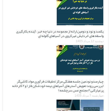
یکصد و نود و دومین ارائه از مجموعه در دنیا چه خبر: آینده بکارگیری
واسطه های خردایش غیرکروی در آسیاهای گلوله ای
دوشنبه 12 مرداد 1405
چهارصدو نودمین جلسه هفتگی مرکز تحقیقات فرآوری مواد کاشی‌گر
(بررسی روند تعویض آسترهای آسیاهای نیمه خودشکن فاز ۱ و ۲ کارخانه
پرعیارکنی ۲ مجتمع مس سرچشمه)
چهارشنبه 7 مرداد 1405