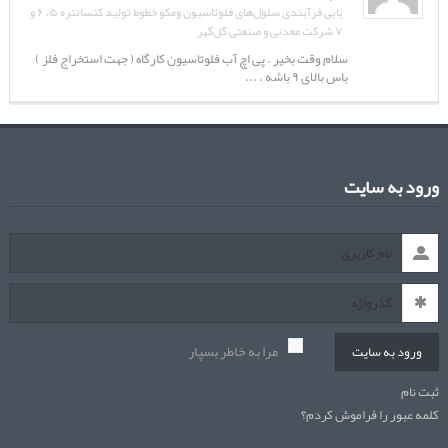
یابی فرآیندی سلول‌های فلوتاسیون ومکو خطوط تولید کنسانتره ۵، ۶ و
۷ شرکت معدنی و صنعتی گل‌گهر
سلام وقت بخیر . پی اچ آب فلوتاسیون کارگاه ( جهت استخراج فلز )
باس بالای ۹ باشه . ...
ورود به سایت
مرا به خاطر بسپار
ورود به سایت
ثبت نام
کلمه عبور را فراموش کردم؟