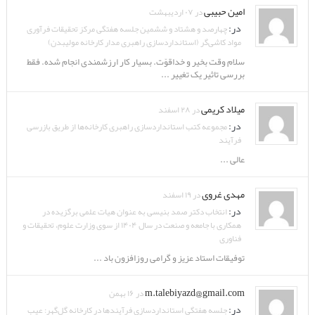
امین حبیبی
در ۰۷ اردیبهشت
در:
چهارصد و هشتاد و ششمین جلسه هفتگی مرکز تحقیقات فرآوری
مواد کاشی‌گر (استانداردسازی راهبری مدار کارخانه مولیبدن)
سلام وقت بخیر و خداقوّت. بسیار کار ارزشمندی انجام شده. فقط
بررسی تاثیر یک تغییر ...
میلاد کریمی
در ۲۸ اسفند
در:
مجموعه کتب استانداردسازی راهبری کارخانه‌ها از طریق بازرسی
فرآیند
عالی ...
مهدی غروی
در ۱۹ اسفند
در:
انتخاب دکتر صمد بنیسی به عنوان هیات علمی برگزیده در
همکاری با جامعه و صنعت در سال ۱۴۰۴ از سوی وزارت علوم، تحقیقات و
فناوری
توفیقات استاد عزیز و گرامی روزافزون باد ...
m.talebiyazd@gmail.com
در ۱۶ بهمن
در:
جلسه هفتگی استانداردسازی فرآیندها در کارخانه گل‌گهر: عیب