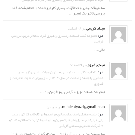
سلام وقت بخیر و خداقوّت. بسیار کار ارزشمندی انجام شده. فقط
بررسی تاثیر یک تغییر ...
میلاد کریمی
در ۲۸ اسفند
در:
مجموعه کتب استانداردسازی راهبری کارخانه‌ها از طریق بازرسی
فرآیند
عالی ...
مهدی غروی
در ۱۹ اسفند
در:
انتخاب دکتر صمد بنیسی به عنوان هیات علمی برگزیده در
همکاری با جامعه و صنعت در سال ۱۴۰۴ از سوی وزارت علوم، تحقیقات و
فناوری
توفیقات استاد عزیز و گرامی روزافزون باد ...
m.talebiyazd@gmail.com
در ۱۶ بهمن
در:
جلسه هفتگی استانداردسازی فرآیندها در کارخانه گل‌گهر: عیب
یابی فرآیندی سلول‌های فلوتاسیون ومکو خطوط تولید کنسانتره ۵، ۶ و
۷ شرکت معدنی و صنعتی گل‌گهر
سلام وقت بخیر . پی اچ آب فلوتاسیون کارگاه ( جهت استخراج فلز )