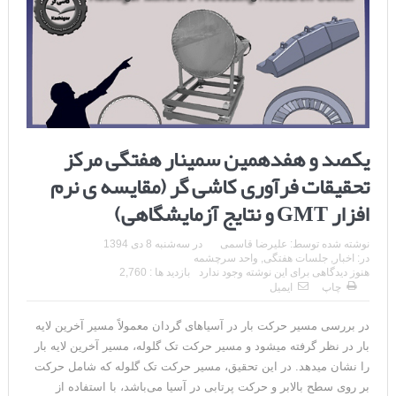
یکصد و هفدهمین سمینار هفتگی مرکز
تحقیقات فرآوری کاشی گر (مقایسه ی نرم
افزار GMT و نتایج آزمایشگاهی)
نوشته شده توسط:
علیرضا قاسمی
در
سه‌شنبه 8 دی 1394
در:
اخبار
,
جلسات هفتگی
,
واحد سرچشمه
هنوز دیدگاهی برای این نوشته وجود ندارد
بازدید ها : 2,760
چاپ
ایمیل
در بررسی مسیر حرکت بار در آسیاهای گردان معمولاً مسیر آخرین لایه
بار در نظر گرفته می­شود و مسیر حرکت تک گلوله، مسیر آخرین لایه بار
را نشان می­دهد. در این تحقیق، مسیر حرکت تک گلوله که شامل حرکت
بر روی سطح بالابر و حرکت پرتابی در آسیا می‌باشد، با استفاده از