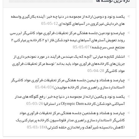
تازه ترین نوشته ها
یکصد و نود و دومین ارائه از مجموعه در دنیا چه خبر: آینده بکارگیری واسطه
های خردایش غیرکروی در آسیاهای گلوله ای
05/05/12
چهارصدو نودمین جلسه هفتگی مرکز تحقیقات فرآوری مواد کاشی‌گر (بررسی
روند تعویض آسترهای آسیاهای نیمه خودشکن فاز ۱ و ۲ کارخانه پرعیارکنی ۲
مجتمع مس سرچشمه)
05/05/07
انتشار کتابچه مهارتی “آنچه که یک مهندس فرآیند در مورد نمونه‌برداری از
جریان‌های کارخانه‌های فرآوری مواد باید بداند” توسط مرکز تحقیقات فرآوری
مواد کاشی‌گر
05/04/28
چهارصد و هشتاد و نهمین جلسه هفتگی مرکز تحقیقات فرآوری مواد کاشی‌گر
(استانداردسازی راهبری مدار کارخانه مولیبدن)
05/04/03
یکصد و نود و یکمین ارائه از مجموعه در دنیا چه خبر: رفع گلوگاه های مدار
آسیاکنی خودشکن کارخانه Olympic Dam در استرالیا
05/03/26
چهارصد و هشتاد و هشتمین جلسه هفتگی مرکز تحقیقات فرآوری مواد
کاشی‌گر (استانداردسازی راهبری مدار فلوتاسیون کارخانه پرعیارکنی یک
(کاهش دانسیته شیرآهک و راه‌اندازی حلقه کنترلی))
05/03/18