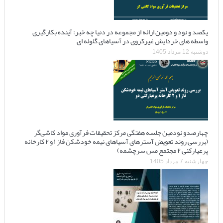
یکصد و نود و دومین ارائه از مجموعه در دنیا چه خبر: آینده بکارگیری
واسطه های خردایش غیرکروی در آسیاهای گلوله ای
دوشنبه 12 مرداد 1405
چهارصدو نودمین جلسه هفتگی مرکز تحقیقات فرآوری مواد کاشی‌گر
(بررسی روند تعویض آسترهای آسیاهای نیمه خودشکن فاز ۱ و ۲ کارخانه
پرعیارکنی ۲ مجتمع مس سرچشمه)
چهارشنبه 7 مرداد 1405