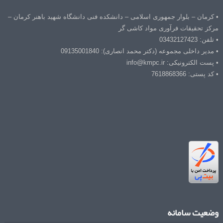
• کرمان – بلوار جمهوری اسلامی – دانشکده فنی دانشگاه شهید باهنر کرمان –
مرکز تحقیقات فرآوری مواد کاشی گر
• تلفن: 03432127423
• مدیر داخلی مجموعه (دکتر محمد انصاری): 09135001840
• پست الکترونیکی: info@kmpc.ir
• کد پستی: 7618868366
وضعیت سامانه