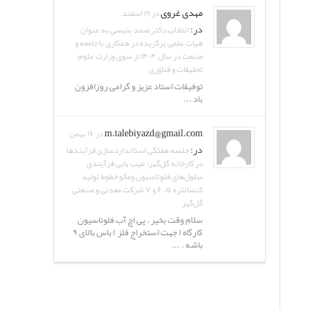
مهدی غروی
در ۱۹ اسفند
در:
انتخاب دکتر صمد بنیسی به عنوان
هیات علمی برگزیده در همکاری با جامعه و
صنعت در سال ۱۴۰۴ از سوی وزارت علوم،
تحقیقات و فناوری
توفیقات استاد عزیز و گرامی روزافزون
باد ...
m.talebiyazd@gmail.com
در ۱۶ بهمن
در:
جلسه هفتگی استانداردسازی فرآیندها
در کارخانه گل‌گهر: عیب یابی فرآیندی
سلول‌های فلوتاسیون ومکو خطوط تولید
کنسانتره ۵، ۶ و ۷ شرکت معدنی و صنعتی
گل‌گهر
سلام وقت بخیر . پی اچ آب فلوتاسیون
کارگاه ( جهت استخراج فلز ) باس بالای ۹
باشه . ...