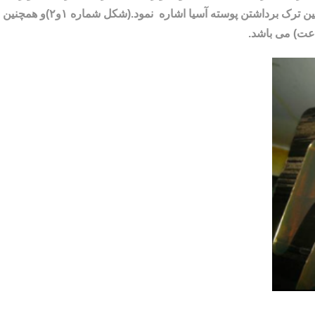
ضربه مستقیم به آسترها و شکسته شدن آن ها و هم چنین ترک برداشتن پوسته آسیا اشاره نمود.(شکل شماره ۱و۲)و همچنین