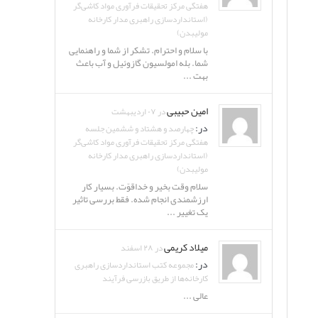
هفتگی مرکز تحقیقات فرآوری مواد کاشی‌گر
(استانداردسازی راهبری مدار کارخانه
مولیبدن)
با سلام و احترام. تشکر از شما و راهنمایی
شما. بله امولسیون گازوئیل و آب باعث
بهت ...
امین حبیبی
در ۰۷ اردیبهشت
در:
چهارصد و هشتاد و ششمین جلسه
هفتگی مرکز تحقیقات فرآوری مواد کاشی‌گر
(استانداردسازی راهبری مدار کارخانه
مولیبدن)
سلام وقت بخیر و خداقوّت. بسیار کار
ارزشمندی انجام شده. فقط بررسی تاثیر
یک تغییر ...
میلاد کریمی
در ۲۸ اسفند
در:
مجموعه کتب استانداردسازی راهبری
کارخانه‌ها از طریق بازرسی فرآیند
عالی ...