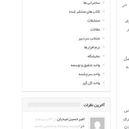
سخنرانی ها
 در
کتاب های منتشر شده
مسابقات
ری
مقالات
ر
منتخب سردبیر
نرم افزارها
نمایشگاه
عامل
واحد تحقیق و توسعه
ه
واحد سرچشمه
واحد گل گهر
آخرین نظرات
انی
امیرحسین مهدیان
در ۱۴ اردیبهشت
تری
در:
چهارصد و هشتاد و ششمین جلسه
دن