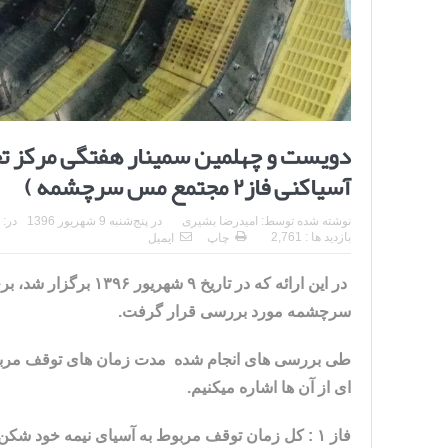
دویست و چهلمین سمینار هفتگی مرکز ت
آسیاکنی فاز۲ مجتمع مس سرچشمه )
نوشته شده توسط:
امیدرضا بشیری
در
پنج‌شنبه 9 شهریور 1396
در:
بازدید ها : 2,761
چاپ
ایمیل
سرچشمه مورد بررسی قرار گرفت.
ای از آن ها اشاره میکنیم.