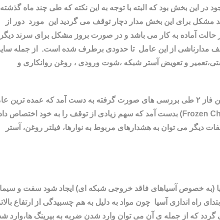
د در این بخش بود که البته با توجه به این نکته که طی چند ماه گذشته
 مشکل برای این بخش مدار دچار توقف می گردید این مورد دور از
 در حالت آماده به کار می باشد و در صورت بروز مشکل برای سرند دیگ
توقف مدارناشی از این عامل تا حدودی برطرف شده است
.
از جمله سای
تی،تعمیر و تعویض آستر شبکه ،شوت ورودی ، روغن روانکاری و
فاز ۲: مدت زمان توقف مربوط به آسیای نیمه خود شکن فاز ۲ طی بررسی های صورت گرفته به دست آمد که عمده ترین 
Frozen C
) بدست آمد که سهم زیادی از توقف را به خود اختصاص داد
فات دیگر می توان به هشدارهای مربوط به نوارها، فیلتر روغن، آستر
 توقفی بیشتر از ۲۰-۱۵ دقیقه در آسیا (به خصوص آسیاهای فاقد خروجی شبکه ای) ایجاد شود سفت و سیم
تدای راه اندازی آسیا چون مواد به دلیل به هم چسبیدگی از ارتفاع بالا
گردد که از جمله ی آن می توان وارد شدن ضربه به بیرینگ ها،وارد ش