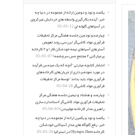
یکصد و نود و دومین ارائه از مجموعه در دنیا چه
خبر: آینده بکارگیری واسطه های خردایش غیرکروی
در آسیاهای گلوله ای
05/05/12
چهارصدو نودمین جلسه هفتگی مرکز تحقیقات
فرآوری مواد کاشی‌گر (بررسی روند تعویض
آسترهای آسیاهای نیمه خودشکن فاز ۱ و ۲ کارخانه
پرعیارکنی ۲ مجتمع مس سرچشمه)
05/05/07
انتشار کتابچه مهارتی “آنچه که یک مهندس فرآیند
در مورد نمونه‌برداری از جریان‌های کارخانه‌های
فرآوری مواد باید بداند” توسط مرکز تحقیقات
فرآوری مواد کاشی‌گر
05/04/28
چهارصد و هشتاد و نهمین جلسه هفتگی مرکز
تحقیقات فرآوری مواد کاشی‌گر (استانداردسازی
راهبری مدار کارخانه مولیبدن)
05/04/03
یکصد و نود و یکمین ارائه از مجموعه در دنیا چه
خبر: رفع گلوگاه های مدار آسیاکنی خودشکن
کارخانه Olympic Dam در استرالیا
05/03/26