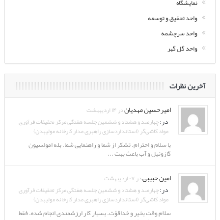
نمایشگاه
واحد تحقیق و توسعه
واحد سرچشمه
واحد گل گهر
آخرین نظرات
امیرحسین مهدیان
در ۱۴ اردیبهشت
در:
چهارصد و هشتاد و ششمین جلسه هفتگی مرکز تحقیقات فرآوری
مواد کاشی‌گر (استانداردسازی راهبری مدار کارخانه مولیبدن)
با سلام و احترام. تشکر از شما و راهنمایی شما. بله امولسیون
گازوئیل و آب باعث بهت ...
امین حبیبی
در ۰۷ اردیبهشت
در:
چهارصد و هشتاد و ششمین جلسه هفتگی مرکز تحقیقات فرآوری
مواد کاشی‌گر (استانداردسازی راهبری مدار کارخانه مولیبدن)
سلام وقت بخیر و خداقوّت. بسیار کار ارزشمندی انجام شده. فقط