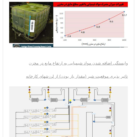
وابستگی اضافه شدن مواد شیمیایی به ارتفاع مایع در مخزن
تاثیر پذیری موقعیت شیر (مقدار باز بودن) از لرزشهای کارخانه