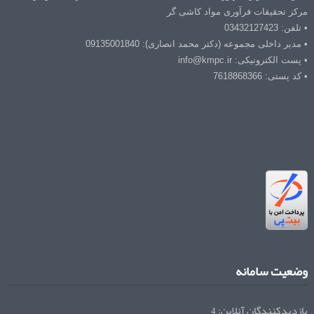
مرکز تحقیقات فرآوری مواد کاشی گر
• تلفن: 03432127423
• مدیر داخلی مجموعه (دکتر محمد انصاری): 09135001840
• پست الکترونیکی: info@kmpc.ir
• کد پستی: 7618868366
وضعیت سامانه
بازدیدکنندگان آنلاین:
4