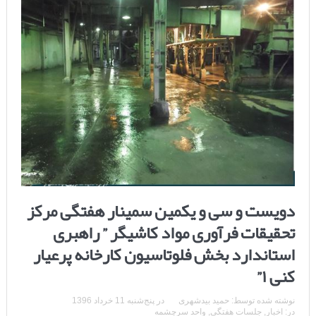
دویست و سی و یکمین سمینار هفتگی مرکز
تحقیقات فرآوری مواد کاشیگر ” راهبری
استاندارد بخش فلوتاسیون کارخانه پرعیار
کنی ۱”
نوشته شده توسط:
حمید بیدشهری
در
پنج‌شنبه 11 خرداد 1396
در:
اخبار
,
جلسات هفتگی
,
واحد سرچشمه