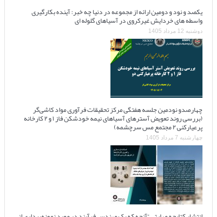
یکصد و نود و دومین ارائه از مجموعه در دنیا چه خبر: آینده بکارگیری
واسطه های خردایش غیرکروی در آسیاهای گلوله ای
دوشنبه 12 مرداد 1405
چهارصدو نودمین جلسه هفتگی مرکز تحقیقات فرآوری مواد کاشی‌گر
(بررسی روند تعویض آسترهای آسیاهای نیمه خودشکن فاز ۱ و ۲ کارخانه
پرعیارکنی ۲ مجتمع مس سرچشمه)
چهارشنبه 7 مرداد 1405
انتشار کتابچه مهارتی “آنچه که یک مهندس فرآیند در مورد نمونه‌برداری از