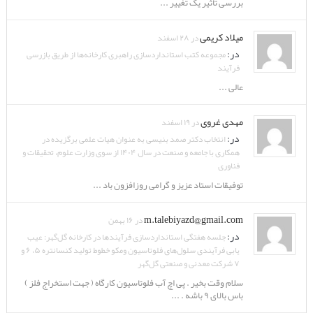
بررسی تاثیر یک تغییر ...
میلاد کریمی
در ۲۸ اسفند
در:
مجموعه کتب استانداردسازی راهبری کارخانه‌ها از طریق بازرسی
فرآیند
عالی ...
مهدی غروی
در ۱۹ اسفند
در:
انتخاب دکتر صمد بنیسی به عنوان هیات علمی برگزیده در
همکاری با جامعه و صنعت در سال ۱۴۰۴ از سوی وزارت علوم، تحقیقات و
فناوری
توفیقات استاد عزیز و گرامی روزافزون باد ...
m.talebiyazd@gmail.com
در ۱۶ بهمن
در:
جلسه هفتگی استانداردسازی فرآیندها در کارخانه گل‌گهر: عیب
یابی فرآیندی سلول‌های فلوتاسیون ومکو خطوط تولید کنسانتره ۵، ۶ و
۷ شرکت معدنی و صنعتی گل‌گهر
سلام وقت بخیر . پی اچ آب فلوتاسیون کارگاه ( جهت استخراج فلز )
باس بالای ۹ باشه . ...