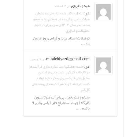
مهدی غروی
در ۱۹ اسفند
در:
انتخاب دکتر صمد بنیسی به عنوان
هیات علمی برگزیده در همکاری با جامعه و
صنعت در سال ۱۴۰۴ از سوی وزارت علوم،
تحقیقات و فناوری
توفیقات استاد عزیز و گرامی روزافزون
باد ...
m.talebiyazd@gmail.com
در ۱۶ بهمن
در:
جلسه هفتگی استانداردسازی فرآیندها
در کارخانه گل‌گهر: عیب یابی فرآیندی
سلول‌های فلوتاسیون ومکو خطوط تولید
کنسانتره ۵، ۶ و ۷ شرکت معدنی و صنعتی
گل‌گهر
سلام وقت بخیر . پی اچ آب فلوتاسیون
کارگاه ( جهت استخراج فلز ) باس بالای ۹
باشه . ...