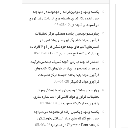
یکصد و نود و دومین ارائه از مجموعه در دنیا چه
خبر: آینده بکارگیری واسطه های خردایش غیرکروی
در آسیاهای گلوله ای
05/05/12
چهارصدو نودمین جلسه هفتگی مرکز تحقیقات
فرآوری مواد کاشی‌گر (بررسی روند تعویض
آسترهای آسیاهای نیمه خودشکن فاز ۱ و ۲ کارخانه
پرعیارکنی ۲ مجتمع مس سرچشمه)
05/05/07
انتشار کتابچه مهارتی “آنچه که یک مهندس فرآیند
در مورد نمونه‌برداری از جریان‌های کارخانه‌های
فرآوری مواد باید بداند” توسط مرکز تحقیقات
فرآوری مواد کاشی‌گر
05/04/28
چهارصد و هشتاد و نهمین جلسه هفتگی مرکز
تحقیقات فرآوری مواد کاشی‌گر (استانداردسازی
راهبری مدار کارخانه مولیبدن)
05/04/03
یکصد و نود و یکمین ارائه از مجموعه در دنیا چه
خبر: رفع گلوگاه های مدار آسیاکنی خودشکن
کارخانه Olympic Dam در استرالیا
05/03/26