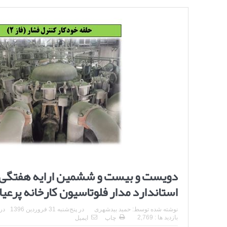
دویست و بیست و ششمین ارایه هفتگی مر
استاندارد مدار فلوتاسیون کارخانه پرعیار 
نوشته شده توسط:
حمید بیدشهری
در
پنج‌شنبه 31 فروردین 1396
در
بازدید ها : 2,769
چاپ
ایمیل