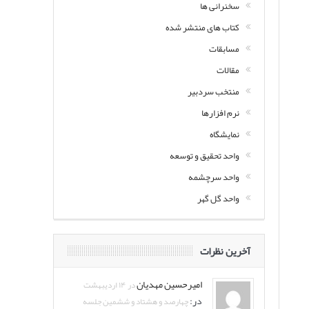
سخنرانی ها
کتاب های منتشر شده
مسابقات
مقالات
منتخب سردبیر
نرم افزارها
نمایشگاه
واحد تحقیق و توسعه
واحد سرچشمه
واحد گل گهر
آخرین نظرات
امیرحسین مهدیان
در ۱۴ اردیبهشت
در:
چهارصد و هشتاد و ششمین جلسه