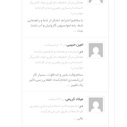
هفتگی مرکز تحقیقات فرآوری مواد کاشی‌گر
(استانداردسازی راهبری مدار کارخانه
مولیبدن)
با سلام و احترام. تشکر از شما و راهنمایی
شما. بله امولسیون گازوئیل و آب باعث
بهت ...
امین حبیبی
در ۰۷ اردیبهشت
در:
چهارصد و هشتاد و ششمین جلسه
هفتگی مرکز تحقیقات فرآوری مواد کاشی‌گر
(استانداردسازی راهبری مدار کارخانه
مولیبدن)
سلام وقت بخیر و خداقوّت. بسیار کار
ارزشمندی انجام شده. فقط بررسی تاثیر
یک تغییر ...
میلاد کریمی
در ۲۸ اسفند
در:
مجموعه کتب استانداردسازی راهبری
کارخانه‌ها از طریق بازرسی فرآیند
عالی ...