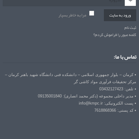
مرا به خاطر بسپار
ورود به سایت
ثبت نام
کلمه عبور را فراموش کردم؟
تماس با ما:
• کرمان – بلوار جمهوری اسلامی – دانشکده فنی دانشگاه شهید باهنر کرمان –
مرکز تحقیقات فرآوری مواد کاشی گر
• تلفن: 03432127423
• مدیر داخلی مجموعه (دکتر محمد انصاری): 09135001840
• پست الکترونیکی: info@kmpc.ir
• کد پستی: 7618868366