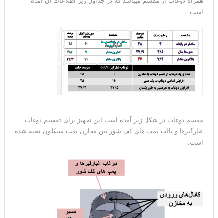
همراه دوغاب از مقسم میباشد که در جداول زیر اطلاعات آن امده
است:
مقسم دوغاب در شکل زیر آمده است این تجهیز برای تقسیم دوغاب
غبارگیرها و پالپ پمپ های کف شور بین مخازن پمپ سیکلون تعبیه شده
است.