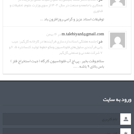
همکاری با جامعه و صنعت در سال ۱۴۰۴ از سوی وزارت علوم، تحقیقات و
فناوری
توفیقات استاد عزیز و گرامی روزافزون باد ...
m.talebiyazd@gmail.com
در ۱۶ بهمن
در:
جلسه هفتگی استانداردسازی فرآیندها در کارخانه گل‌گهر: عیب
یابی فرآیندی سلول‌های فلوتاسیون ومکو خطوط تولید کنسانتره ۵، ۶ و
۷ شرکت معدنی و صنعتی گل‌گهر
سلام وقت بخیر . پی اچ آب فلوتاسیون کارگاه ( جهت استخراج فلز )
باس بالای ۹ باشه . ...
ورود به سایت