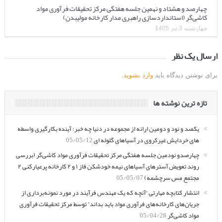
چهارصد و هشتاد و نهمین جلسه هفتگی مرکز تحقیقات فرآوری مواد
کاشی‌گر (استانداردسازی راهبری مدار کارخانه مولیبدن)
چهارشنبه 3 تیر 1405
ارسال یک نظر
برای نوشتن دیدگاه باید
وارد بشوید
.
تازه ترین نوشته ها
یکصد و نود و دومین ارائه از مجموعه در دنیا چه خبر: آینده بکارگیری واسطه
های خردایش غیرکروی در آسیاهای گلوله ای
05/05/12
چهارصدو نودمین جلسه هفتگی مرکز تحقیقات فرآوری مواد کاشی‌گر (بررسی
روند تعویض آسترهای آسیاهای نیمه خودشکن فاز ۱ و ۲ کارخانه پرعیارکنی ۲
مجتمع مس سرچشمه)
05/05/07
انتشار کتابچه مهارتی “آنچه که یک مهندس فرآیند در مورد نمونه‌برداری از
جریان‌های کارخانه‌های فرآوری مواد باید بداند” توسط مرکز تحقیقات فرآوری
مواد کاشی‌گر
05/04/28