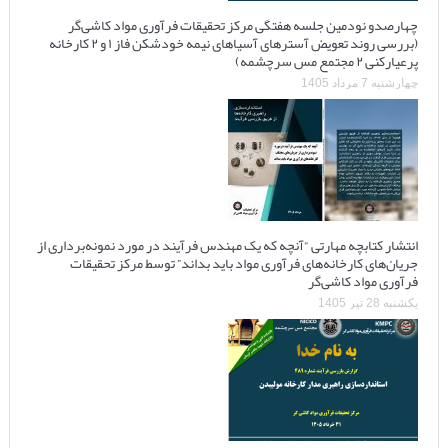
چهارصدو نودمین جلسه هفتگی مرکز تحقیقات فرآوری مواد کاشی‌گر
(بررسی روند تعویض آسترهای آسیاهای نیمه خودشکن فاز ۱ و ۲ کارخانه
پرعیارکنی ۲ مجتمع مس سرچشمه)
چهارشنبه 7 مرداد 1405
انتشار کتابچه مهارتی “آنچه که یک مهندس فرآیند در مورد نمونه‌برداری از
جریان‌های کارخانه‌های فرآوری مواد باید بداند” توسط مرکز تحقیقات
فرآوری مواد کاشی‌گر
یکشنبه 28 تیر 1405