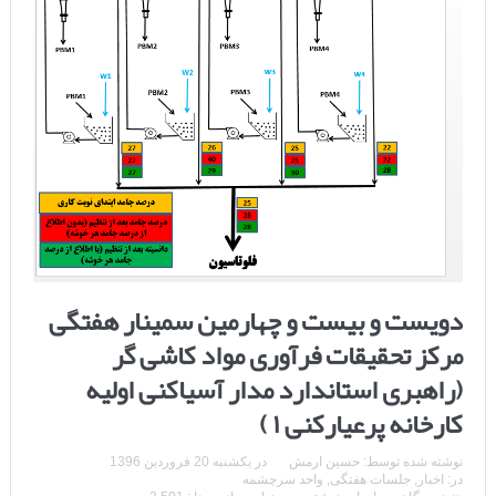
دویست و بیست و چهارمین سمینار هفتگی
مرکز تحقیقات فرآوری مواد کاشی گر
(راهبری استاندارد مدار آسیاکنی اولیه
کارخانه پرعیارکنی ۱ )
نوشته شده توسط:
حسین ارمش
در
یکشنبه 20 فروردین 1396
در:
اخبار
,
جلسات هفتگی
,
واحد سرچشمه