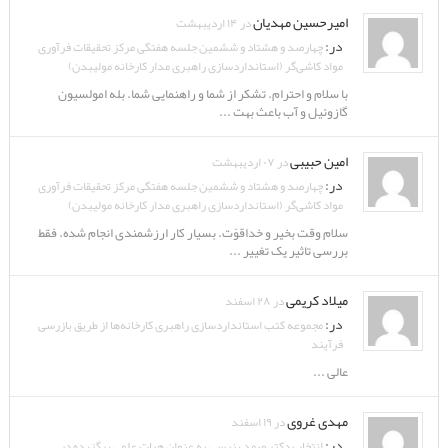
امیرحسین مهدیان
در ۱۴ اردیبهشت
در:
چهارصد و هشتاد و ششمین جلسه هفتگی مرکز تحقیقات فرآوری
مواد کاشی‌گر (استانداردسازی راهبری مدار کارخانه مولیبدن)
با سلام و احترام. تشکر از شما و راهنمایی شما. بله امولسیون
گازوئیل و آب باعث بهت ...
امین حبیبی
در ۰۷ اردیبهشت
در:
چهارصد و هشتاد و ششمین جلسه هفتگی مرکز تحقیقات فرآوری
مواد کاشی‌گر (استانداردسازی راهبری مدار کارخانه مولیبدن)
سلام وقت بخیر و خداقوّت. بسیار کار ارزشمندی انجام شده. فقط
بررسی تاثیر یک تغییر ...
میلاد کریمی
در ۲۸ اسفند
در:
مجموعه کتب استانداردسازی راهبری کارخانه‌ها از طریق بازرسی
فرآیند
عالی ...
مهدی غروی
در ۱۹ اسفند
در:
انتخاب دکتر صمد بنیسی به عنوان هیات علمی برگزیده در