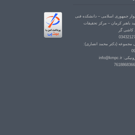
لوار جمهوری اسلامی – دانشکده فنی
د باهنر کرمان – مرکز تحقیقات
 کاشی گر
ی مجموعه (دکتر محمد انصاری):
0
info@kmpc.i