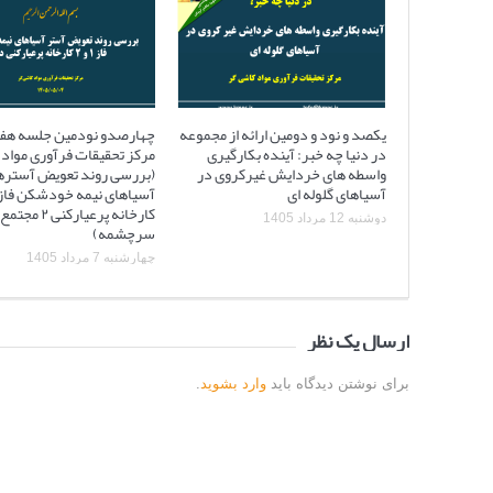
یکصد و نود و دومین ارائه از مجموعه
چهارصدو نودمین جلسه هف
در دنیا چه خبر: آینده بکارگیری
مرکز تحقیقات فرآوری مواد 
واسطه های خردایش غیرکروی در
(بررسی روند تعویض آستره
آسیاهای گلوله ای
کارخانه پرعیارکنی
دوشنبه 12 مرداد 1405
سرچشمه)
چهارشنبه 7 مرداد 1405
ارسال یک نظر
برای نوشتن دیدگاه باید
وارد بشوید
.