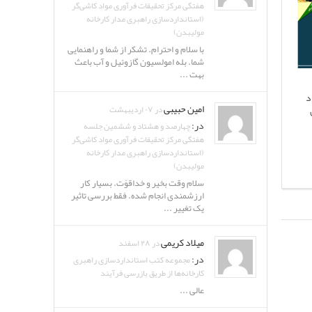
هفتگی مرکز تحقیقات فرآوری مواد کاشی‌گر
(استانداردسازی راهبری مدار کارخانه
مولیبدن)
با سلام و احترام. تشکر از شما و راهنمایی
شما. بله امولسیون گازوئیل و آب باعث
بهت ...
د
امین حبیبی
در ۰۷ اردیبهشت
در:
چهارصد و هشتاد و ششمین جلسه
هفتگی مرکز تحقیقات فرآوری مواد کاشی‌گر
(استانداردسازی راهبری مدار کارخانه
مولیبدن)
سلام وقت بخیر و خداقوّت. بسیار کار
ارزشمندی انجام شده. فقط بررسی تاثیر
یک تغییر ...
میلاد کریمی
در ۲۸ اسفند
در:
مجموعه کتب استانداردسازی راهبری
کارخانه‌ها از طریق بازرسی فرآیند
عالی ...