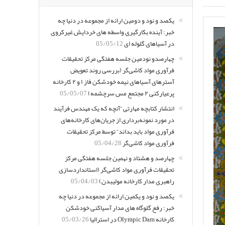
یکصد و نود و دومین ارائه از مجموعه در دنیا چه
خبر: آینده بکارگیری واسطه های خردایش غیرکروی
در آسیاهای گلوله ای
05/05/12
چهارصدو نودمین جلسه هفتگی مرکز تحقیقات
فرآوری مواد کاشی‌گر (بررسی روند تعویض
آسترهای آسیاهای نیمه خودشکن فاز ۱ و ۲ کارخانه
پرعیارکنی ۲ مجتمع مس سرچشمه)
05/05/07
انتشار کتابچه مهارتی “آنچه که یک مهندس فرآیند
در مورد نمونه‌برداری از جریان‌های کارخانه‌های
فرآوری مواد باید بداند” توسط مرکز تحقیقات
فرآوری مواد کاشی‌گر
05/04/28
چهارصد و هشتاد و نهمین جلسه هفتگی مرکز
تحقیقات فرآوری مواد کاشی‌گر (استانداردسازی
راهبری مدار کارخانه مولیبدن)
05/04/03
یکصد و نود و یکمین ارائه از مجموعه در دنیا چه
خبر: رفع گلوگاه های مدار آسیاکنی خودشکن
کارخانه Olympic Dam در استرالیا
05/03/26