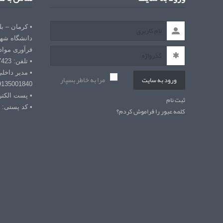
• کرمان – ب
دانشگاه شهی
فرآوری مواد
• تلفن: 03432127423
• مدیر داخل
مرا به خاطر بسپار
ورود به سایت
9135001840
• پست الکترونیکی: r
ثبت نام
• کد پستی: 7618868366
کلمه عبور را فراموش کردم؟