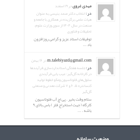
مهدی غروی
در ۱۹ اسفند
در:
انتخاب دکتر صمد بنیسی به عنوان
هیات علمی برگزیده در همکاری با جامعه و
صنعت در سال ۱۴۰۴ از سوی وزارت علوم،
تحقیقات و فناوری
توفیقات استاد عزیز و گرامی روزافزون
باد ...
m.talebiyazd@gmail.com
در ۱۶ بهمن
در:
جلسه هفتگی استانداردسازی فرآیندها
در کارخانه گل‌گهر: عیب یابی فرآیندی
سلول‌های فلوتاسیون ومکو خطوط تولید
کنسانتره ۵، ۶ و ۷ شرکت معدنی و صنعتی
گل‌گهر
سلام وقت بخیر . پی اچ آب فلوتاسیون
کارگاه ( جهت استخراج فلز ) باس بالای ۹
باشه . ...
وضعیت سامانه