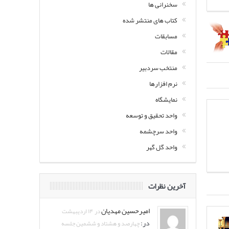
سخنرانی ها
کتاب های منتشر شده
مسابقات
مقالات
منتخب سردبیر
نرم افزارها
نمایشگاه
واحد تحقیق و توسعه
واحد سرچشمه
واحد گل گهر
آخرین نظرات
امیرحسین مهدیان
در ۱۴ اردیبهشت
در:
چهارصد و هشتاد و ششمین جلسه