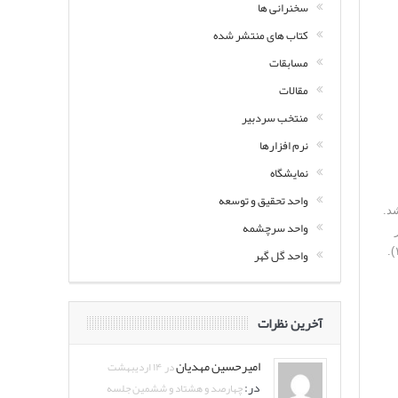
سخنرانی ها
کتاب های منتشر شده
مسابقات
مقالات
منتخب سردبیر
نرم افزارها
نمایشگاه
واحد تحقیق و توسعه
د.
واحد سرچشمه
واحد گل گهر
آخرین نظرات
امیرحسین مهدیان
در ۱۴ اردیبهشت
در:
چهارصد و هشتاد و ششمین جلسه