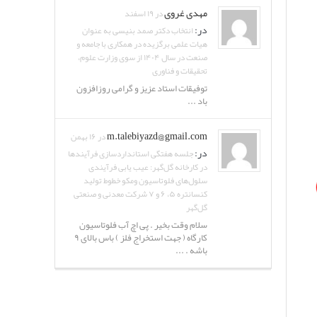
مهدی غروی
در ۱۹ اسفند
در:
انتخاب دکتر صمد بنیسی به عنوان
هیات علمی برگزیده در همکاری با جامعه و
صنعت در سال ۱۴۰۴ از سوی وزارت علوم،
تحقیقات و فناوری
توفیقات استاد عزیز و گرامی روزافزون
باد ...
m.talebiyazd@gmail.com
در ۱۶ بهمن
در:
جلسه هفتگی استانداردسازی فرآیندها
در کارخانه گل‌گهر: عیب یابی فرآیندی
سلول‌های فلوتاسیون ومکو خطوط تولید
کنسانتره ۵، ۶ و ۷ شرکت معدنی و صنعتی
گل‌گهر
سلام وقت بخیر . پی اچ آب فلوتاسیون
کارگاه ( جهت استخراج فلز ) باس بالای ۹
باشه . ...