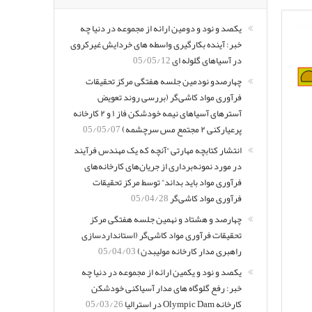
یکصد و نود و دومین ارائه از مجموعه در دنیا چه
خبر: آینده بکارگیری واسطه های خردایش غیرکروی
در آسیاهای گلوله ای
05/05/12
چهارصدو نودمین جلسه هفتگی مرکز تحقیقات
فرآوری مواد کاشی‌گر (بررسی روند تعویض
آسترهای آسیاهای نیمه خودشکن فاز ۱ و ۲ کارخانه
پرعیارکنی ۲ مجتمع مس سرچشمه)
05/05/07
انتشار کتابچه مهارتی “آنچه که یک مهندس فرآیند
در مورد نمونه‌برداری از جریان‌های کارخانه‌های
فرآوری مواد باید بداند” توسط مرکز تحقیقات
فرآوری مواد کاشی‌گر
05/04/28
چهارصد و هشتاد و نهمین جلسه هفتگی مرکز
تحقیقات فرآوری مواد کاشی‌گر (استانداردسازی
راهبری مدار کارخانه مولیبدن)
05/04/03
یکصد و نود و یکمین ارائه از مجموعه در دنیا چه
خبر: رفع گلوگاه های مدار آسیاکنی خودشکن
کارخانه Olympic Dam در استرالیا
05/03/26