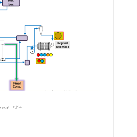
شکل۲ – توزیع مواد شیمیایی بر اساس طراحی و حال حاضر