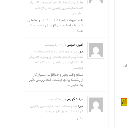
هفتگی مرکز تحقیقات فرآوری مواد کاشی‌گر
(استانداردسازی راهبری مدار کارخانه
مولیبدن)
با سلام و احترام. تشکر از شما و راهنمایی
شما. بله امولسیون گازوئیل و آب باعث
بهت ...
امین حبیبی
در ۰۷ اردیبهشت
در:
چهارصد و هشتاد و ششمین جلسه
هفتگی مرکز تحقیقات فرآوری مواد کاشی‌گر
(استانداردسازی راهبری مدار کارخانه
ای
مولیبدن)
سلام وقت بخیر و خداقوّت. بسیار کار
ارزشمندی انجام شده. فقط بررسی تاثیر
یک تغییر ...
میلاد کریمی
در ۲۸ اسفند
در:
مجموعه کتب استانداردسازی راهبری
کارخانه‌ها از طریق بازرسی فرآیند
عالی ...