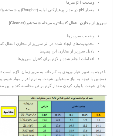
وضعیت pH مترها
مقدار pH در مدار پرعیارکنی اولیه (Rougher) و شستشو(Cleaner)
سرریز از مخازن انتقال کنسانتره مرحله شستشو (Cleaner)
وضعیت سرریز‌ها
محدودیت‌های ایجاد شده در اثر سرریز از مخازن انتقال کنسانتره 
دلایل سرریز از مخازن این پمپ‌ها
اقدامات انجام شده و لازم برای کنترل سرریزها
با توجه به تغییر عیار ورودی به کارخانه به مرور زمان، لازم 
همچنبن با توجه به نیاز مسئولین شیفت به نرم افزار مواد شیمیا
ابتدای شیفت با وارد کردن مقدار گرم بر تن محاسبه کند و این مقدار را که بر حسب سی س