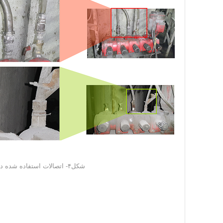
شکل۴- اتصالات استفاده شده در مسیرهای مواد شیمیایی (قرمز نادرست، سبز صحیح)