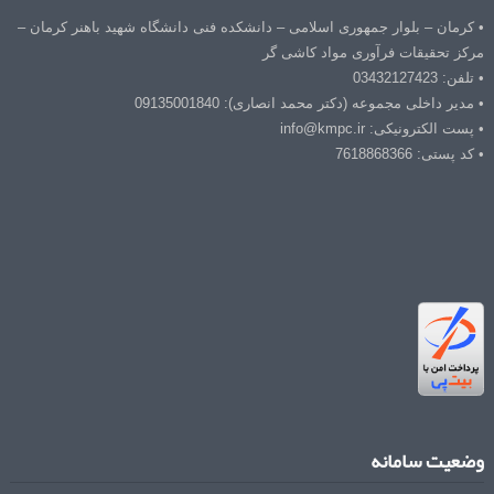
• کرمان – بلوار جمهوری اسلامی – دانشکده فنی دانشگاه شهید باهنر کرمان –
مرکز تحقیقات فرآوری مواد کاشی گر
• تلفن: 03432127423
• مدیر داخلی مجموعه (دکتر محمد انصاری): 09135001840
• پست الکترونیکی: info@kmpc.ir
• کد پستی: 7618868366
وضعیت سامانه