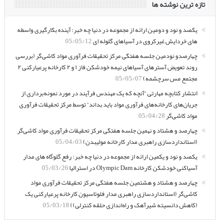
تازه ترین نوشته ها
یکصد و نود و دومین ارائه از مجموعه در دنیا چه خبر: آینده بکارگیری واسطه
های خردایش غیرکروی در آسیاهای گلوله ای
05/05/12
چهارصدو نودمین جلسه هفتگی مرکز تحقیقات فرآوری مواد کاشی‌گر (بررسی
روند تعویض آسترهای آسیاهای نیمه خودشکن فاز ۱ و ۲ کارخانه پرعیارکنی ۲
مجتمع مس سرچشمه)
05/05/07
انتشار کتابچه مهارتی “آنچه که یک مهندس فرآیند در مورد نمونه‌برداری از
جریان‌های کارخانه‌های فرآوری مواد باید بداند” توسط مرکز تحقیقات فرآوری
مواد کاشی‌گر
05/04/28
چهارصد و هشتاد و نهمین جلسه هفتگی مرکز تحقیقات فرآوری مواد کاشی‌گر
(استانداردسازی راهبری مدار کارخانه مولیبدن)
05/04/03
یکصد و نود و یکمین ارائه از مجموعه در دنیا چه خبر: رفع گلوگاه های مدار
آسیاکنی خودشکن کارخانه Olympic Dam در استرالیا
05/03/26
چهارصد و هشتاد و هشتمین جلسه هفتگی مرکز تحقیقات فرآوری مواد
کاشی‌گر (استانداردسازی راهبری مدار فلوتاسیون کارخانه پرعیارکنی یک
(کاهش دانسیته شیرآهک و راه‌اندازی حلقه کنترلی))
05/03/18