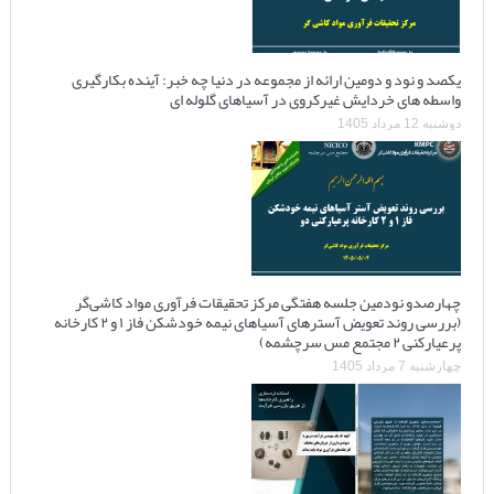
یکصد و نود و دومین ارائه از مجموعه در دنیا چه خبر: آینده بکارگیری
واسطه های خردایش غیرکروی در آسیاهای گلوله ای
دوشنبه 12 مرداد 1405
چهارصدو نودمین جلسه هفتگی مرکز تحقیقات فرآوری مواد کاشی‌گر
(بررسی روند تعویض آسترهای آسیاهای نیمه خودشکن فاز ۱ و ۲ کارخانه
پرعیارکنی ۲ مجتمع مس سرچشمه)
چهارشنبه 7 مرداد 1405