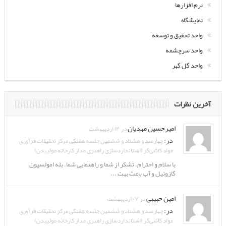
نرم افزارها
نمایشگاه
واحد تحقیق و توسعه
واحد سرچشمه
واحد گل گهر
آخرین نظرات
امیرحسین مهدیان
در ۱۴ اردیبهشت
در:
چهارصد و هشتاد و ششمین جلسه هفتگی مرکز تحقیقات فرآوری
مواد کاشی‌گر (استانداردسازی راهبری مدار کارخانه مولیبدن)
با سلام و احترام. تشکر از شما و راهنمایی شما. بله امولسیون
گازوئیل و آب باعث بهت ...
امین حبیبی
در ۰۷ اردیبهشت
در:
چهارصد و هشتاد و ششمین جلسه هفتگی مرکز تحقیقات فرآوری
مواد کاشی‌گر (استانداردسازی راهبری مدار کارخانه مولیبدن)