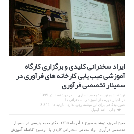
ایراد سخنرانی کلیدی و برگزاری کارگاه
آموزشی عیب یابی کارخانه های فرآوری در
سمینار تخصصی فرآوری
نوشته شده توسط:
محمد انصاری
در
دوشنبه 1 آذر 1395
در:
اخبار
,
دوره های آموزشی
,
سخنرانی ها
هنوز دیدگاهی برای این نوشته وجود ندارد
بازدید ها : 3,842
چاپ
ایمیل
صبح امروز، دوشنبه مورخ ۱ آذرماه ۱۳۹۵، دکتر صمد بنیسی در سمینار
تخصصی فرآوری مواد معدنی سخنرانی کلیدی با موضوع “
فاصله آموزش