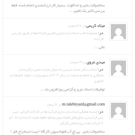
سلام وقت بخیر و خداقوّت. بسیار کار ارزشمندی انجام شده. فقط
بررسی تاثیر یک تغییر ...
میلاد کریمی
در ۲۸ اسفند
در:
مجموعه کتب استانداردسازی راهبری کارخانه‌ها از طریق بازرسی
فرآیند
عالی ...
مهدی غروی
در ۱۹ اسفند
در:
انتخاب دکتر صمد بنیسی به عنوان هیات علمی برگزیده در
همکاری با جامعه و صنعت در سال ۱۴۰۴ از سوی وزارت علوم، تحقیقات و
فناوری
توفیقات استاد عزیز و گرامی روزافزون باد ...
m.talebiyazd@gmail.com
در ۱۶ بهمن
در:
جلسه هفتگی استانداردسازی فرآیندها در کارخانه گل‌گهر: عیب
یابی فرآیندی سلول‌های فلوتاسیون ومکو خطوط تولید کنسانتره ۵، ۶ و
۷ شرکت معدنی و صنعتی گل‌گهر
سلام وقت بخیر . پی اچ آب فلوتاسیون کارگاه ( جهت استخراج فلز )