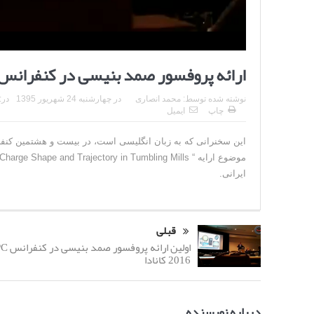
ارائه پروفسور صمد بنیسی در کنفرانس IMPC 2016 کانادا (۲
نوشته شده توسط:
محمد انصاری
در
چهارشنبه 24 شهریور 1395
در:
چاپ
ایمیل
ایرانی.
قبلی
اولین ارائه پر
2016 کانادا
درباره نویسنده