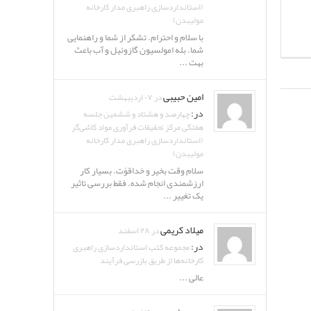
(استانداردسازی راهبری مدار کارخانه
مولیبدن)
با سلام و احترام. تشکر از شما و راهنمایی
شما. بله امولسیون گازوئیل و آب باعث
بهت ...
امین حبیبی
در ۰۷ اردیبهشت
در:
چهارصد و هشتاد و ششمین جلسه
هفتگی مرکز تحقیقات فرآوری مواد کاشی‌گر
(استانداردسازی راهبری مدار کارخانه
مولیبدن)
سلام وقت بخیر و خداقوّت. بسیار کار
ارزشمندی انجام شده. فقط بررسی تاثیر
یک تغییر ...
میلاد کریمی
در ۲۸ اسفند
در:
مجموعه کتب استانداردسازی راهبری
کارخانه‌ها از طریق بازرسی فرآیند
عالی ...