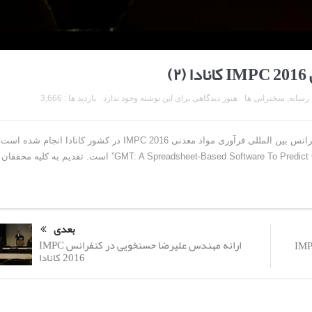
)
رسانه
,
سخنرانی ها
هنوز دیدگاهی برای این نوشته وجود ندارد
بازدید ها : 3,666
این سخنرانی که به زبان انگلیسی است، در بیست و هشتمین کنفرانس بین المللی فرآوری مواد معدنی IMPC 2016 در کشور کانادا انجام شده اس
موضوع ارایه “ GMT: A Spreadsheet-Based Software To Predict Charge Shape and Trajectory in Tumbling Mills” است. تقدیم به کلیه محققان
بعدی
ارائه مهندس علیرضا حسنخویی در کنفرانس IMPC
وفسور صمد بنیسی در کنفرانس IMPC
2016 کانادا