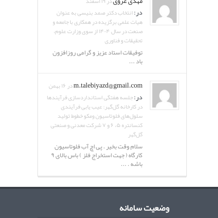
مهدی غروی
در ۱۹ اسفند
در:
انتخاب دکتر صمد بنیسی به عنوان
هیات علمی برگزیده در همکاری با جامعه و
صنعت در سال ۱۴۰۴ از سوی وزارت علوم،
تحقیقات و فناوری
توفیقات استاد عزیز و گرامی روزافزون
باد ...
m.talebiyazd@gmail.com
در ۱۶ بهمن
در:
جلسه هفتگی استانداردسازی فرآیندها
در کارخانه گل‌گهر: عیب یابی فرآیندی
سلول‌های فلوتاسیون ومکو خطوط تولید
کنسانتره ۵، ۶ و ۷ شرکت معدنی و صنعتی
گل‌گهر
سلام وقت بخیر . پی اچ آب فلوتاسیون
کارگاه ( جهت استخراج فلز ) باس بالای ۹
باشه . ...
وضعیت سامانه