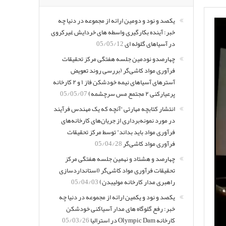
یکصد و نود و دومین ارائه از مجموعه در دنیا چه
خبر: آینده بکارگیری واسطه های خردایش غیرکروی
در آسیاهای گلوله ای
05/05/12
چهارصدو نودمین جلسه هفتگی مرکز تحقیقات
فرآوری مواد کاشی‌گر (بررسی روند تعویض
آسترهای آسیاهای نیمه خودشکن فاز ۱ و ۲ کارخانه
پرعیارکنی ۲ مجتمع مس سرچشمه)
05/05/07
انتشار کتابچه مهارتی “آنچه که یک مهندس فرآیند
در مورد نمونه‌برداری از جریان‌های کارخانه‌های
فرآوری مواد باید بداند” توسط مرکز تحقیقات
فرآوری مواد کاشی‌گر
05/04/28
چهارصد و هشتاد و نهمین جلسه هفتگی مرکز
تحقیقات فرآوری مواد کاشی‌گر (استانداردسازی
راهبری مدار کارخانه مولیبدن)
05/04/03
یکصد و نود و یکمین ارائه از مجموعه در دنیا چه
خبر: رفع گلوگاه های مدار آسیاکنی خودشکن
کارخانه Olympic Dam در استرالیا
05/03/26