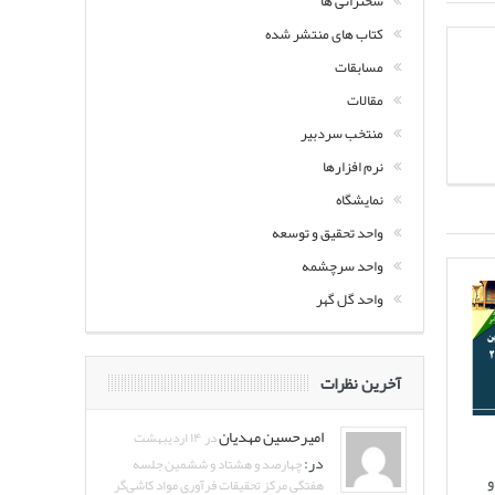
سخنرانی ها
کتاب های منتشر شده
مسابقات
مقالات
منتخب سردبیر
نرم افزارها
نمایشگاه
واحد تحقیق و توسعه
واحد سرچشمه
واحد گل گهر
آخرین نظرات
امیرحسین مهدیان
در ۱۴ اردیبهشت
در:
چهارصد و هشتاد و ششمین جلسه
و
هفتگی مرکز تحقیقات فرآوری مواد کاشی‌گر