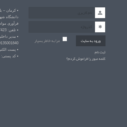
• کرمان – ب
دانشگاه شهی
فرآوری مواد
• تلفن: 03432127423
• مدیر داخل
مرا به خاطر بسپار
ورود به سایت
9135001840
• پست الکترونیکی: r
ثبت نام
• کد پستی: 7618868366
کلمه عبور را فراموش کردم؟