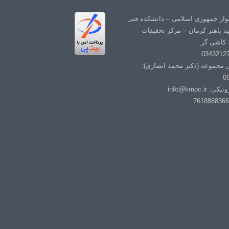
لوار جمهوری اسلامی – دانشکده فنی
د باهنر کرمان – مرکز تحقیقات
 کاشی گر
ی مجموعه (دکتر محمد انصاری):
0
info@kmpc.i