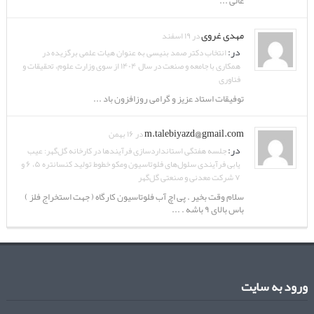
عالی ...
مهدی غروی
در ۱۹ اسفند
در:
انتخاب دکتر صمد بنیسی به عنوان هیات علمی برگزیده در
همکاری با جامعه و صنعت در سال ۱۴۰۴ از سوی وزارت علوم، تحقیقات و
فناوری
توفیقات استاد عزیز و گرامی روزافزون باد ...
m.talebiyazd@gmail.com
در ۱۶ بهمن
در:
جلسه هفتگی استانداردسازی فرآیندها در کارخانه گل‌گهر: عیب
یابی فرآیندی سلول‌های فلوتاسیون ومکو خطوط تولید کنسانتره ۵، ۶ و
۷ شرکت معدنی و صنعتی گل‌گهر
سلام وقت بخیر . پی اچ آب فلوتاسیون کارگاه ( جهت استخراج فلز )
باس بالای ۹ باشه . ...
ورود به سایت