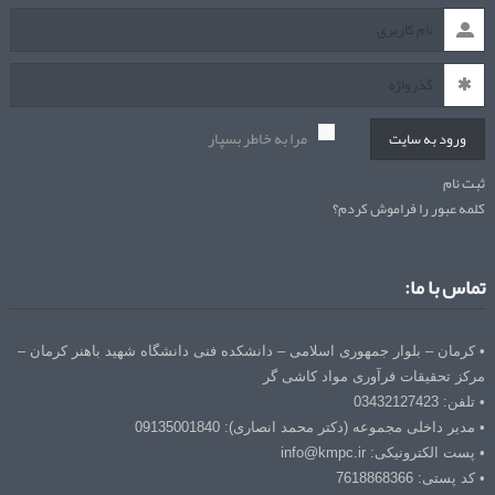
مرا به خاطر بسپار
ورود به سایت
ثبت نام
کلمه عبور را فراموش کردم؟
تماس با ما:
• کرمان – بلوار جمهوری اسلامی – دانشکده فنی دانشگاه شهید باهنر کرمان –
مرکز تحقیقات فرآوری مواد کاشی گر
• تلفن: 03432127423
• مدیر داخلی مجموعه (دکتر محمد انصاری): 09135001840
• پست الکترونیکی: info@kmpc.ir
• کد پستی: 7618868366