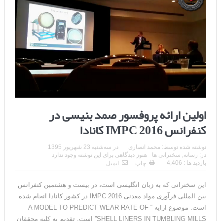
اولین ارائه پروفسور صمد بنیسی در
کنفرانس IMPC 2016 کانادا
نوشته شده توسط:
محمد انصاری
در
سه‌شنبه 23 شهریور 1395
در:
رسانه
,
سخنرانی ها
هنوز دیدگاهی برای این نوشته وجود ندارد
بازدید ها : 4,406
چاپ
ایمیل
این سخنرانی که به زبان انگلیسی است، در بیست و هشتمین کنفرانس
بین المللی فرآوری مواد معدنی IMPC 2016 در کشور کانادا انجام شده
است. موضوع ارایه “ A MODEL TO PREDICT WEAR RATE OF
SHELL LINERS IN TUMBLING MILLS” است. تقدیم به کلیه محققان