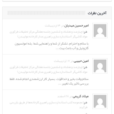
آخرین نظرات
امیرحسین مهدیان
در ۱۴ اردیبهشت
در:
چهارصد و هشتاد و ششمین جلسه هفتگی مرکز تحقیقات فرآوری
مواد کاشی‌گر (استانداردسازی راهبری مدار کارخانه مولیبدن)
با سلام و احترام. تشکر از شما و راهنمایی شما. بله امولسیون
گازوئیل و آب باعث بهت ...
امین حبیبی
در ۰۷ اردیبهشت
در:
چهارصد و هشتاد و ششمین جلسه هفتگی مرکز تحقیقات فرآوری
مواد کاشی‌گر (استانداردسازی راهبری مدار کارخانه مولیبدن)
سلام وقت بخیر و خداقوّت. بسیار کار ارزشمندی انجام شده. فقط
بررسی تاثیر یک تغییر ...
میلاد کریمی
در ۲۸ اسفند
در:
مجموعه کتب استانداردسازی راهبری کارخانه‌ها از طریق بازرسی
فرآیند