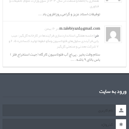
همکاری با جامعه و صنعت در سال ۱۴۰۴ از سوی وزارت علوم، تحقیقات و
فناوری
توفیقات استاد عزیز و گرامی روزافزون باد ...
m.talebiyazd@gmail.com
در ۱۶ بهمن
در:
جلسه هفتگی استانداردسازی فرآیندها در کارخانه گل‌گهر: عیب
یابی فرآیندی سلول‌های فلوتاسیون ومکو خطوط تولید کنسانتره ۵، ۶ و
۷ شرکت معدنی و صنعتی گل‌گهر
سلام وقت بخیر . پی اچ آب فلوتاسیون کارگاه ( جهت استخراج فلز )
باس بالای ۹ باشه . ...
ورود به سایت