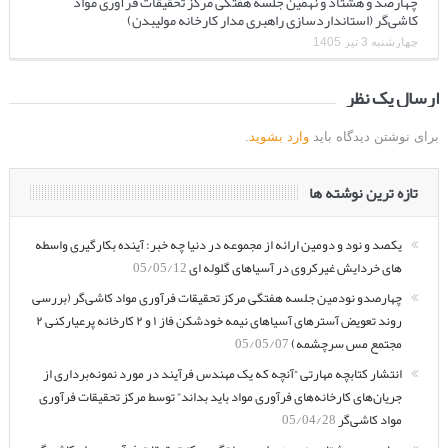
چهارصد و هشتاد و نهمین جلسه هفتگی مرکز تحقیقات فرآوری مواد
کاشی‌گر (استانداردسازی راهبری مدار کارخانه مولیبدن)
چهارشنبه 3 تیر 1405
ارسال یک نظر
برای نوشتن دیدگاه باید
وارد بشوید
.
تازه ترین نوشته ها
یکصد و نود و دومین ارائه از مجموعه در دنیا چه خبر: آینده بکارگیری واسطه
های خردایش غیرکروی در آسیاهای گلوله ای
05/05/12
چهارصدو نودمین جلسه هفتگی مرکز تحقیقات فرآوری مواد کاشی‌گر (بررسی
روند تعویض آسترهای آسیاهای نیمه خودشکن فاز ۱ و ۲ کارخانه پرعیارکنی ۲
مجتمع مس سرچشمه)
05/05/07
انتشار کتابچه مهارتی “آنچه که یک مهندس فرآیند در مورد نمونه‌برداری از
جریان‌های کارخانه‌های فرآوری مواد باید بداند” توسط مرکز تحقیقات فرآوری
مواد کاشی‌گر
05/04/28