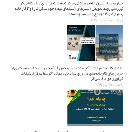
چهارصدو نودمین جلسه هفتگی مرکز تحقیقات فرآوری مواد کاشی‌گر
(بررسی روند تعویض آسترهای آسیاهای نیمه خودشکن فاز ۱ و ۲ کارخانه
پرعیارکنی ۲ مجتمع مس سرچشمه)
چهارشنبه 7 مرداد 1405
انتشار کتابچه مهارتی “آنچه که یک مهندس فرآیند در مورد نمونه‌برداری از
جریان‌های کارخانه‌های فرآوری مواد باید بداند” توسط مرکز تحقیقات
فرآوری مواد کاشی‌گر
یکشنبه 28 تیر 1405