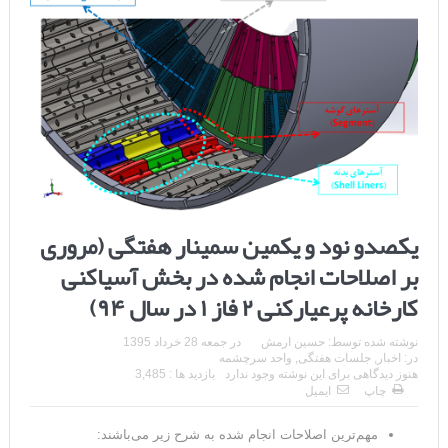
یکصدو نود و یکمین سمینار هفتگی (مروری
بر اصلاحات انجام شده در بخش آسیاکنی
کارخانه پرعیارکنی ۲ فاز ۱ در سال ۹۴)
نوشته شده توسط:
حسین ارمش
در
جمعه 28 خرداد 1395
در:
اخبار
,
جلسات هفتگی
,
واحد سرچشمه
هنوز دیدگاهی برای این نوشته وجود ندارد
بازدید ها : 3,485
چاپ
ایمیل
مهم‌ترین اصلاحات انجام شده به شرح زیر می‌باشند: