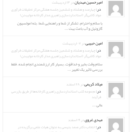
امیرحسین مهدیان
در ۱۴ اردیبهشت
در:
چهارصد و هشتاد و ششمین جلسه هفتگی مرکز تحقیقات فرآوری
مواد کاشی‌گر (استانداردسازی راهبری مدار کارخانه مولیبدن)
با سلام و احترام. تشکر از شما و راهنمایی شما. بله امولسیون
گازوئیل و آب باعث بهت ...
امین حبیبی
در ۰۷ اردیبهشت
در:
چهارصد و هشتاد و ششمین جلسه هفتگی مرکز تحقیقات فرآوری
مواد کاشی‌گر (استانداردسازی راهبری مدار کارخانه مولیبدن)
سلام وقت بخیر و خداقوّت. بسیار کار ارزشمندی انجام شده. فقط
بررسی تاثیر یک تغییر ...
میلاد کریمی
در ۲۸ اسفند
در:
مجموعه کتب استانداردسازی راهبری کارخانه‌ها از طریق بازرسی
فرآیند
عالی ...
مهدی غروی
در ۱۹ اسفند
در:
انتخاب دکتر صمد بنیسی به عنوان هیات علمی برگزیده در