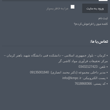
مرا به خاطر بسپار
ورود به سایت
ثبت نام
کلمه عبور را فراموش کردم؟
تماس با ما:
• کرمان – بلوار جمهوری اسلامی – دانشکده فنی دانشگاه شهید باهنر کرمان –
مرکز تحقیقات فرآوری مواد کاشی گر
• تلفن: 03432127423
• مدیر داخلی مجموعه (دکتر محمد انصاری): 09135001840
• پست الکترونیکی: info@kmpc.ir
• کد پستی: 7618868366