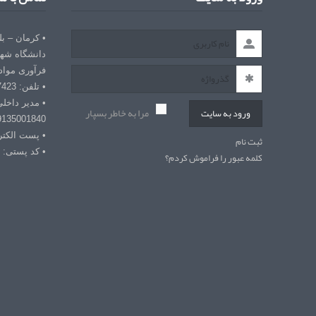
• کرمان – ب
دانشگاه شهی
فرآوری مواد
• تلفن: 03432127423
• مدیر داخل
مرا به خاطر بسپار
ورود به سایت
9135001840
• پست الکترونیکی: r
ثبت نام
• کد پستی: 7618868366
کلمه عبور را فراموش کردم؟