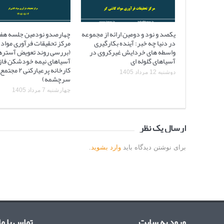
یکصد و نود و دومین ارائه از مجموعه
چهارصدو نودمین جلسه هف
در دنیا چه خبر: آینده بکارگیری
مرکز تحقیقات فرآوری مواد 
واسطه های خردایش غیرکروی در
(بررسی روند تعویض آستره
آسیاهای گلوله ای
کارخانه پرعیارکنی
دوشنبه 12 مرداد 1405
سرچشمه)
چهارشنبه 7 مرداد 1405
ارسال یک نظر
برای نوشتن دیدگاه باید
وارد بشوید
.
ورود به سایت
تماس با ما