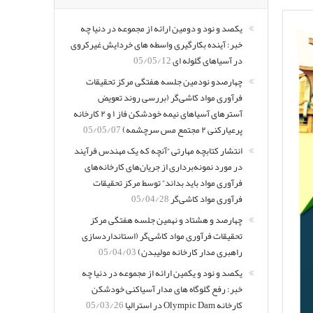
یکصد و نود و دومین ارائه از مجموعه در دنیا چه
خبر: آینده بکارگیری واسطه های خردایش غیرکروی
در آسیاهای گلوله ای
05/05/12
چهارصدو نودمین جلسه هفتگی مرکز تحقیقات
فرآوری مواد کاشی‌گر (بررسی روند تعویض
آسترهای آسیاهای نیمه خودشکن فاز ۱ و ۲ کارخانه
پرعیارکنی ۲ مجتمع مس سرچشمه)
05/05/07
انتشار کتابچه مهارتی “آنچه که یک مهندس فرآیند
در مورد نمونه‌برداری از جریان‌های کارخانه‌های
فرآوری مواد باید بداند” توسط مرکز تحقیقات
فرآوری مواد کاشی‌گر
05/04/28
چهارصد و هشتاد و نهمین جلسه هفتگی مرکز
تحقیقات فرآوری مواد کاشی‌گر (استانداردسازی
راهبری مدار کارخانه مولیبدن)
05/04/03
یکصد و نود و یکمین ارائه از مجموعه در دنیا چه
خبر: رفع گلوگاه های مدار آسیاکنی خودشکن
کارخانه Olympic Dam در استرالیا
05/03/26