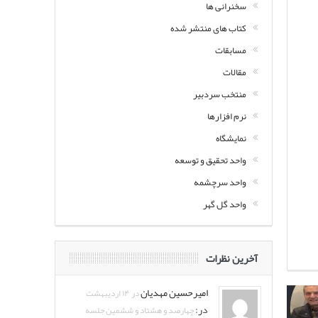
سخنرانی ها
کتاب های منتشر شده
مسابقات
مقالات
منتخب سردبیر
نرم افزارها
نمایشگاه
واحد تحقیق و توسعه
واحد سرچشمه
واحد گل گهر
آخرین نظرات
امیرحسین مهدیان
در ۱۴ اردیبهشت
در:
چهارصد و هشتاد و ششمین جلسه