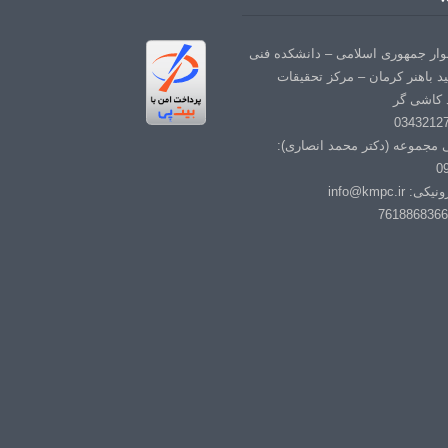
لوار جمهوری اسلامی – دانشکده فنی
د باهنر کرمان – مرکز تحقیقات
 کاشی گر
ی مجموعه (دکتر محمد انصاری):
0
info@kmpc.i