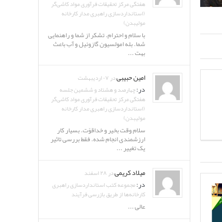
هفتگی مرکز تحقیقات فرآوری مواد کاشی‌گر
(استانداردسازی راهبری مدار کارخانه
مولیبدن)
با سلام و احترام. تشکر از شما و راهنمایی
شما. بله امولسیون گازوئیل و آب باعث
بهت ...
امین حبیبی
در ۰۷ اردیبهشت
در:
چهارصد و هشتاد و ششمین جلسه
هفتگی مرکز تحقیقات فرآوری مواد کاشی‌گر
(استانداردسازی راهبری مدار کارخانه
مولیبدن)
سلام وقت بخیر و خداقوّت. بسیار کار
ارزشمندی انجام شده. فقط بررسی تاثیر
یک تغییر ...
میلاد کریمی
در ۲۸ اسفند
در:
مجموعه کتب استانداردسازی راهبری
کارخانه‌ها از طریق بازرسی فرآیند
عالی ...