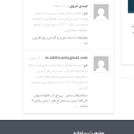
مهدی غروی
در ۱۹ اسفند
در:
انتخاب دکتر صمد بنیسی به عنوان
هیات علمی برگزیده در همکاری با جامعه و
صنعت در سال ۱۴۰۴ از سوی وزارت علوم،
د
تحقیقات و فناوری
توفیقات استاد عزیز و گرامی روزافزون
باد ...
m.talebiyazd@gmail.com
در ۱۶ بهمن
در:
جلسه هفتگی استانداردسازی فرآیندها
در کارخانه گل‌گهر: عیب یابی فرآیندی
سلول‌های فلوتاسیون ومکو خطوط تولید
کنسانتره ۵، ۶ و ۷ شرکت معدنی و صنعتی
گل‌گهر
سلام وقت بخیر . پی اچ آب فلوتاسیون
کارگاه ( جهت استخراج فلز ) باس بالای ۹
باشه . ...
وضعیت سامانه