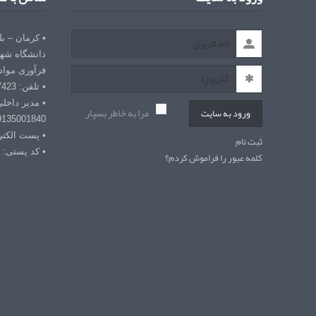
• کرمان – ب
دانشگاه شهی
فرآوری مواد
• تلفن: 03432127423
• مدیر داخل
مرا به خاطر بسپار
ورود به سایت
9135001840
• پست الکترونیکی: r
ثبت نام
• کد پستی: 7618868366
کلمه عبور را فراموش کردم؟