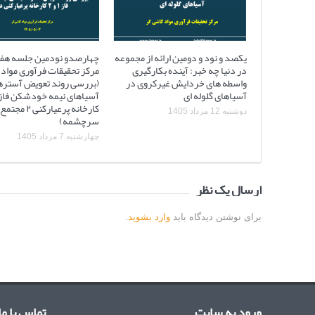
یکصد و نود و دومین ارائه از مجموعه
چهارصدو نودمین جلسه هف
در دنیا چه خبر: آینده بکارگیری
مرکز تحقیقات فرآوری مواد 
واسطه های خردایش غیرکروی در
(بررسی روند تعویض آستره
آسیاهای گلوله ای
کارخانه پرعیارکنی
دوشنبه 12 مرداد 1405
سرچشمه)
چهارشنبه 7 مرداد 1405
ارسال یک نظر
برای نوشتن دیدگاه باید
وارد بشوید
.
ورود به سایت
تماس با ما