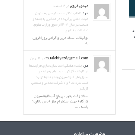
مهدی غروی
در ۱۹ اسفند
در:
انتخاب دکتر صمد بنیسی به عنوان
هیات علمی برگزیده در همکاری با جامعه و
صنعت در سال ۱۴۰۴ از سوی وزارت علوم،
د
تحقیقات و فناوری
توفیقات استاد عزیز و گرامی روزافزون
باد ...
m.talebiyazd@gmail.com
در ۱۶ بهمن
در:
جلسه هفتگی استانداردسازی فرآیندها
در کارخانه گل‌گهر: عیب یابی فرآیندی
سلول‌های فلوتاسیون ومکو خطوط تولید
کنسانتره ۵، ۶ و ۷ شرکت معدنی و صنعتی
گل‌گهر
سلام وقت بخیر . پی اچ آب فلوتاسیون
کارگاه ( جهت استخراج فلز ) باس بالای ۹
باشه . ...
وضعیت سامانه