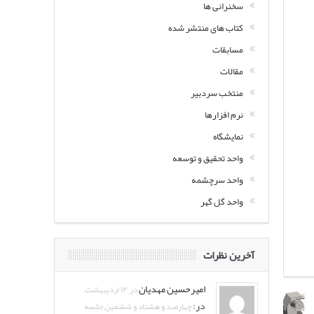
سخنرانی ها
کتاب های منتشر شده
مسابقات
مقالات
منتخب سردبیر
نرم افزارها
نمایشگاه
واحد تحقیق و توسعه
واحد سرچشمه
واحد گل گهر
آخرین نظرات
امیرحسین مهدیان
در ۱۴ اردیبهشت
در:
چهارصد و هشتاد و ششمین جلسه