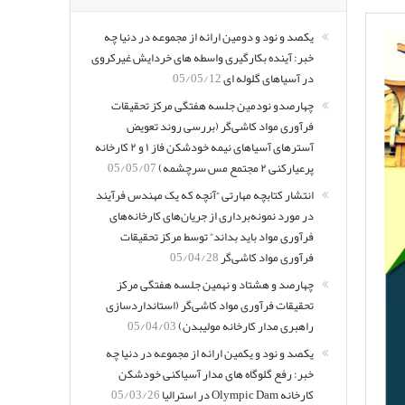
یکصد و نود و دومین ارائه از مجموعه در دنیا چه
خبر: آینده بکارگیری واسطه های خردایش غیرکروی
در آسیاهای گلوله ای
05/05/12
چهارصدو نودمین جلسه هفتگی مرکز تحقیقات
فرآوری مواد کاشی‌گر (بررسی روند تعویض
آسترهای آسیاهای نیمه خودشکن فاز ۱ و ۲ کارخانه
پرعیارکنی ۲ مجتمع مس سرچشمه)
05/05/07
انتشار کتابچه مهارتی “آنچه که یک مهندس فرآیند
در مورد نمونه‌برداری از جریان‌های کارخانه‌های
فرآوری مواد باید بداند” توسط مرکز تحقیقات
فرآوری مواد کاشی‌گر
05/04/28
چهارصد و هشتاد و نهمین جلسه هفتگی مرکز
تحقیقات فرآوری مواد کاشی‌گر (استانداردسازی
راهبری مدار کارخانه مولیبدن)
05/04/03
یکصد و نود و یکمین ارائه از مجموعه در دنیا چه
خبر: رفع گلوگاه های مدار آسیاکنی خودشکن
کارخانه Olympic Dam در استرالیا
05/03/26