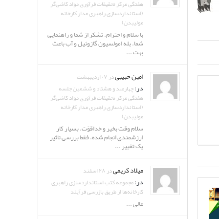
هفتگی مرکز تحقیقات فرآوری مواد کاشی‌گر
(استانداردسازی راهبری مدار کارخانه
مولیبدن)
با سلام و احترام. تشکر از شما و راهنمایی
شما. بله امولسیون گازوئیل و آب باعث
بهت ...
امین حبیبی
در ۰۷ اردیبهشت
در:
چهارصد و هشتاد و ششمین جلسه
هفتگی مرکز تحقیقات فرآوری مواد کاشی‌گر
(استانداردسازی راهبری مدار کارخانه
مولیبدن)
سلام وقت بخیر و خداقوّت. بسیار کار
ارزشمندی انجام شده. فقط بررسی تاثیر
یک تغییر ...
میلاد کریمی
در ۲۸ اسفند
در:
مجموعه کتب استانداردسازی راهبری
کارخانه‌ها از طریق بازرسی فرآیند
عالی ...