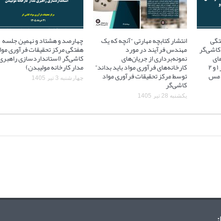
تگی
انتشار کتابچه مهارتی “آنچه که یک
چهارصد و هشتاد و نهمین جلسه
کاشی‌گر
مهندس فرآیند در مورد
هفتگی مرکز تحقیقات فرآوری موا
ای
نمونه‌برداری از جریان‌های
کاشی‌گر (استانداردسازی راهبری
آسیاهای نیمه خودشکن فاز ۱ و ۲
کارخانه‌های فرآوری مواد باید بداند”
مدار کارخانه مولیبدن)
 ۲ مجتمع مس
توسط مرکز تحقیقات فرآوری مواد
چهارشنبه 3 تیر 1405
کاشی‌گر
یکشنبه 28 تیر 1405
: