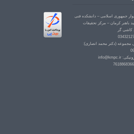
لوار جمهوری اسلامی – دانشکده فنی
د باهنر کرمان – مرکز تحقیقات
 کاشی گر
ی مجموعه (دکتر محمد انصاری):
0
info@kmpc.i