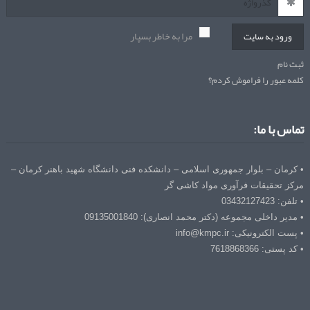
مرا به خاطر بسپار
ورود به سایت
ثبت نام
کلمه عبور را فراموش کردم؟
تماس با ما:
• کرمان – بلوار جمهوری اسلامی – دانشکده فنی دانشگاه شهید باهنر کرمان –
مرکز تحقیقات فرآوری مواد کاشی گر
• تلفن: 03432127423
• مدیر داخلی مجموعه (دکتر محمد انصاری): 09135001840
• پست الکترونیکی: info@kmpc.ir
• کد پستی: 7618868366