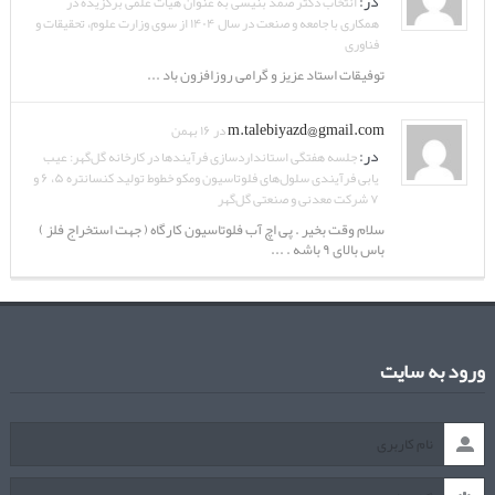
در:
انتخاب دکتر صمد بنیسی به عنوان هیات علمی برگزیده در
همکاری با جامعه و صنعت در سال ۱۴۰۴ از سوی وزارت علوم، تحقیقات و
فناوری
توفیقات استاد عزیز و گرامی روزافزون باد ...
m.talebiyazd@gmail.com
در ۱۶ بهمن
در:
جلسه هفتگی استانداردسازی فرآیندها در کارخانه گل‌گهر: عیب
یابی فرآیندی سلول‌های فلوتاسیون ومکو خطوط تولید کنسانتره ۵، ۶ و
۷ شرکت معدنی و صنعتی گل‌گهر
سلام وقت بخیر . پی اچ آب فلوتاسیون کارگاه ( جهت استخراج فلز )
باس بالای ۹ باشه . ...
ورود به سایت