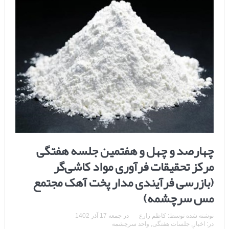
چهارصد و چهل و هفتمین جلسه هفتگی
مرکز تحقیقات فرآوری مواد کاشی‌گر
(بازرسی فرآیندی مدار پخت آهک مجتمع
مس سرچشمه)
نوشته شده توسط:
کاظم زارع
در
جمعه 17 آذر 1402
در:
اخبار
,
جلسات هفتگی
,
واحد سرچشمه