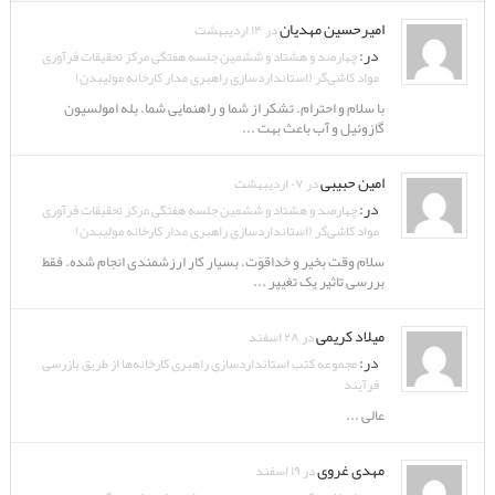
امیرحسین مهدیان
در ۱۴ اردیبهشت
در:
چهارصد و هشتاد و ششمین جلسه هفتگی مرکز تحقیقات فرآوری
مواد کاشی‌گر (استانداردسازی راهبری مدار کارخانه مولیبدن)
با سلام و احترام. تشکر از شما و راهنمایی شما. بله امولسیون
گازوئیل و آب باعث بهت ...
امین حبیبی
در ۰۷ اردیبهشت
در:
چهارصد و هشتاد و ششمین جلسه هفتگی مرکز تحقیقات فرآوری
مواد کاشی‌گر (استانداردسازی راهبری مدار کارخانه مولیبدن)
سلام وقت بخیر و خداقوّت. بسیار کار ارزشمندی انجام شده. فقط
بررسی تاثیر یک تغییر ...
میلاد کریمی
در ۲۸ اسفند
در:
مجموعه کتب استانداردسازی راهبری کارخانه‌ها از طریق بازرسی
فرآیند
عالی ...
مهدی غروی
در ۱۹ اسفند