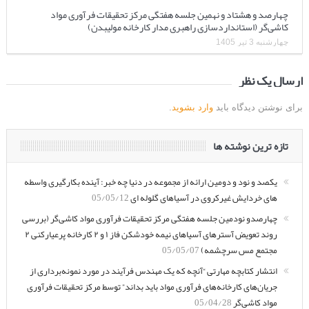
چهارصد و هشتاد و نهمین جلسه هفتگی مرکز تحقیقات فرآوری مواد
کاشی‌گر (استانداردسازی راهبری مدار کارخانه مولیبدن)
چهارشنبه 3 تیر 1405
ارسال یک نظر
برای نوشتن دیدگاه باید
وارد بشوید
.
تازه ترین نوشته ها
یکصد و نود و دومین ارائه از مجموعه در دنیا چه خبر: آینده بکارگیری واسطه
های خردایش غیرکروی در آسیاهای گلوله ای
05/05/12
چهارصدو نودمین جلسه هفتگی مرکز تحقیقات فرآوری مواد کاشی‌گر (بررسی
روند تعویض آسترهای آسیاهای نیمه خودشکن فاز ۱ و ۲ کارخانه پرعیارکنی ۲
مجتمع مس سرچشمه)
05/05/07
انتشار کتابچه مهارتی “آنچه که یک مهندس فرآیند در مورد نمونه‌برداری از
جریان‌های کارخانه‌های فرآوری مواد باید بداند” توسط مرکز تحقیقات فرآوری
مواد کاشی‌گر
05/04/28