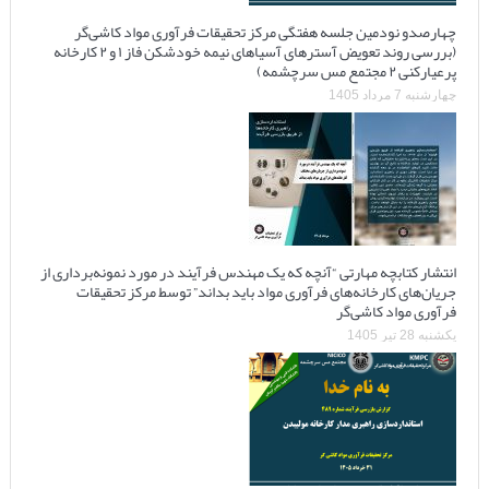
چهارصدو نودمین جلسه هفتگی مرکز تحقیقات فرآوری مواد کاشی‌گر
(بررسی روند تعویض آسترهای آسیاهای نیمه خودشکن فاز ۱ و ۲ کارخانه
پرعیارکنی ۲ مجتمع مس سرچشمه)
چهارشنبه 7 مرداد 1405
انتشار کتابچه مهارتی “آنچه که یک مهندس فرآیند در مورد نمونه‌برداری از
جریان‌های کارخانه‌های فرآوری مواد باید بداند” توسط مرکز تحقیقات
فرآوری مواد کاشی‌گر
یکشنبه 28 تیر 1405