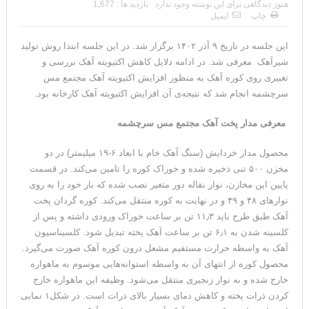
هنوز دیدگاهی برای این نوشته وجود ندارد
بازدید ها : 1,677
چاپ
ایمیل
این جلسه در تاریخ ۹ آذر ۱۴۰۲ برگزار شد. در این جلسه ابتدا روش تولید
شیرآهک معرفی شد. در ادامه دلایل کاهش اکتیویته آهک بررسی و
تغییری روی کوره آهک به منظور افزایش اکتیویته آهک مجتمع مس
سرچشمه انجام شد که نتیجه‌ی آن افزایش اکتیویته آهک کارخانه بود.
معرفی مدار پخت آهک
مجتمع مس سرچشمه
محصول مدار خردایش (سنگ آهک خام با ابعاد ۶-۱۹ میلیمتر) در دو
مخزن ۵۰۰ تنی ذخیره شده و خوراک کوره را تامین می‌کند. در قسمت
پایین این مخازن، نوار نقاله دور متغیر نصب شده که بار خود را به روی
نوارهای ۴۸ و ۴۹ و در نهایت به کوره منتقل می‌کند. کوره گردان پخت
آهک طبق طرح باید ۱۱٫۳ تن بر ساعت خوراک ورودی داشته و پس از
کلسینه شدن به ۶٫۱ تن بر ساعت آهک پخته تبدیل شود. کلسیناسیون
آهک به واسطه حرارت مستقیم مشعل درون کوره آهک صورت می‌گیرد.
محصول کوره از انتهای آن به واسطه استوانه‌هایی موسوم به ماهواره
خارج شده و به نوار زنجیری منتقل می‌شود. وظیفه این ماهواره خارج
کردن ذرات پخته و کاهش دمای بسیار بالای ذرات است. در شکل۱ نمایی