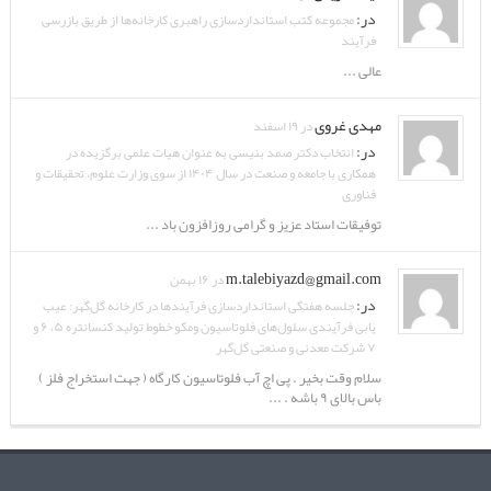
در:
مجموعه کتب استانداردسازی راهبری کارخانه‌ها از طریق بازرسی
فرآیند
عالی ...
مهدی غروی
در ۱۹ اسفند
در:
انتخاب دکتر صمد بنیسی به عنوان هیات علمی برگزیده در
همکاری با جامعه و صنعت در سال ۱۴۰۴ از سوی وزارت علوم، تحقیقات و
فناوری
توفیقات استاد عزیز و گرامی روزافزون باد ...
m.talebiyazd@gmail.com
در ۱۶ بهمن
در:
جلسه هفتگی استانداردسازی فرآیندها در کارخانه گل‌گهر: عیب
یابی فرآیندی سلول‌های فلوتاسیون ومکو خطوط تولید کنسانتره ۵، ۶ و
۷ شرکت معدنی و صنعتی گل‌گهر
سلام وقت بخیر . پی اچ آب فلوتاسیون کارگاه ( جهت استخراج فلز )
باس بالای ۹ باشه . ...