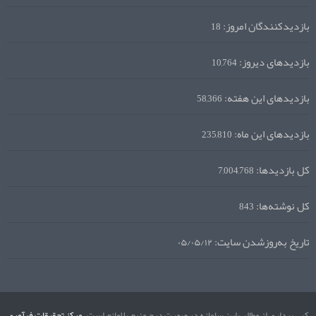
بازدیدکنندگان امروز:
18
بازدیدهای دیروز:
10,764
بازدیدهای این هفته:
58,366
بازدیدهای این ماه:
235,810
کل بازدیدها:
7,004,768
کل نوشته‌ها:
843
تاریخ به‌روزشدن سایت:
۰۵/۰۵/۱۲
کپی برداری از مطالب این سامانه در صورت درج منبع بلامانع است.
مرکز تحقیقات فرآوری