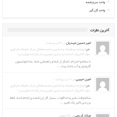
واحد سرچشمه
واحد گل گهر
آخرین نظرات
امیرحسین مهدیان
در ۱۴ اردیبهشت
در:
چهارصد و هشتاد و ششمین جلسه هفتگی مرکز تحقیقات فرآوری
مواد کاشی‌گر (استانداردسازی راهبری مدار کارخانه مولیبدن)
با سلام و احترام. تشکر از شما و راهنمایی شما. بله امولسیون
گازوئیل و آب باعث بهت ...
امین حبیبی
در ۰۷ اردیبهشت
در:
چهارصد و هشتاد و ششمین جلسه هفتگی مرکز تحقیقات فرآوری
مواد کاشی‌گر (استانداردسازی راهبری مدار کارخانه مولیبدن)
سلام وقت بخیر و خداقوّت. بسیار کار ارزشمندی انجام شده. فقط
بررسی تاثیر یک تغییر ...
میلاد کریمی
در ۲۸ اسفند