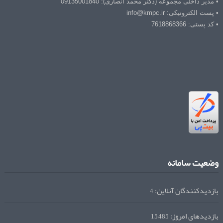
• مدیر داخلی مجموعه (دکتر محمد انصاری): 09135001840
• پست الکترونیکی: info@kmpc.ir
• کد پستی: 7618868366
وضعیت سامانه
بازدیدکنندگان آنلاین:
4
بازدیدهای امروز:
15,485