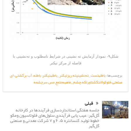
شکل۹- نمودار آزمایش ته نشینی در شرایط نامطلوب و ته‌نشینی با
فاصله از مرکز تیکنر
برچسب‌ها:
باطله
تست_ته‌نشینی
ته ریز
تیکنر_باطله
تیکنر، باطله، آب برگشتی، ای
صتعتی،
فلوکولانت
گشتاور
لکه،چشم_ماهی
مجتمع مس سرچشمه
قبلی
جلسه هفتگی استانداردسازی فرآیندها در کارخانه
گل‌گهر: عیب یابی فرآیندی سلول‌های فلوتاسیون ومکو
خطوط تولید کنسانتره ۵، ۶ و ۷ شرکت معدنی و صنعتی
گل‌گهر