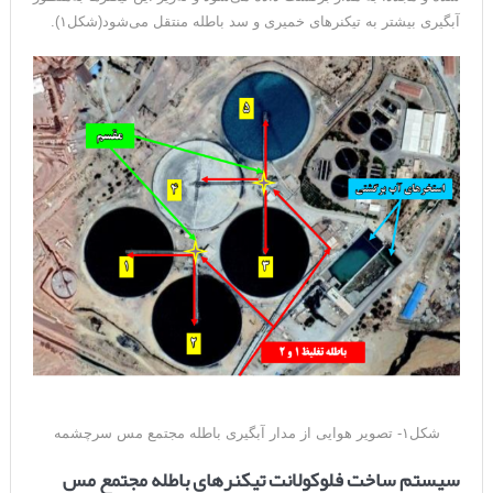
آبگیری بیشتر به تیکنرهای خمیری و سد باطله منتقل می‌شود(شکل۱).
شکل۱- تصویر هوایی از مدار آبگیری باطله مجتمع مس سرچشمه
سیستم‌ ساخت فلوکولانت تیکنرهای باطله مجتمع مس