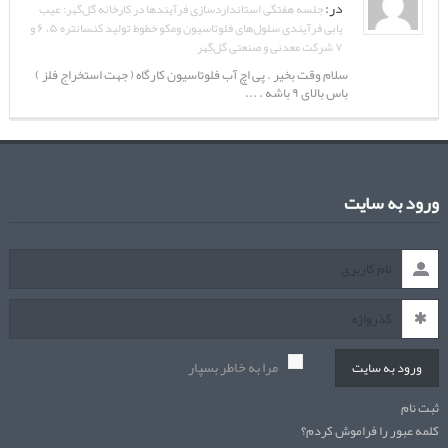
در:
جلسه هفتگی استانداردسازی فرآیندها در کارخانه گل‌گهر: عیب
یابی فرآیندی سلول‌های فلوتاسیون ومکو خطوط تولید کنسانتره ۵، ۶ و
۷ شرکت معدنی و صنعتی گل‌گهر
سلام وقت بخیر . پی اچ آب فلوتاسیون کارگاه ( جهت استخراج فلز )
باس بالای ۹ باشه . ...
ورود به سایت
مرا به خاطر بسپار
ورود به سایت
ثبت نام
کلمه عبور را فراموش کردم؟