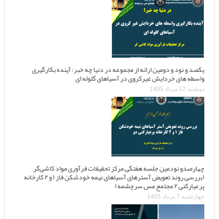
یکصد و نود و دومین ارائه از مجموعه در دنیا چه خبر: آینده بکارگیری
واسطه های خردایش غیرکروی در آسیاهای گلوله ای
دوشنبه 12 مرداد 1405
چهارصدو نودمین جلسه هفتگی مرکز تحقیقات فرآوری مواد کاشی‌گر
(بررسی روند تعویض آسترهای آسیاهای نیمه خودشکن فاز ۱ و ۲ کارخانه
پرعیارکنی ۲ مجتمع مس سرچشمه)
چهارشنبه 7 مرداد 1405