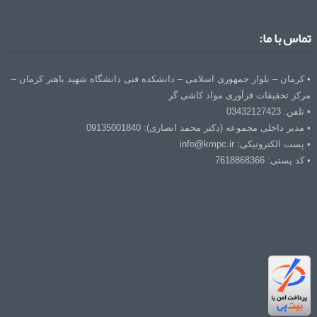
تماس با ما:
• کرمان – بلوار جمهوری اسلامی – دانشکده فنی دانشگاه شهید باهنر کرمان –
مرکز تحقیقات فرآوری مواد کاشی گر
• تلفن: 03432127423
• مدیر داخلی مجموعه (دکتر محمد انصاری): 09135001840
• پست الکترونیکی: info@kmpc.ir
• کد پستی: 7618868366