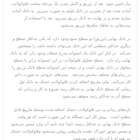
نیاز تامین شود. بعد از تزریق و کامل شدن یک مرحله ساخت فلوکولانت
آماده شده بعد از همزنی در تانک اولیه به صورت سرریز به تانک آماده
سازی بعدی و در نهایت به تانک تزریق می‌رود. بعد با استفاده از
پمپ‌هایی به چاهک تیکنرها تزریق می‌شود.
در تانک نهایی (تزریق) دو سطح سنج وجود دارد که یکی حداقل سطح و
دیگری حداکثر سطحی که این تانک می‌تواند داشته باشد را مشخص
می‌کند. در کنار این تانک یک استوانه مدرج شفاف وجود دارد که به تانک
نهایی راه دارد. سطح محلول فلوکولانت در این استوانه برابر با سطح
محلول در تانک نهایی است و در نتیجه این استوانه سطح تانک تزریق را
در زمان‌های مختلف نمایش می‌دهد. پمپ‌های خروجی به صورت دائم
کار می‌کنند. ولی مارپیچ اضافه کردن فلوکولانت خشک به تانک اول
زمانی که سطح تانک نهایی به حداقل رسد شروع به کار و زمانی که
سطح آن به حداکثر رسد متوقف می‌شود.
بازه‌های زمانی و دبی فلوکولانت خشک اضافه شده توسط مارپیچ قابل
تنظیم است. روش کار این دستگاه به این صورت است که هر وقت
سطح تانک نهایی به حداقل رسید، ابتدا چند ثانیه آب وارد مسیر می‌شود
و سپس موتور خوراک دهنده مارپیچی روشن می‌شود وفلوکولانت خشک
نیز همراه با آب وارد قیف می‌شود.