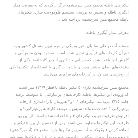
تیکنرهای باطله مجتمع مس سرچشمه برگزار گردید که به معرفی مدار
آبگیری باطله و سپس به بررسی سیستم فلوکولانت سازی تیکنرهای
باطله مجتمع مس سرچشمه پرداخته شد .
معرفی مدار آبگیری باطله
مسئله آب در طی سالیان اخیر به یکی از مهم ترین مسائل کشور و به
تبع آن کارخانه‌های فرآوری تبدیل شده است. محدود بودن منابع آبی و
کاهش آنها باعث شده که بازیابی حداکثری آب در کارخانه‌ها یکی از
دغدغه‌های اصلی بیشتر مدیران باشد. آب‌گیری با استفاده از تیکنرها یکی
از روش‌های متداول در کارخانه‌های فرآوری می‌باشد.
مجتمع مس سرچشمه دارای ۵ تیکنر باطله با قطر ۱۲۱/۹ متر است
که.ورودی این تیکنرها، باطله کارخانه‌های پرعیارکنی با متوسط درصد
جامد ۲۲/۵ می‌باشد. تیکنرهای ۲،۱ و۳ هم‌زمان با راه‌اندازی کارخانه
پر‌عیارکنی ۱ احداث‌شده‌اند؛ سپس با توسعه کارخانه پر‌عیارکنی۲ و
افزایش ظرفیت تولید، تیکنر‌های ۴ و ۵ احداث شده است. از این رو
ظرفیت این تیکنرها متفاوت می‌باشند. پس از تقسیم بار بین ۵ تیکنر و
اضافه کردن فلوکولانت، آب سرریز تیکنرها وارد استخر ۷۵ (آب برگشتی)
شده و مجدداً به مدار برگشت داده می‌شود و ته‌ریز این تیکنرها به‌منظور