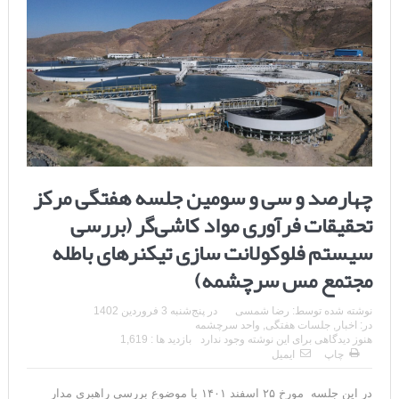
چهارصد و سی و سومین جلسه هفتگی مرکز
تحقیقات فرآوری مواد کاشی‌گر (بررسی
سیستم فلوکولانت سازی تیکنرهای باطله
مجتمع مس سرچشمه)
نوشته شده توسط:
رضا شمسی
در
پنج‌شنبه 3 فروردین 1402
در:
اخبار
,
جلسات هفتگی
,
واحد سرچشمه
هنوز دیدگاهی برای این نوشته وجود ندارد
بازدید ها : 1,619
چاپ
ایمیل
در این جلسه مورخ ۲۵ اسفند ۱۴۰۱ با موضوع بررسی راهبری مدار