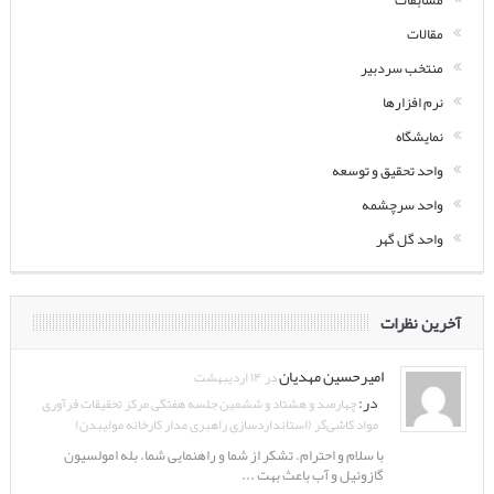
مسابقات
مقالات
منتخب سردبیر
نرم افزارها
نمایشگاه
واحد تحقیق و توسعه
واحد سرچشمه
واحد گل گهر
آخرین نظرات
امیرحسین مهدیان
در ۱۴ اردیبهشت
در:
چهارصد و هشتاد و ششمین جلسه هفتگی مرکز تحقیقات فرآوری
مواد کاشی‌گر (استانداردسازی راهبری مدار کارخانه مولیبدن)
با سلام و احترام. تشکر از شما و راهنمایی شما. بله امولسیون
گازوئیل و آب باعث بهت ...