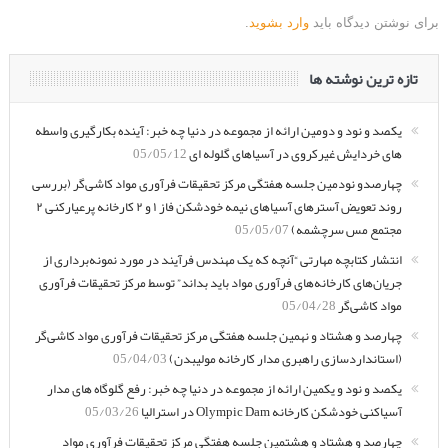
برای نوشتن دیدگاه باید
وارد بشوید
.
تازه ترین نوشته ها
یکصد و نود و دومین ارائه از مجموعه در دنیا چه خبر: آینده بکارگیری واسطه
های خردایش غیرکروی در آسیاهای گلوله ای
05/05/12
چهارصدو نودمین جلسه هفتگی مرکز تحقیقات فرآوری مواد کاشی‌گر (بررسی
روند تعویض آسترهای آسیاهای نیمه خودشکن فاز ۱ و ۲ کارخانه پرعیارکنی ۲
مجتمع مس سرچشمه)
05/05/07
انتشار کتابچه مهارتی “آنچه که یک مهندس فرآیند در مورد نمونه‌برداری از
جریان‌های کارخانه‌های فرآوری مواد باید بداند” توسط مرکز تحقیقات فرآوری
مواد کاشی‌گر
05/04/28
چهارصد و هشتاد و نهمین جلسه هفتگی مرکز تحقیقات فرآوری مواد کاشی‌گر
(استانداردسازی راهبری مدار کارخانه مولیبدن)
05/04/03
یکصد و نود و یکمین ارائه از مجموعه در دنیا چه خبر: رفع گلوگاه های مدار
آسیاکنی خودشکن کارخانه Olympic Dam در استرالیا
05/03/26
چهارصد و هشتاد و هشتمین جلسه هفتگی مرکز تحقیقات فرآوری مواد