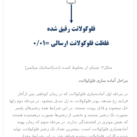
شکل۳- شمای از مخلوط کننده ثابت(استاتیک میکسر)
مراحل آماده سازی فلوکولانت
در مرحله اول آماده‌سازی فلوکولانت که در زمان کوتاهی پس ازآغاز
فرایند رخ می­دهد، پودر فلوکولانت به ژل­ تبدیل می­شود. در مرحله دوم ژل­ها
حل می­شوند و قابل رویت نیستند. در این شرایط همه زنجیر­های پلیمر
بصورت تک زنجیر نیستند و بخشی از زنجیرها بصورت درهم­تنیده هستند
که نقش موثری در لخته‌شدگی ندارند. در مرحله سوم که زمان بهینه
آماده­سازی فلوکولانت است، بیشترین تعداد تک زنجیر فلوکولانت تولید
شده و کارایی فلوکولانت بیشینه خواهد شد. در این شرایط مقدار