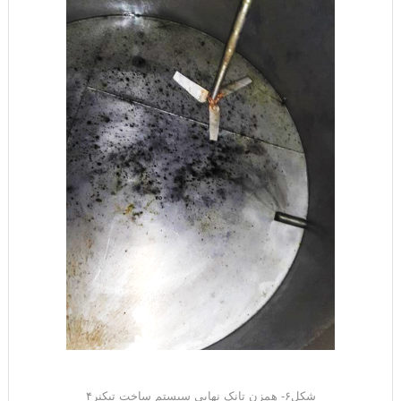
شکل۶- همزن تانک نهایی سیستم ساخت تیکنر۴