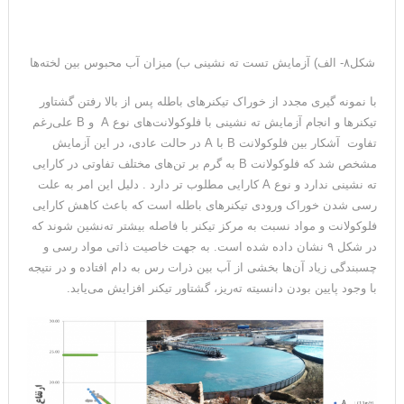
شکل۸- الف) آزمایش تست ته نشینی ب) میزان آب محبوس بین لخته‌ها
با نمونه گیری مجدد از خوراک تیکنرهای باطله پس از بالا رفتن گشتاور
تیکنرها و انجام آزمایش ته نشینی با فلوکولانت‌های نوع A و B علی‌رغم
تفاوت آشکار بین فلوکولانت B با A در حالت عادی، در این آزمایش
مشخص شد که فلوکولانت B به گرم بر تن‌های مختلف تفاوتی در کارایی
ته نشینی ندارد و نوع A کارایی مطلوب تر دارد . دلیل این امر به علت
رسی شدن خوراک ورودی تیکنرهای باطله است که باعث کاهش کارایی
فلوکولانت و مواد نسبت به مرکز تیکنر با فاصله بیشتر ته‌نشین شوند که
در شکل ۹ نشان داده شده است. به جهت خاصیت ذاتی مواد رسی و
چسبندگی زیاد آن‌ها بخشی از آب بین ذرات رس به دام افتاده و در نتیجه
با وجود پایین بودن دانسیته ته‌ریز، گشتاور تیکنر افزایش می‌یابد.