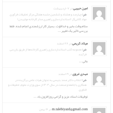
امین حبیبی
در ۰۷ اردیبهشت
در:
چهارصد و هشتاد و ششمین جلسه هفتگی مرکز تحقیقات فرآوری
مواد کاشی‌گر (استانداردسازی راهبری مدار کارخانه مولیبدن)
سلام وقت بخیر و خداقوّت. بسیار کار ارزشمندی انجام شده. فقط
بررسی تاثیر یک تغییر ...
میلاد کریمی
در ۲۸ اسفند
در:
مجموعه کتب استانداردسازی راهبری کارخانه‌ها از طریق بازرسی
فرآیند
عالی ...
مهدی غروی
در ۱۹ اسفند
در:
انتخاب دکتر صمد بنیسی به عنوان هیات علمی برگزیده در
همکاری با جامعه و صنعت در سال ۱۴۰۴ از سوی وزارت علوم، تحقیقات و
فناوری
توفیقات استاد عزیز و گرامی روزافزون باد ...
m.talebiyazd@gmail.com
در ۱۶ بهمن