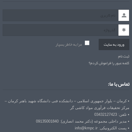
مرا به خاطر بسپار
ورود به سایت
ثبت نام
کلمه عبور را فراموش کردم؟
تماس با ما:
• کرمان – بلوار جمهوری اسلامی – دانشکده فنی دانشگاه شهید باهنر کرمان –
مرکز تحقیقات فرآوری مواد کاشی گر
• تلفن: 03432127423
• مدیر داخلی مجموعه (دکتر محمد انصاری): 09135001840
• پست الکترونیکی: info@kmpc.ir