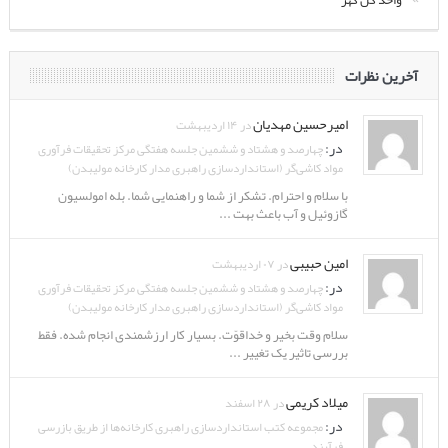
آخرین نظرات
امیرحسین مهدیان
در ۱۴ اردیبهشت
در:
چهارصد و هشتاد و ششمین جلسه هفتگی مرکز تحقیقات فرآوری
مواد کاشی‌گر (استانداردسازی راهبری مدار کارخانه مولیبدن)
با سلام و احترام. تشکر از شما و راهنمایی شما. بله امولسیون
گازوئیل و آب باعث بهت ...
امین حبیبی
در ۰۷ اردیبهشت
در:
چهارصد و هشتاد و ششمین جلسه هفتگی مرکز تحقیقات فرآوری
مواد کاشی‌گر (استانداردسازی راهبری مدار کارخانه مولیبدن)
سلام وقت بخیر و خداقوّت. بسیار کار ارزشمندی انجام شده. فقط
بررسی تاثیر یک تغییر ...
میلاد کریمی
در ۲۸ اسفند
در:
مجموعه کتب استانداردسازی راهبری کارخانه‌ها از طریق بازرسی
فرآیند