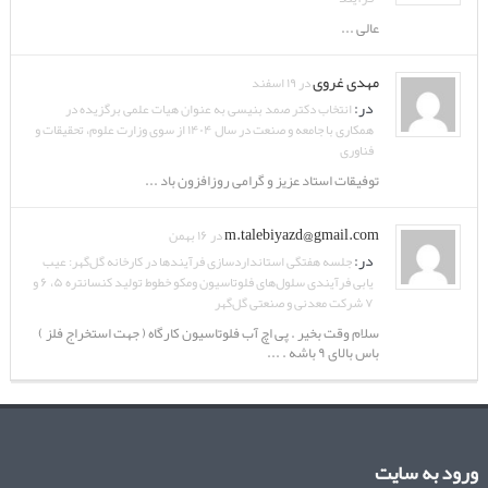
عالی ...
مهدی غروی
در ۱۹ اسفند
در:
انتخاب دکتر صمد بنیسی به عنوان هیات علمی برگزیده در
همکاری با جامعه و صنعت در سال ۱۴۰۴ از سوی وزارت علوم، تحقیقات و
فناوری
توفیقات استاد عزیز و گرامی روزافزون باد ...
m.talebiyazd@gmail.com
در ۱۶ بهمن
در:
جلسه هفتگی استانداردسازی فرآیندها در کارخانه گل‌گهر: عیب
یابی فرآیندی سلول‌های فلوتاسیون ومکو خطوط تولید کنسانتره ۵، ۶ و
۷ شرکت معدنی و صنعتی گل‌گهر
سلام وقت بخیر . پی اچ آب فلوتاسیون کارگاه ( جهت استخراج فلز )
باس بالای ۹ باشه . ...
ورود به سایت