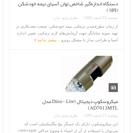
دستگاه اندازه‌گیر شاخص توان آسیای نیمه خودشکن
(SPI )
دوشنبه 23 اسفند 1395
نظری وجود ندارد
از زمان مطرح‌شدن نرم­کنی نیمه خودشکن، صنعت معدنکاری در
تهیه نمونه نمایانگر جهت آزمایش‌های‌ لازم نرم‌کنی، تعیین اندازه
آسیا و طراحی مدار با مشکل روبرو...
بیشتر بدانید
میکروسکوپ دیجیتال (Dino- Lite مدل
AD7013MTL)
دوشنبه 23 اسفند 1395
نظری وجود ندارد
این میکروسکوپ دارای یک حسگر پنج مگاپیکسلی است که
می‌توان با استفاده از آن از اشیاء با وضوح حداکثر ۲۵۹۲×۱۹۴۴