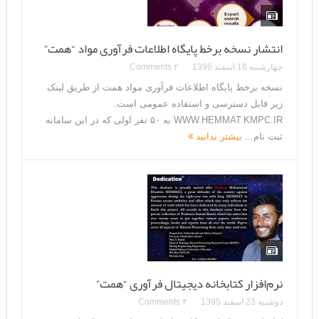
انتشار نسخه برخط پایگاه اطلاعات فرآوری مواد “همت”
چهارشنبه 16 اسفند 1396
۲ Comments
نسخه برخط پایگاه اطلاعات فرآوری مواد همت از طریق لینک
زیر قابل دسترسی و استفاده عمومی است.
WWW.HEMMAT.KMPC.IR به ۵۰ نفر اولی که در این سامانه
ثبت نام...
بیشتر بدانید
نرم‌افزار کتابخانه دیجیتال فرآوری “همت”
دوشنبه 23 اسفند 1395
۴ Comments