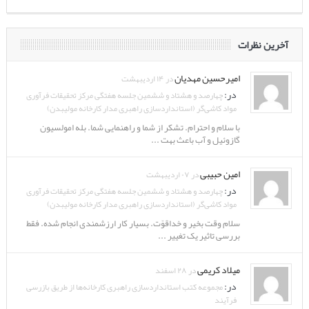
آخرین نظرات
امیرحسین مهدیان
در ۱۴ اردیبهشت
در:
چهارصد و هشتاد و ششمین جلسه هفتگی مرکز تحقیقات فرآوری
مواد کاشی‌گر (استانداردسازی راهبری مدار کارخانه مولیبدن)
با سلام و احترام. تشکر از شما و راهنمایی شما. بله امولسیون
گازوئیل و آب باعث بهت ...
امین حبیبی
در ۰۷ اردیبهشت
در:
چهارصد و هشتاد و ششمین جلسه هفتگی مرکز تحقیقات فرآوری
مواد کاشی‌گر (استانداردسازی راهبری مدار کارخانه مولیبدن)
سلام وقت بخیر و خداقوّت. بسیار کار ارزشمندی انجام شده. فقط
بررسی تاثیر یک تغییر ...
میلاد کریمی
در ۲۸ اسفند
در:
مجموعه کتب استانداردسازی راهبری کارخانه‌ها از طریق بازرسی
فرآیند