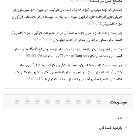
مجتمع مس سرچشمه)
05/05/07
انتشار کتابچه مهارتی “آنچه که یک مهندس فرآیند در مورد نمونه‌برداری از
جریان‌های کارخانه‌های فرآوری مواد باید بداند” توسط مرکز تحقیقات فرآوری
مواد کاشی‌گر
05/04/28
چهارصد و هشتاد و نهمین جلسه هفتگی مرکز تحقیقات فرآوری مواد کاشی‌گر
(استانداردسازی راهبری مدار کارخانه مولیبدن)
05/04/03
یکصد و نود و یکمین ارائه از مجموعه در دنیا چه خبر: رفع گلوگاه های مدار
آسیاکنی خودشکن کارخانه Olympic Dam در استرالیا
05/03/26
چهارصد و هشتاد و هشتمین جلسه هفتگی مرکز تحقیقات فرآوری مواد
کاشی‌گر (استانداردسازی راهبری مدار فلوتاسیون کارخانه پرعیارکنی یک
(کاهش دانسیته شیرآهک و راه‌اندازی حلقه کنترلی))
05/03/18
موضوعات
اخبار
بازدید کنندگان