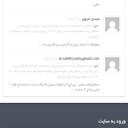
عالی ...
مهدی غروی
در ۱۹ اسفند
در:
انتخاب دکتر صمد بنیسی به عنوان هیات علمی برگزیده در
همکاری با جامعه و صنعت در سال ۱۴۰۴ از سوی وزارت علوم، تحقیقات و
فناوری
توفیقات استاد عزیز و گرامی روزافزون باد ...
m.talebiyazd@gmail.com
در ۱۶ بهمن
در:
جلسه هفتگی استانداردسازی فرآیندها در کارخانه گل‌گهر: عیب
یابی فرآیندی سلول‌های فلوتاسیون ومکو خطوط تولید کنسانتره ۵، ۶ و
۷ شرکت معدنی و صنعتی گل‌گهر
سلام وقت بخیر . پی اچ آب فلوتاسیون کارگاه ( جهت استخراج فلز )
باس بالای ۹ باشه . ...
ورود به سایت