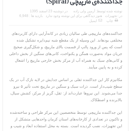
جداکننده‌ی مارپیچی (Spiral)
نوشته شده توسط:
آرمین ولی زاده
در
دوشنبه 23 اسفند 1395
در:
تجهیزات
هنوز دیدگاهی برای این نوشته وجود ندارد
بازدید ها : 6,948
چاپ
ایمیل
جداکننده‌های مارپیچی طی سالیان زیادی در کانه‌آرایی دارای کاربردهای
مختلفی بوده­اند. این وسیله از یک مقطع شبه نیم‌دایره تشکیل شده
است که پس از ورود پالپ از قسمت بالای مارپیچ، و شکل‌گیری صحیح
جریان مواد به‌صورت همگن و یکنواخت، کانی‌های سنگین از بخش داخلی
و کانی‌های سبک به همراه آب از مرکز بخش خارجی مارپیچ را اشغال
کرده و به پایین می­آیند.
مکانیزم کار این جداکننده ثقلی بر اساس جدایش در لایه نازک آب در یک
سطح شیب‌دار است. ذرات سبک و سنگین در مارپیچ تحت تأثیر ۵ نیرو
جدا می‌شوند. این نیروها عبارت‌اند از: ثقل، گریز از مرکز، کشش سیال،
بالابرنده و اصطکاک.
این جداکننده مارپیچی توسط متخصصین این مرکز طراحی و ساخته‌شده
و تاکنون در تعدادی از کارخانه‌های استان کرمان واحدهایی متشکل از
این تجهیزات، نصب گردیده است. بسته به محل استفاده ابعاد و شیب و