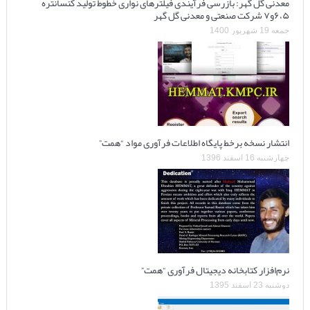
معدنی گل گهر: بازرسی فرآیندی فیلترهای نواری خطوط تولید کنسانتره
۶،۵و۷ شرکت صنعتی و معدنی گل گهر
جمعه 19 شهریور 1400
انتشار نسخه برخط پایگاه اطلاعات فرآوری مواد “همت”
چهارشنبه 16 اسفند 1396
نرم‌افزار کتابخانه دیجیتال فرآوری “همت”
دوشنبه 23 اسفند 1395