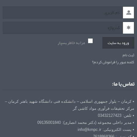
مرا به خاطر بسپار
ورود به سایت
ثبت نام
کلمه عبور را فراموش کردم؟
تماس با ما:
• کرمان – بلوار جمهوری اسلامی – دانشکده فنی دانشگاه شهید باهنر کرمان –
مرکز تحقیقات فرآوری مواد کاشی گر
• تلفن: 03432127423
• مدیر داخلی مجموعه (دکتر محمد انصاری): 09135001840
• پست الکترونیکی: info@kmpc.ir
• کد پستی: 7618868366