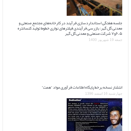
جلسه هفتگی استانداردسازی فرآیند در کارخانه‌های مجتمع صنعتی و
معدنی گل گهر: بازرسی فرآیندی فیلترهای نواری خطوط تولید کنسانتره
۶،۵و۷ شرکت صنعتی و معدنی گل گهر
جمعه 19 شهریور 1400
انتشار نسخه برخط پایگاه اطلاعات فرآوری مواد “همت”
چهارشنبه 16 اسفند 1396