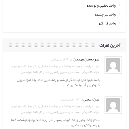
واحد تحقیق و توسعه
واحد سرچشمه
واحد گل گهر
آخرین نظرات
امیرحسین مهدیان
در ۱۴ اردیبهشت
در:
چهارصد و هشتاد و ششمین جلسه هفتگی مرکز تحقیقات فرآوری
مواد کاشی‌گر (استانداردسازی راهبری مدار کارخانه مولیبدن)
با سلام و احترام. تشکر از شما و راهنمایی شما. بله امولسیون
گازوئیل و آب باعث بهت ...
امین حبیبی
در ۰۷ اردیبهشت
در:
چهارصد و هشتاد و ششمین جلسه هفتگی مرکز تحقیقات فرآوری
مواد کاشی‌گر (استانداردسازی راهبری مدار کارخانه مولیبدن)
سلام وقت بخیر و خداقوّت. بسیار کار ارزشمندی انجام شده. فقط
بررسی تاثیر یک تغییر ...