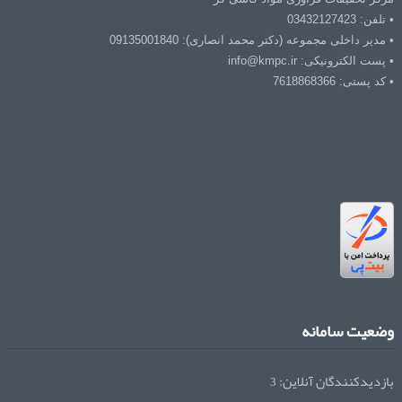
• تلفن: 03432127423
• مدیر داخلی مجموعه (دکتر محمد انصاری): 09135001840
• پست الکترونیکی: info@kmpc.ir
• کد پستی: 7618868366
وضعیت سامانه
بازدیدکنندگان آنلاین:
3