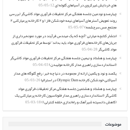
های خردایش غیرکروی در آسیاهای گلوله ای
05/05/12
چهارصدو نودمین جلسه هفتگی مرکز تحقیقات فرآوری مواد کاشی‌گر (بررسی
روند تعویض آسترهای آسیاهای نیمه خودشکن فاز ۱ و ۲ کارخانه پرعیارکنی ۲
مجتمع مس سرچشمه)
05/05/07
انتشار کتابچه مهارتی “آنچه که یک مهندس فرآیند در مورد نمونه‌برداری از
جریان‌های کارخانه‌های فرآوری مواد باید بداند” توسط مرکز تحقیقات فرآوری
مواد کاشی‌گر
05/04/28
چهارصد و هشتاد و نهمین جلسه هفتگی مرکز تحقیقات فرآوری مواد کاشی‌گر
(استانداردسازی راهبری مدار کارخانه مولیبدن)
05/04/03
یکصد و نود و یکمین ارائه از مجموعه در دنیا چه خبر: رفع گلوگاه های مدار
آسیاکنی خودشکن کارخانه Olympic Dam در استرالیا
05/03/26
چهارصد و هشتاد و هشتمین جلسه هفتگی مرکز تحقیقات فرآوری مواد
کاشی‌گر (استانداردسازی راهبری مدار فلوتاسیون کارخانه پرعیارکنی یک
(کاهش دانسیته شیرآهک و راه‌اندازی حلقه کنترلی))
05/03/18
موضوعات