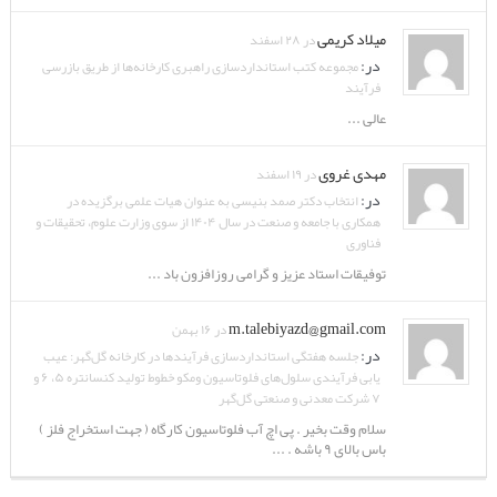
میلاد کریمی
در ۲۸ اسفند
در:
مجموعه کتب استانداردسازی راهبری کارخانه‌ها از طریق بازرسی
فرآیند
عالی ...
مهدی غروی
در ۱۹ اسفند
در:
انتخاب دکتر صمد بنیسی به عنوان هیات علمی برگزیده در
همکاری با جامعه و صنعت در سال ۱۴۰۴ از سوی وزارت علوم، تحقیقات و
فناوری
توفیقات استاد عزیز و گرامی روزافزون باد ...
m.talebiyazd@gmail.com
در ۱۶ بهمن
در:
جلسه هفتگی استانداردسازی فرآیندها در کارخانه گل‌گهر: عیب
یابی فرآیندی سلول‌های فلوتاسیون ومکو خطوط تولید کنسانتره ۵، ۶ و
۷ شرکت معدنی و صنعتی گل‌گهر
سلام وقت بخیر . پی اچ آب فلوتاسیون کارگاه ( جهت استخراج فلز )
باس بالای ۹ باشه . ...