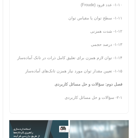
۱-۱۰- عدد فرود (Froude)
۱-۱۱- سطح توان یا مقیاس توان
۱-۱۲- شدت همزنی
۱-۱۳- درصد حجمی
۱-۱۴- توان لازم همزن برای تعلیق کامل ذرات در تانک آماده‌ساز
۱-۱۵- تعیین مقدار توان مورد نیاز همزن تانک‌های آماده‌ساز
فصل دوم: سؤالات و حل مسائل کاربردی
۲-۱- سؤالات و حل مسائل کاربردی