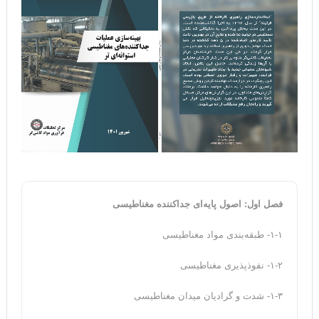
فصل اول: اصول پایه‌ای جداکننده مغناطیسی
۱-۱- طبقه‌بندی مواد مغناطیسی
۱-۲- نفوذپذیری مغناطیسی
۱-۳- شدت و گرادیان میدان مغناطیسی