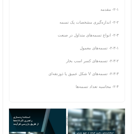
۲-۱- مقدمه
۲-۲- اندازه‌گیری مشخصات یک تسمه
۲-۳- انواع تسمه‌های متداول در صنعت
۲-۳-۱- تسمه‌های معمول
۲-۳-۲- تسمه‌های کسر اسب بخار
۲-۳-۳- تسمه‌های V شکل عمیق یا ذوزنقه‌ای
۲-۴- محاسبه تعداد تسمه‌ها