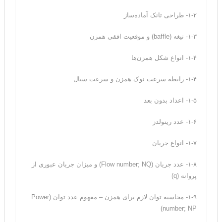
۱-۲- طراحی تانک آماده‌ساز
۱-۳- تیغه (baffle) و موقعیت افقی همزن
۱-۴- انواع شکل همزن‌‌ها
۱-۴- رابطه سرعت نوک همزن و سرعت سیال
۱-۵- اعداد بدون بعد
۱-۶- عدد رینولدز
۱-۷- انواع جریان
۱-۸- عدد جریان (Flow number; NQ) و میزان جریان عبوری از
پروانه (q)
۱-۹- محاسبه توان لازم برای همزن – مفهوم عدد توان (Power
number; NP)