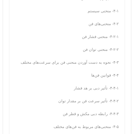
۴-۱- منحنی سیستم
۴-۲- منحنی‌های فن
۴-۲-۱- منحنی فشار فن
۴-۲-۲- منحنی توان فن
۴-۳- نحوه به دست آوردن منحنی فن برای سرعت‌های مختلف
۴-۴- قوانین فن‌ها
۴-۴-۱- تأثیر دبی بر هد فشار
۴-۴-۲- تأثیر سرعت فن بر مقدار توان
۴-۴-۳- رابطه دبی مکش و قطر فن
۴-۵- منحنی‌های مربوط به فن‌های مختلف