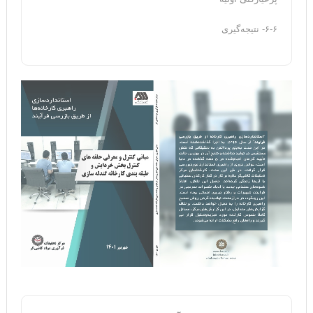
۶-۶- نتیجه‌گیری