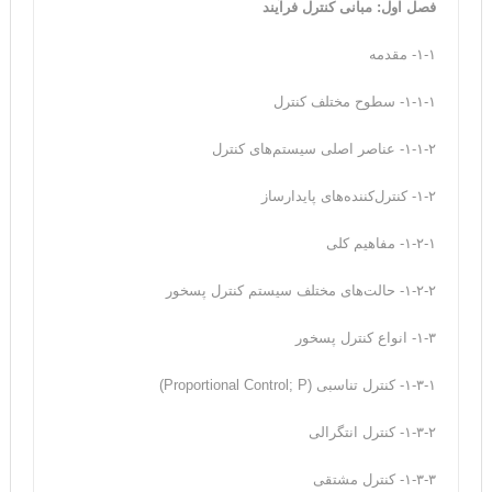
فصل اول: مبانی کنترل فرآیند
۱-۱- مقدمه
۱-۱-۱- سطوح مختلف کنترل
۱-۱-۲- عناصر اصلی سیستم‌های کنترل
۱-۲- کنترل‌کننده‌های پایدارساز
۱-۲-۱- مفاهیم کلی
۱-۲-۲- حالت‌های مختلف سیستم کنترل پسخور
۱-۳- انواع کنترل پسخور
۱-۳-۱- کنترل تناسبی (Proportional Control; P)
۱-۳-۲- کنترل انتگرالی
۱-۳-۳- کنترل مشتقی