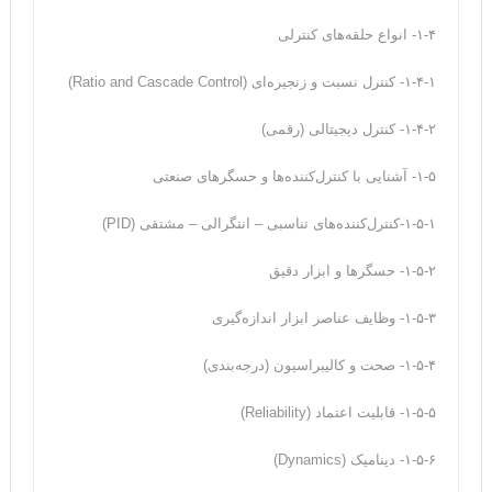
۱-۴- انواع حلقه‌های کنترلی
۱-۴-۱- کنترل نسبت و زنجیره‌ای (Ratio and Cascade Control)
۱-۴-۲- کنترل دیجیتالی (رقمی)
۱-۵- آشنایی با کنترل‌کننده‌ها و حسگرهای صنعتی
۱-۵-۱-کنترل‌کننده‌های تناسبی – انتگرالی – مشتقی (PID)
۱-۵-۲- حسگرها و ابزار دقیق
۱-۵-۳- وظایف عناصر ابزار اندازه‌گیری
۱-۵-۴- صحت و کالیبراسیون (درجه‌بندی)
۱-۵-۵- قابلیت اعتماد (Reliability)
۱-۵-۶- دینامیک (Dynamics)