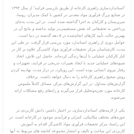
”استانداردسازی راهبری کارخانه از طریق بازرسی فرایند” از سال ۱۳۹۴
در صنایع بزرگ فرآوری مواد معدنی در کشور با کمک مدیران، روسا،
سرپرستان و کارکنان به اجرا گذاشته شده است. در این مدت به‌جای
پرداختن به تحقیقاتی که نقش مستقیمی‌در تولید نداشته و نتایج آن در
بهترین حالت تأیید کارهای انجام‌شده در ۵ دهه گذشته در دنیا است،
عوامل دوری از راهبری استاندارد مورد بررسی قرار گرفت. در طی این
مدت، کارشناسان مرکز تحقیقات فرآوری مواد کاشی‌گر علاوه بر کار در
کنار کارکنان عملیاتی با آن‌ها زندگی کرده‌اند. حاصل این تلاش، اتخاذ
شیوه‌های عملیاتی جدید با ایجاد تغییرات تدریجی در فرایند، تجهیزات و
رفتار نیروی انسانی بوده است. این رویکرد، در دراز مدت، نهادینه کردن
روش صحیح راهبری کارخانه را به دنبال خواهد داشت. برخلاف
گزارش‌های متداول، در این گزارش‌های مرکز، مسائل کاملاً ملموس
کارخانه مورد تجزیه‌وتحلیل قرار می‌گیرند و راه‌های رفع مشکلات ارائه
می‌شوند.
یکی از لازمه‌های استانداردسازی، در اختیار داشتن دانش کاربردی در
حوزه‌های مختلف مکانیکی، کنترلی و فرآیندی موجود در کارخانه است. در
این راستا، مرکز تحقیقات فرآوری مواد کاشی‎‌گر اقدام به آموزش
کاربردی این مباحث و تالیف و انتشار مجموعه کتابچه های مربوط به آنها