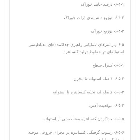
۶-۴-۱- درصد جامد خوراک
۶-۴-۲- توزیع دانه بندی ذرات خوراک
۶-۴-۳- توزیع خوراک
۶-۵- پارامترهای عملیاتی راهبری جداکننده‌های مغناطیسی
استوانه‌ای تر خطوط تولید کنسانتره
۶-۵-۱- کنترل سطح
۶-۵-۲- فاصله استوانه تا مخزن
۶-۵-۳- فاصله لبه تخلیه کنسانتره تا استوانه
۶-۵-۴- موقعیت آهنربا
۶-۵-۵- جداکردن کنسانتره مغناطیسی از استوانه
۶-۵-۶- رسوب‌ گرفتگی کنسانتره در مجرای خروجی مرحله
پرعیارکنی اولیه