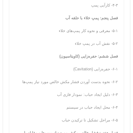
۴-۳- کارآیی پمپ
فصل پنجم: پمپ خلاء با حلقه آب
۵-۱- معرفی و نحوه کار پمپ‌های خلاء
۵-۲- نقش آب در پمپ خلاء
فصل ششم: حفره‌زایی (کاویتاسیون)
۶-۱- حفره‌زایی (Cavitation)
۶-۲- نحوه بدست آوردن فشار مکش خالص مورد نیاز پمپ‌ها
۶-۳- دلیل ایجاد حباب: نمودار فازی آب
۶-۴- محل ایجاد حباب در سیستم
۶-۵- مراحل تشکیل تا ترکیدن حباب
فصل هفتم: فشار خالص مکش مورد نیاز پمپ‌ها و مقابله با