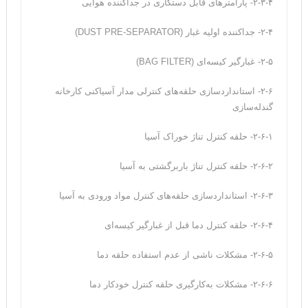
۲-۳-۴- پارامترهای قابل دستکاری در جداکننده هوایی
۲-۴- جداکننده اولیه غبار (DUST PRE-SEPARATOR)
۲-۵- غبارگیر کیسه‌ای (BAG FILTER)
۲-۶- استانداردسازی حلقه‌های کنترلی مدار آسیاکنی کارخانه
گندله‌سازی
۲-۶-۱- حلقه کنترل تناژ خوراک آسیا
۲-۶-۲- حلقه کنترل تناژ باربرگشتی به آسیا
۲-۶-۳- استانداردسازی حلقه‌های کنترل مواد ورودی به آسیا
۲-۶-۴- حلقه کنترل دما قبل از غبارگیر کیسه‌ای
۲-۶-۵- مشکلات ناشی از عدم استفاده حلقه دما
۲-۶-۶- مشکلات به‌کارگیری حلقه کنترل خودکار دما