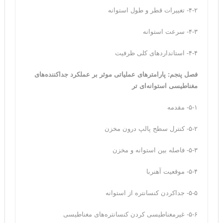
۴-۲- تغییرات قطر و طول استوانه‌
۴-۳- سرعت استوانه‌
۴-۴- استانداردهای کلی ظرفیت
فصل پنجم: پارامترهای عملیاتی موثر بر عملکرد جداکننده‌های
مغناطیسی استوانه‌ای تر
۵-۱- مقدمه
۵-۲- کنترل سطح پالپ درون مخزن
۵-۳- فاصله بین استوانه و مخزن
۵-۴- موقعیت آهنربا
۵-۵- جداکردن کنسانتره از استوانه
۵-۶- غیرمغناطیسی کردن کنسانتره‌های مغناطیسی