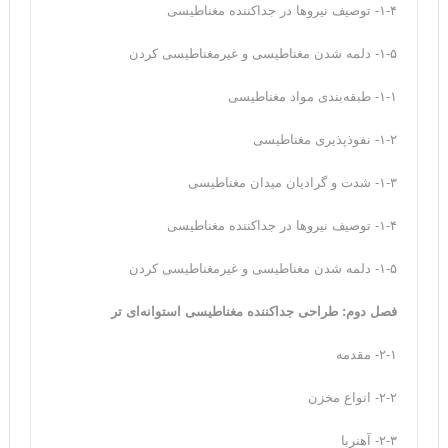
۱-۴- توصیف نیروها در جداکننده مغناطیسی
۱-۵- دلمه شدن مغناطیسی و غیرمغناطیسی کردن
۱-۱- طبقه‌بندی مواد مغناطیسی
۱-۲- نفوذپذیری مغناطیسی
۱-۳- شدت و گرادیان میدان مغناطیسی
۱-۴- توصیف نیروها در جداکننده مغناطیسی
۱-۵- دلمه شدن مغناطیسی و غیرمغناطیسی کردن
فصل دوم: طراحی جداکننده مغناطیسی استوانه‌ای تر
‌۲-۱- مقدمه
۲-۲- انواع مخزن
۲-۳- آهنربا