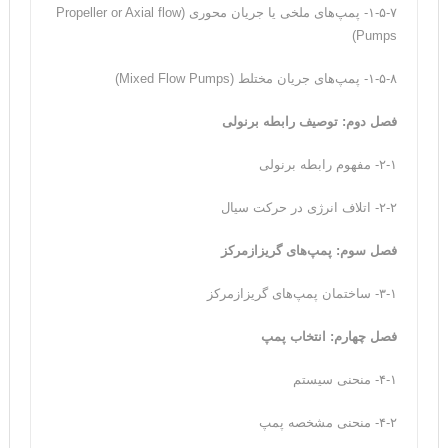
۱-۵-۷- پمپ‌های ملخی یا جریان محوری (Propeller or Axial flow
Pumps)
۱-۵-۸- پمپ‌های جریان مختلط (Mixed Flow Pumps)
فصل دوم: توصیف رابطه برنولی
۲-۱- مفهوم رابطه‌ برنولی
۲-۲- اتلاف انرژی در حرکت سیال
فصل سوم: پمپ‌های گریزازمرکز
۳-۱- ساختمان پمپ‌های گریزازمرکز
فصل چهارم: انتخاب پمپ
۴-۱- منحنی سیستم
۴-۲- منحنی مشخصه پمپ