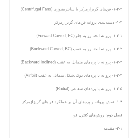
۱-۲-۲- فن‌های گریزازمرکز یا سانتریفیوژی (Centrifugal Fans)
۱-۳- دسته‌بندی پروانه فن‌های گریزازمرکز
۱-۳-۱- پروانه انحنا رو به جلو (Forward Curved; FC)
۱-۳-۲- پروانه انحنا رو به عقب (Backward Curved; BC)
۱-۳-۳- پروانه با پره‌های متمایل به عقب (Backward Inclined)
۱-۳-۴- پروانه با پره‌های دوکی‌شکل متمایل به عقب (Airfoil)
۱-۳-۵- پروانه با پره‌های شعاعی (Radial)
۱-۴- نقش پروانه و پره‌های آن بر عملکرد فن‌های گریزازمرکز
فصل دوم: روش‌های کنترل فن
۲-۱- مقدمه