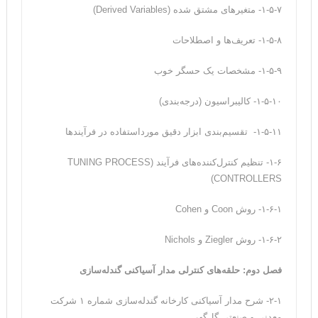
۱-۵-۷- متغیر‌های مشتق شده (Derived Variables)
۱-۵-۸- تعریف‌ها و اصطلاحات
۱-۵-۹- مشخصات یک حسگر‌ خوب
۱-۵-۱۰- کالیبراسیون (درجه‌بندی)
۱-۵-۱۱- تقسیم‌بندی ابزار دقیق مورداستفاده در فرآیند‌ها
۱-۶- تنظیم کنترل‌کننده‌های فرآیند (TUNING PROCESS
CONTROLLERS)
۱-۶-۱- روش Coon و Cohen
۱-۶-۲- روش Ziegler و Nichols
فصل دوم: حلقه‌های کنترلی مدار آسیاکنی گندله‌سازی
۲-۱- شرح مدار آسیاکنی کارخانه گندله‌سازی شماره ۱ شرکت
معدنی و صنعتی گل‌گهر