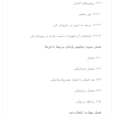
۲-۲- روش‌های کنترل
۲-۲-۱- دور متغیر
۲-۲-۲- دریچه یا دمپر در خروجی فن
۲-۲-۳- استفاده از تجهیزات نصب شده در ورودی فن
فصل سوم: مفاهیم پایه‌ای مرتبط با فن‌ها‌
۳-۱- فشار
۳-۲- فشار استاتیکی
۳-۳- هد فشار یا فشار هیدرواستاتیکی
۳-۴- فشار دینامیکی
۳-۵- رابطه برنولی
فصل چهارم: انتخاب فن