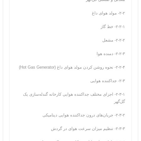
۲-۲- مولد هوای داغ
۲-۲-۱- خط ‌گاز
۲-۲-۲- مشعل
۲-۲-۳- دمنده هوا
۲-۲-۴- نحوه روشن کردن مولد هوای داغ (Hot Gas Generator)
۲-۳- جداکننده هوایی
۲-۳-۱- اجزای مختلف جداکننده هوایی کارخانه گندله‌سازی یک
گل‌گهر
۲-۳-۲- جریان‌های درون جداکننده هوایی دینامیکی
۲-۳-۳- تنظیم میزان سرعت هوای در گردش