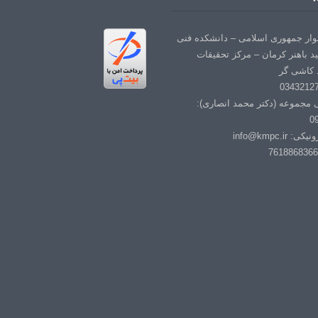
لوار جمهوری اسلامی – دانشکده فنی
د باهنر کرمان – مرکز تحقیقات
 کاشی گر
ی مجموعه (دکتر محمد انصاری):
0
info@kmpc.i