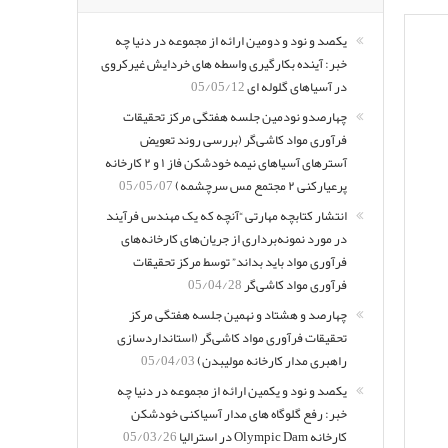
یکصد و نود و دومین ارائه از مجموعه در دنیا چه
خبر: آینده بکارگیری واسطه های خردایش غیرکروی
در آسیاهای گلوله ای
05/05/12
چهارصدو نودمین جلسه هفتگی مرکز تحقیقات
فرآوری مواد کاشی‌گر (بررسی روند تعویض
آسترهای آسیاهای نیمه خودشکن فاز ۱ و ۲ کارخانه
پرعیارکنی ۲ مجتمع مس سرچشمه)
05/05/07
انتشار کتابچه مهارتی “آنچه که یک مهندس فرآیند
در مورد نمونه‌برداری از جریان‌های کارخانه‌های
فرآوری مواد باید بداند” توسط مرکز تحقیقات
فرآوری مواد کاشی‌گر
05/04/28
چهارصد و هشتاد و نهمین جلسه هفتگی مرکز
تحقیقات فرآوری مواد کاشی‌گر (استانداردسازی
راهبری مدار کارخانه مولیبدن)
05/04/03
یکصد و نود و یکمین ارائه از مجموعه در دنیا چه
خبر: رفع گلوگاه های مدار آسیاکنی خودشکن
کارخانه Olympic Dam در استرالیا
05/03/26