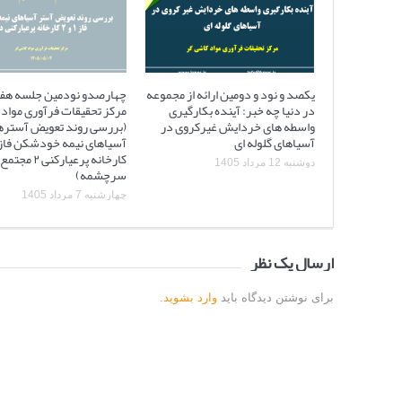
یکصد و نود و دومین ارائه از مجموعه
چهارصدو نودمین جلسه هف
در دنیا چه خبر: آینده بکارگیری
مرکز تحقیقات فرآوری مواد 
واسطه های خردایش غیرکروی در
(بررسی روند تعویض آستره
آسیاهای گلوله ای
کارخانه پرعیارکنی
دوشنبه 12 مرداد 1405
سرچشمه)
چهارشنبه 7 مرداد 1405
ارسال یک نظر
برای نوشتن دیدگاه باید
وارد بشوید
.