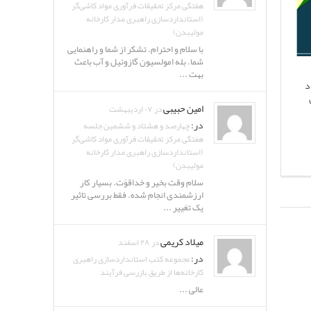
هفتگی مرکز تحقیقات فرآوری مواد کاشی‌گر
(استانداردسازی راهبری مدار کارخانه
مولیبدن)
با سلام و احترام. تشکر از شما و راهنمایی
شما. بله امولسیون گازوئیل و آب باعث
بهت ...
د
امین حبیبی
در ۰۷ اردیبهشت
در:
چهارصد و هشتاد و ششمین جلسه
هفتگی مرکز تحقیقات فرآوری مواد کاشی‌گر
(استانداردسازی راهبری مدار کارخانه
مولیبدن)
سلام وقت بخیر و خداقوّت. بسیار کار
ارزشمندی انجام شده. فقط بررسی تاثیر
یک تغییر ...
میلاد کریمی
در ۲۸ اسفند
در:
مجموعه کتب استانداردسازی راهبری
کارخانه‌ها از طریق بازرسی فرآیند
عالی ...