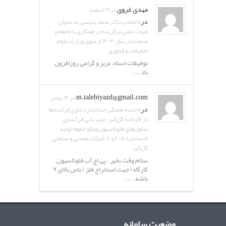
مهدی غروی
در ۱۹ اسفند
در:
انتخاب دکتر صمد بنیسی به عنوان
هیات علمی برگزیده در همکاری با جامعه و
صنعت در سال ۱۴۰۴ از سوی وزارت علوم،
تحقیقات و فناوری
توفیقات استاد عزیز و گرامی روزافزون
باد ...
m.talebiyazd@gmail.com
در ۱۶ بهمن
در:
جلسه هفتگی استانداردسازی فرآیندها
در کارخانه گل‌گهر: عیب یابی فرآیندی
سلول‌های فلوتاسیون ومکو خطوط تولید
کنسانتره ۵، ۶ و ۷ شرکت معدنی و صنعتی
گل‌گهر
سلام وقت بخیر . پی اچ آب فلوتاسیون
کارگاه ( جهت استخراج فلز ) باس بالای ۹
باشه . ...
وضعیت سامانه