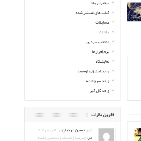
سخنرانی ها
کتاب های منتشر شده
مسابقات
مقالات
منتخب سردبیر
نرم افزارها
نمایشگاه
واحد تحقیق و توسعه
واحد سرچشمه
واحد گل گهر
آخرین نظرات
امیرحسین مهدیان
در ۱۴ اردیبهشت
در:
چهارصد و هشتاد و ششمین جلسه