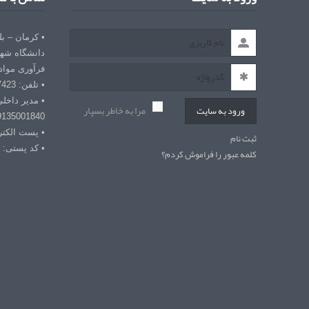
• کرمان – ب
دانشگاه شهی
فرآوری مواد
• تلفن: 03432127423
• مدیر داخل
مرا به خاطر بسپار
ورود به سایت
9135001840
• پست الکترونیکی: r
ثبت نام
• کد پستی: 7618868366
کلمه عبور را فراموش کردم؟