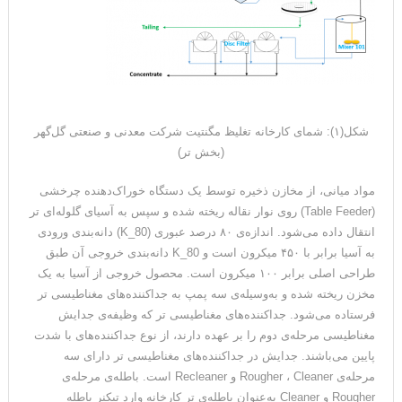
شکل(۱): شمای کارخانه تغلیظ مگنتیت شرکت معدنی و صنعتی گل‌گهر
(بخش تر)
مواد میانی، از مخازن ذخیره توسط یک دستگاه خوراک‌دهنده چرخشی
(Table Feeder) روی نوار نقاله ریخته شده و سپس به آسیای گلوله‌ای تر
انتقال داده می‌شود. اندازه‌ی ۸۰ درصد عبوری (K_80) دانه‌بندی ورودی
به آسیا برابر با ۴۵۰ میکرون است و K_80 دانه‌بندی خروجی آن طبق
طراحی اصلی برابر ۱۰۰ میکرون است. محصول خروجی از آسیا به یک
مخزن ریخته شده و به‌وسیله‌ی سه پمپ به جداکننده‌های مغناطیسی تر
فرستاده می‌شود. جداکننده‌های مغناطیسی تر که وظیفه‌ی جدایش
مغناطیسی مرحله‌ی دوم را بر عهده دارند، از نوع جداکننده‌های با شدت
پایین می‌باشند. جدایش در جداکننده‌های مغناطیسی تر دارای سه
مرحله‌ی Rougher ، Cleaner و Recleaner است. باطله‌ی مرحله‌ی
Rougher و Cleaner به‌عنوان باطله‌ی تر کارخانه وارد تیکنر باطله