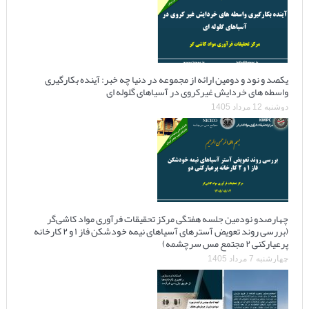
یکصد و نود و دومین ارائه از مجموعه در دنیا چه خبر: آینده بکارگیری
واسطه های خردایش غیرکروی در آسیاهای گلوله ای
دوشنبه 12 مرداد 1405
چهارصدو نودمین جلسه هفتگی مرکز تحقیقات فرآوری مواد کاشی‌گر
(بررسی روند تعویض آسترهای آسیاهای نیمه خودشکن فاز ۱ و ۲ کارخانه
پرعیارکنی ۲ مجتمع مس سرچشمه)
چهارشنبه 7 مرداد 1405