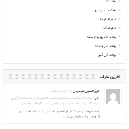
مقالات
منتخب سردبیر
نرم افزارها
نمایشگاه
واحد تحقیق و توسعه
واحد سرچشمه
واحد گل گهر
آخرین نظرات
امیرحسین مهدیان
در ۱۴ اردیبهشت
در:
چهارصد و هشتاد و ششمین جلسه هفتگی مرکز تحقیقات فرآوری
مواد کاشی‌گر (استانداردسازی راهبری مدار کارخانه مولیبدن)
با سلام و احترام. تشکر از شما و راهنمایی شما. بله امولسیون
گازوئیل و آب باعث بهت ...