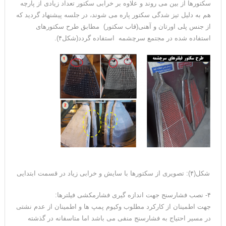
سکتورها از بین می روند و علاوه بر خرابی سکتور تعداد زیادی از پارچه
هم به دلیل تیز شدگی سکتور پاره می شوند، در جلسه پیشنهاد گردید که
از جنس پلی اورتان و آهنی(قاب سکتور) مطابق طرح سکتورهای
استفاده شده در مجتمع سرچشمه استفاده گردد(شکل۴).
شکل(۴): تصویری از سکتورها با سایش و خرابی زیاد در قسمت ابتدایی
۴- نصب فشارسنج جهت اندازه گیری فشارمکشی فیلترها:
جهت اطمینان از کارکرد مطلوب وکیوم پمپ ها و اطمینان از عدم نشتی
در مسیر احتیاج به فشارسنج منفی می باشد اما متاسفانه در گذشته