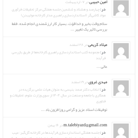
امین حبیبی
در ۰۷ اردیبهشت
در:
چهارصد و هشتاد و ششمین جلسه هفتگی مرکز تحقیقات فرآوری
مواد کاشی‌گر (استانداردسازی راهبری مدار کارخانه مولیبدن)
سلام وقت بخیر و خداقوّت. بسیار کار ارزشمندی انجام شده. فقط
بررسی تاثیر یک تغییر ...
میلاد کریمی
در ۲۸ اسفند
در:
مجموعه کتب استانداردسازی راهبری کارخانه‌ها از طریق بازرسی
فرآیند
عالی ...
مهدی غروی
در ۱۹ اسفند
در:
انتخاب دکتر صمد بنیسی به عنوان هیات علمی برگزیده در
همکاری با جامعه و صنعت در سال ۱۴۰۴ از سوی وزارت علوم، تحقیقات و
فناوری
توفیقات استاد عزیز و گرامی روزافزون باد ...
m.talebiyazd@gmail.com
در ۱۶ بهمن
در:
جلسه هفتگی استانداردسازی فرآیندها در کارخانه گل‌گهر: عیب