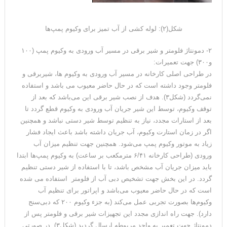
شکل(۲): لوله کشی از آب تمیز برای وکیوم پمپ‌ها
۲- دمونتاژ فلومتر و شیر برقی در مسیر آب ورودی به وکیوم پمپ (۱۰۰
و۳۰۰) جهت تعمیرات:
در طراحی اصلی کارخانه در مسیر آب ورودی به وکیوم ها، شیربرقی و
فلومتر وجود داشته است که در حال حاضر معیوب می باشد و استفاده
نمی‌گردد (شکل۳). هدف از نصب شیر برقی این می‌باشد که بعد از
توقف وکیوم، توسط این شیر جریان آب ورودی به وکیوم قطع گردد تا
بعد از استارات مجدد، نیاز به تنظیم توسط شیر دستی نباشد و همچنین
اگر در زمان استارت وکیوم، آب جریان داشته باشد باعث ایجاد فشار
زیاد به موتور وکیوم پمپ می‌شود. همچنین جهت تنظیم میزان آب
ورودی (طراحی کارخانه ۶/۴۱ مترمکعب بر ساعت) به وکیوم پمپ‌ها ابتدا
باید میزان جریان آب مشخص باشد، تا با استفاده از شیر دستی تنظیم
گردد. در این بخش جهت تشخیص دبی آب از فلومتر استفاده می شده
است که در حال حاضر معیوب می‌باشد و اپراتور برای تنظیم آب
وکیوم‌ها بصورت تجربی عمل می‌کند (به جزء وکیوم ۲۰۰ که دبی‌سنج
دارد). جهت راه اندازی مجدد این تجهیزات شیر برقی و فلومتر پس از
دمونتاژ جهت تعمیر به واحد مربوطه ارسال گردید (شکل۳). در صورتی