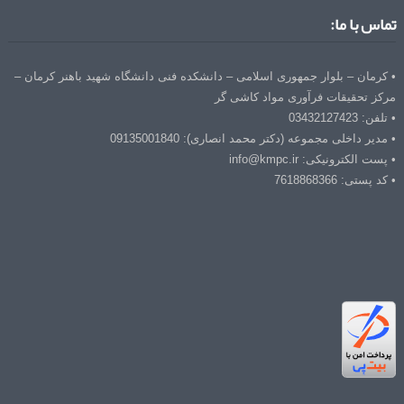
تماس با ما:
• کرمان – بلوار جمهوری اسلامی – دانشکده فنی دانشگاه شهید باهنر کرمان –
مرکز تحقیقات فرآوری مواد کاشی گر
• تلفن: 03432127423
• مدیر داخلی مجموعه (دکتر محمد انصاری): 09135001840
• پست الکترونیکی: info@kmpc.ir
• کد پستی: 7618868366