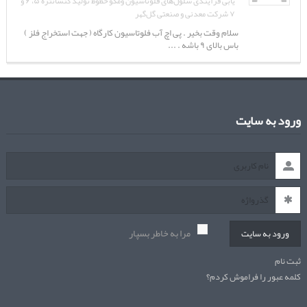
یابی فرآیندی سلول‌های فلوتاسیون ومکو خطوط تولید کنسانتره ۵، ۶ و
۷ شرکت معدنی و صنعتی گل‌گهر
سلام وقت بخیر . پی اچ آب فلوتاسیون کارگاه ( جهت استخراج فلز )
باس بالای ۹ باشه . ...
ورود به سایت
مرا به خاطر بسپار
ورود به سایت
ثبت نام
کلمه عبور را فراموش کردم؟