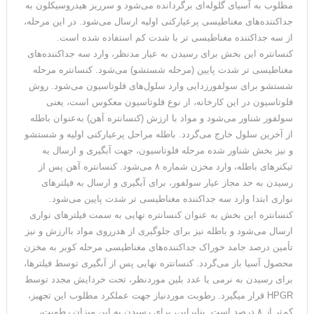
مطلوب به آسیای گلوله‌ای برگردانده می‌شود و سرریز هیدروسیکلون به
جداکننده‌های مغناطیسی پرعیارکنی اولیه ارسال می‌شود. در این مرحله،
از سه جداکننده مغناطیسی تر با شدت کم استفاده شده است.
کنسانتره این بخش برای رسیدن به عیار مدنظر، وارد سه جداکننده‌های
مغناطیسی تر شدت پایین (مرحله شستشو) می‌شود. کنسانتره مرحله
شستشو برای سولفورزدایی وارد سلول‌های فلوتاسیون می‌شود. روش
فلوتاسیون در این کارخانه، از نوع فلوتاسیون معکوس است، یعنی
سولفور شناور می‌شود و مواد با ارزش (کنسانتره آهن) به‌عنوان باطله
از آخرین سلول خارج می‌گردد. باطله مراحل پرعیارکنی اولیه و شستشو
و نیز بخش شناور شده مرحله فلوتاسیون، جهت آبگیری و ارسال به
تیکنرهای باطله، وارد مخزن شماره ۸ می‌شود. کنسانتره آهن پس از
رسیدن به حد مجاز عیار سولفور، برای آبگیری و ارسال به فیلترهای
نواری ابتدا وارد سه جداکننده مغناطیسی‌ تر شدت پایین می‌شود.
کنسانتره این بخش به ‌عنوان کنسانتره نهایی به سمت فیلترهای نواری
ارسال می‌شود و باطله نیز برای جلوگیری از هدرروی مواد باارزش و نیز
تأمین درصد جامد خوراک جداکننده‌های مغناطیسی مرحله کوبر به مخزن
محصول آسیا باز می‌گردد. کنسانتره نهایی پس از آبگیری توسط فیلترها،
برای رسیدن به نرمی یا عدد بلین موردنظر، تحت خردایش مجدد توسط
HPGR قرار می­گیرد. رطوبت موردنیاز جهت عملکرد مطلوب این تجهیز،
کم‌تر از ۸ درصد است. بنابراین، برای رسیدن به این میزان رطوبت،