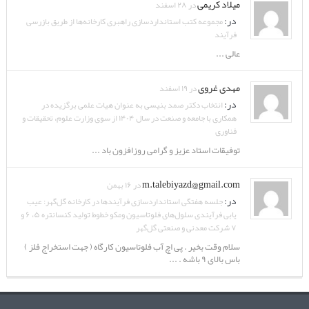
میلاد کریمی
در ۲۸ اسفند
در:
مجموعه کتب استانداردسازی راهبری کارخانه‌ها از طریق بازرسی
فرآیند
عالی ...
مهدی غروی
در ۱۹ اسفند
در:
انتخاب دکتر صمد بنیسی به عنوان هیات علمی برگزیده در
همکاری با جامعه و صنعت در سال ۱۴۰۴ از سوی وزارت علوم، تحقیقات و
فناوری
توفیقات استاد عزیز و گرامی روزافزون باد ...
m.talebiyazd@gmail.com
در ۱۶ بهمن
در:
جلسه هفتگی استانداردسازی فرآیندها در کارخانه گل‌گهر: عیب
یابی فرآیندی سلول‌های فلوتاسیون ومکو خطوط تولید کنسانتره ۵، ۶ و
۷ شرکت معدنی و صنعتی گل‌گهر
سلام وقت بخیر . پی اچ آب فلوتاسیون کارگاه ( جهت استخراج فلز )
باس بالای ۹ باشه . ...