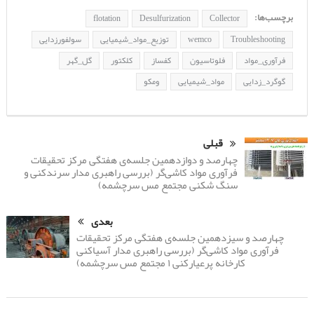
برچسب‌ها:
flotation
Desulfurization
Collector
Troubleshooting
wemco
توزیع_مواد_شیمیایی
سولفورزدایی
فرآوری_مواد
فلوتاسیون
کفساز
کلکتور
گل_گهر
گوگرد_زدایی
مواد_شیمیایی
ومکو
قبلی
چهارصد و دوازدهمین جلسه‌ی هفتگی مرکز تحقیقات
فرآوری مواد کاشی‌گر (بررسی راهبری مدار سرندکنی و
سنگ شکنی مجتمع مس سرچشمه)
بعدی
چهارصد و سیزدهمین جلسه‌ی هفتگی مرکز تحقیقات
فرآوری مواد کاشی‌گر (بررسی راهبری مدار آسیاکنی
کارخانه پرعیارکنی ۱ مجتمع مس سرچشمه)