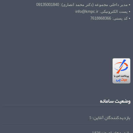
• مدیر داخلی مجموعه (دکتر محمد انصاری): 09135001840
• پست الکترونیکی: info@kmpc.ir
• کد پستی: 7618868366
وضعیت سامانه
بازدیدکنندگان آنلاین:
5
بازدیدهای امروز: