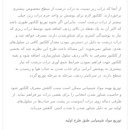
از آنجا که ذرات ریز نسبت به ذرات درشت از سطح مخصوص بیشتری
برخوردارند. کلکتور لازم برای پوشش بر واحد جرم ذرات ریز، خیلی
بیشتر از ذرات درشت است. بنابراین اگر نحوه توزیع کلکتور طوری باشد
که اکثر آن به یک نقطه در بالای ردیف اضافه شود توسط ذرات ریزی که
نیاز به پوشیدگی کمتری برای شناورشدن دارند، مصرف خواهد شد و
ذرات درشت به دلیل در دسترس نبودن مقدار کلکتور کافی در سلول‌های
بعدی، شناور نمی‌شوند. این مساله باعث طرح این نظریه شد که بخشی
از کلکتور مصرفی به بالای ردیف سلول شناورسازی، اضافه شود و بقیه
کلکتور جهت فراهم نمودن شرایط جمع آوری ذرات درشت که نیاز
بیشتری به پوشش آبرانی برای جذب شدن به حباب هوا و رسیدن به
سطح دارند، در سرتاسر ردیف، مرحله به مرحله توزیع گردد.
توزیع بهینه مواد شیمیایی ممکن است سبب کاهش مصرف کلکتور شود
و خاصیت شناور شدن انتخابی را برای بعضی ذرات نیز فراهم نماید. از
طرفی دنباله روی ذرات آبدوست در پشت سر حباب‌ها در سلول‌های
اولیه نیز به دلیل شناور شدن با شدت کمتر، کاهش می‌یابد.
توزیع مواد شیمیایی طبق طرح اولیه