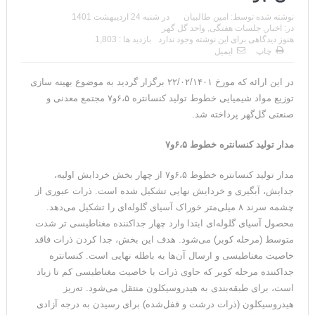
نوشته شده توسط:
امین طالبیان
در
شنبه 24 اردیبهشت 1401
در:
اخبار
,
جلسات هفتگی
,
واحد گل گهر
هنوز دیدگاهی برای این نوشته وجود ندارد
بازدید ها : 1,803
چاپ
ایمیل
در این ارائه که مورخ ۲۲/۰۲/۱۴۰۱ برگزار گردید به موضوع بهینه سازی
توزیع مواد شیمیایی خطوط تولید کنسانتره ۶،۵و۷ مجتمع معدنی و
صنعتی گل‌گهر پرداخته شد.
مدار تولید کنسانتره خطوط ۶،۵و۷
مدار تولید کنسانتره خطوط ۶،۵و۷ از چهار بخش خردایش اولیه،
جدایش، آبگیری و خردایش نهایی تشکیل شده است. ذرات عبوری از
چشمه سرند ۸ میلی‌متر خوراک آسیای گلوله‌ای را تشکیل می‌دهد.
محصول آسیای گلوله‌ای ابتدا وارد چهار جداکننده مغناطیسی تر شدت
متوسط (مرحله کوبر) می‌شود. هدف این بخش، جدا کردن ذرات فاقد
خاصیت مغناطیسی و ارسال آن‌ها به باطله نهایی است. کنسانتره
جداکننده‌ مرحله کوبر که حاوی ذرات با خاصیت مغناطیسی کم تا زیاد
است، برای طبقه‌بندی به هیدروسیکلون منتقل می‌شود. ته‌ریز
هیدروسیکلون (ذرات درشت و قفل‌شده) برای رسیدن به درجه آزادی