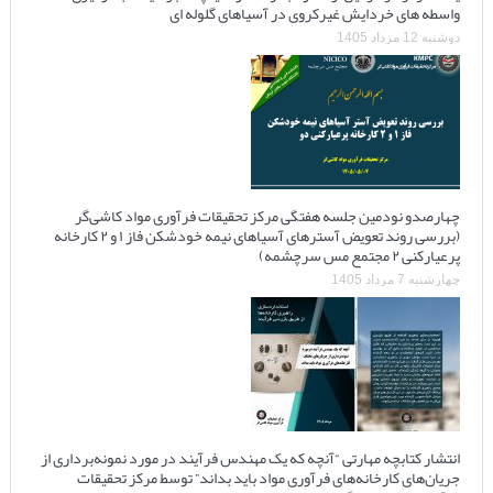
واسطه های خردایش غیرکروی در آسیاهای گلوله ای
دوشنبه 12 مرداد 1405
چهارصدو نودمین جلسه هفتگی مرکز تحقیقات فرآوری مواد کاشی‌گر
(بررسی روند تعویض آسترهای آسیاهای نیمه خودشکن فاز ۱ و ۲ کارخانه
پرعیارکنی ۲ مجتمع مس سرچشمه)
چهارشنبه 7 مرداد 1405
انتشار کتابچه مهارتی “آنچه که یک مهندس فرآیند در مورد نمونه‌برداری از
جریان‌های کارخانه‌های فرآوری مواد باید بداند” توسط مرکز تحقیقات