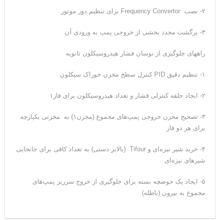
۲- نصب Frequency Convertor برای تنظیم دور موتور
۳- برگشت مجدد بخشی از خروجی پمپ به ورودی آن
راههای جلوگیری از نوسان فشار هیدروسیکلون ثانویه
۱- تنظیم دقیق PID کنترل سطح مخزن خوراک سیکلون
۲- ایجاد حلقه کنترلی فشار و تعداد هیدروسیکلون برای فاز۱
۳- تصحیح مخزن خروجی پمپ‌های مجموع (مخزن۱) به مخزنی یکپارچه
برای هر دو فاز
۴- خرید شیر نیزه‌ای و Tifour (بالابر دستی) به تعداد کافی برای جابجایی
شیرهای نیزه‌ای
۵- ایجاد یک حوضچه بسته برای جلوگیری از خروج سرریز پمپ‌های
مجموع به بیرون (باطله)