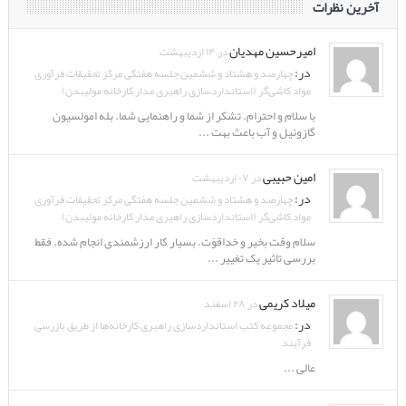
آخرین نظرات
امیرحسین مهدیان
در ۱۴ اردیبهشت
در:
چهارصد و هشتاد و ششمین جلسه هفتگی مرکز تحقیقات فرآوری
مواد کاشی‌گر (استانداردسازی راهبری مدار کارخانه مولیبدن)
با سلام و احترام. تشکر از شما و راهنمایی شما. بله امولسیون
گازوئیل و آب باعث بهت ...
امین حبیبی
در ۰۷ اردیبهشت
در:
چهارصد و هشتاد و ششمین جلسه هفتگی مرکز تحقیقات فرآوری
مواد کاشی‌گر (استانداردسازی راهبری مدار کارخانه مولیبدن)
سلام وقت بخیر و خداقوّت. بسیار کار ارزشمندی انجام شده. فقط
بررسی تاثیر یک تغییر ...
میلاد کریمی
در ۲۸ اسفند
در:
مجموعه کتب استانداردسازی راهبری کارخانه‌ها از طریق بازرسی
فرآیند
عالی ...