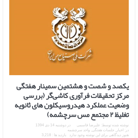
یکصد و شصت و هشتمین سمینار هفتگی
مرکز تحقیقات فرآوری کاشی‌گر (بررسی
وضعیت عملکرد هیدروسیکلون های ثانویه
تغلیظ ۲ مجتمع مس سرچشمه)
نوشته شده توسط:
علیرضا قاسمی
در
دوشنبه 14 دی 1394
در:
اخبار
,
جلسات هفتگی
,
واحد سرچشمه
هنوز دیدگاهی برای این نوشته وجود ندارد
بازدید ها : 3,218