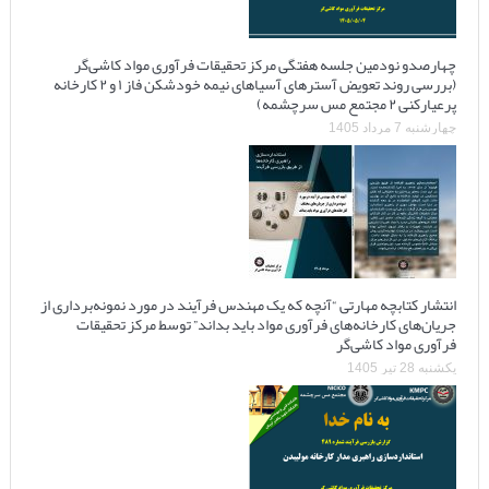
چهارصدو نودمین جلسه هفتگی مرکز تحقیقات فرآوری مواد کاشی‌گر
(بررسی روند تعویض آسترهای آسیاهای نیمه خودشکن فاز ۱ و ۲ کارخانه
پرعیارکنی ۲ مجتمع مس سرچشمه)
چهارشنبه 7 مرداد 1405
انتشار کتابچه مهارتی “آنچه که یک مهندس فرآیند در مورد نمونه‌برداری از
جریان‌های کارخانه‌های فرآوری مواد باید بداند” توسط مرکز تحقیقات
فرآوری مواد کاشی‌گر
یکشنبه 28 تیر 1405