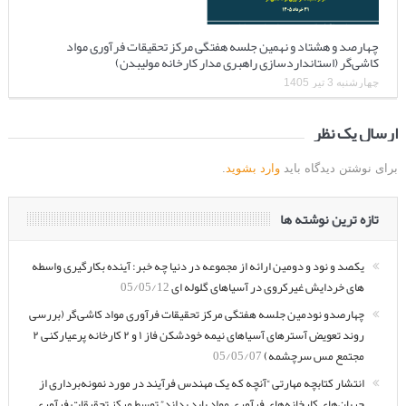
چهارصد و هشتاد و نهمین جلسه هفتگی مرکز تحقیقات فرآوری مواد
کاشی‌گر (استانداردسازی راهبری مدار کارخانه مولیبدن)
چهارشنبه 3 تیر 1405
ارسال یک نظر
برای نوشتن دیدگاه باید
وارد بشوید
.
تازه ترین نوشته ها
یکصد و نود و دومین ارائه از مجموعه در دنیا چه خبر: آینده بکارگیری واسطه
های خردایش غیرکروی در آسیاهای گلوله ای
05/05/12
چهارصدو نودمین جلسه هفتگی مرکز تحقیقات فرآوری مواد کاشی‌گر (بررسی
روند تعویض آسترهای آسیاهای نیمه خودشکن فاز ۱ و ۲ کارخانه پرعیارکنی ۲
مجتمع مس سرچشمه)
05/05/07
انتشار کتابچه مهارتی “آنچه که یک مهندس فرآیند در مورد نمونه‌برداری از
جریان‌های کارخانه‌های فرآوری مواد باید بداند” توسط مرکز تحقیقات فرآوری