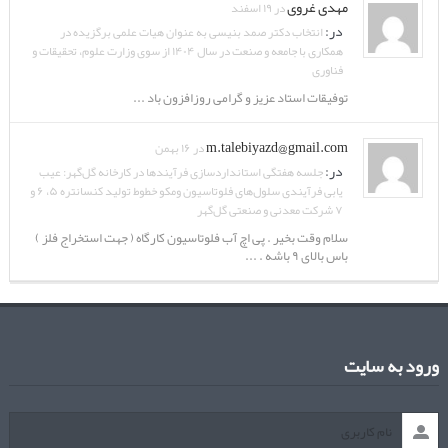
مهدی غروی
در ۱۹ اسفند
در:
انتخاب دکتر صمد بنیسی به عنوان هیات علمی برگزیده در
همکاری با جامعه و صنعت در سال ۱۴۰۴ از سوی وزارت علوم، تحقیقات و
فناوری
توفیقات استاد عزیز و گرامی روزافزون باد ...
m.talebiyazd@gmail.com
در ۱۶ بهمن
در:
جلسه هفتگی استانداردسازی فرآیندها در کارخانه گل‌گهر: عیب
یابی فرآیندی سلول‌های فلوتاسیون ومکو خطوط تولید کنسانتره ۵، ۶ و
۷ شرکت معدنی و صنعتی گل‌گهر
سلام وقت بخیر . پی اچ آب فلوتاسیون کارگاه ( جهت استخراج فلز )
باس بالای ۹ باشه . ...
ورود به سایت