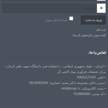
مرا به خاطر بسپار
ورود به سایت
ثبت نام
کلمه عبور را فراموش کردم؟
تماس با ما:
• کرمان – بلوار جمهوری اسلامی – دانشکده فنی دانشگاه شهید باهنر کرمان –
مرکز تحقیقات فرآوری مواد کاشی گر
• تلفن: 03432127423
• مدیر داخلی مجموعه (دکتر محمد انصاری): 09135001840
• پست الکترونیکی: info@kmpc.ir
• کد پستی: 7618868366