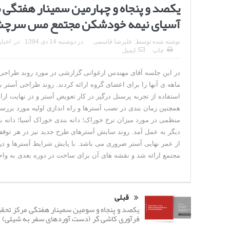
یکصد و پنجاه و چهارمین سمینار هفتگی 
آسیای نیمه خودشکن مجتمع مس سرچش
نوشته شده توسط:
علیرضا قاسمی
در
دوشنبه 14 دی 1394
در:
اخبار
چاپ
ایمیل
ماهه ی آنها را برای اعضای گروه ارائه کردند. روند طراحی آستر
استفاده از تجربه پرسنل درگیر در کار تعویض آستر و در نهایت ا
همچنین زمان بندی در نصب آسترها و راه اندازی اولیه مورد بررس
منظمی در مورد میزان نرخ خوراک؛ دانه بندی خوراک آسیا؛ دانه 
دیگر به عمل آمد. روند سایش آسترهای طرح جدید نیز در هر توقف 
از عمر نهایی آستر ضروری می باشد. با پایش شرایط آسترها و در
مجتمع ارائه شد و نقشه های آن برای ساخت در دوره بعدی به واح
قبلی
یکصد و پنجاه و سومین سمینار هفتگی مرکز تحق
فرآوری کاشی گر (دست آوردهای سفر به شیلی)