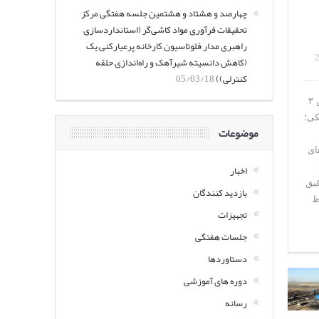
چهارصد و هشتاد و هشتمین جلسه هفتگی مرکز
تحقیقات فرآوری مواد کاشی‌گر (استانداردسازی
راهبری مدار فلوتاسیون کارخانه پرعیارکنی یک
(کاهش دانسیته شیرآهک و راه‌اندازی حلقه
کنترلی))
05/03/18
در این جلسه آقای مهندس ارغوانی گزارشی در مورد روند طراحی آسترهای آسیای نیمه خودشکن مجتمع مس سرچشمه و نتایج به دستا آمده از پایش ۳
کی؛
موضوعات
ای
اخبار
قیق
بازدید کنندگان
ظ
تجهیزات
جلسات هفتگی
دستاوردها
دوره های آموزشی
رسانه