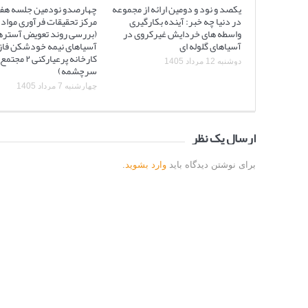
یکصد و نود و دومین ارائه از مجموعه
چهارصدو نودمین جلسه هف
در دنیا چه خبر: آینده بکارگیری
مرکز تحقیقات فرآوری مواد 
واسطه های خردایش غیرکروی در
(بررسی روند تعویض آستره
آسیاهای گلوله ای
کارخانه پرعیارکنی
دوشنبه 12 مرداد 1405
سرچشمه)
چهارشنبه 7 مرداد 1405
ارسال یک نظر
برای نوشتن دیدگاه باید
وارد بشوید
.