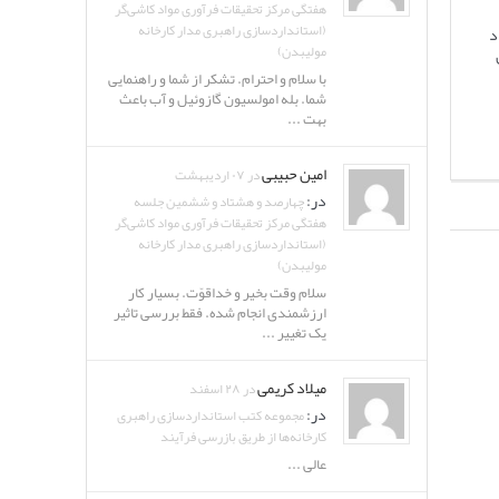
هفتگی مرکز تحقیقات فرآوری مواد کاشی‌گر
(استانداردسازی راهبری مدار کارخانه
د
مولیبدن)
با سلام و احترام. تشکر از شما و راهنمایی
شما. بله امولسیون گازوئیل و آب باعث
بهت ...
امین حبیبی
در ۰۷ اردیبهشت
در:
چهارصد و هشتاد و ششمین جلسه
هفتگی مرکز تحقیقات فرآوری مواد کاشی‌گر
(استانداردسازی راهبری مدار کارخانه
مولیبدن)
سلام وقت بخیر و خداقوّت. بسیار کار
ارزشمندی انجام شده. فقط بررسی تاثیر
یک تغییر ...
میلاد کریمی
در ۲۸ اسفند
در:
مجموعه کتب استانداردسازی راهبری
کارخانه‌ها از طریق بازرسی فرآیند
عالی ...