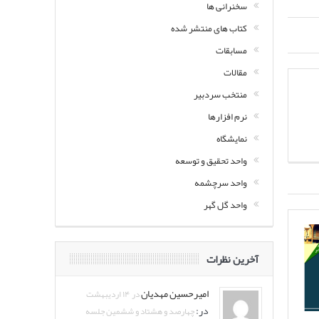
سخنرانی ها
کتاب های منتشر شده
مسابقات
مقالات
منتخب سردبیر
نرم افزارها
نمایشگاه
واحد تحقیق و توسعه
واحد سرچشمه
واحد گل گهر
آخرین نظرات
امیرحسین مهدیان
در ۱۴ اردیبهشت
در:
چهارصد و هشتاد و ششمین جلسه