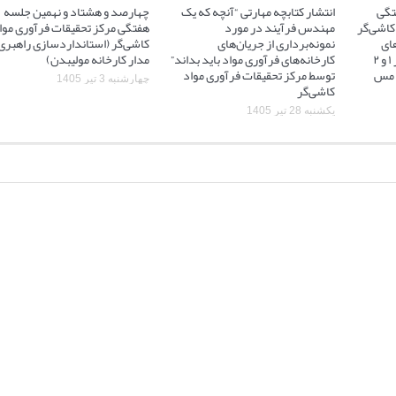
تگی
انتشار کتابچه مهارتی “آنچه که یک
چهارصد و هشتاد و نهمین جلسه
کاشی‌گر
مهندس فرآیند در مورد
هفتگی مرکز تحقیقات فرآوری موا
ای
نمونه‌برداری از جریان‌های
کاشی‌گر (استانداردسازی راهبری
آسیاهای نیمه خودشکن فاز ۱ و ۲
کارخانه‌های فرآوری مواد باید بداند”
مدار کارخانه مولیبدن)
 ۲ مجتمع مس
توسط مرکز تحقیقات فرآوری مواد
چهارشنبه 3 تیر 1405
کاشی‌گر
یکشنبه 28 تیر 1405