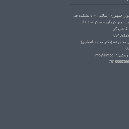
لوار جمهوری اسلامی – دانشکده فنی
د باهنر کرمان – مرکز تحقیقات
 کاشی گر
ی مجموعه (دکتر محمد انصاری):
0
info@kmpc.i