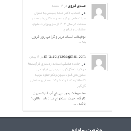
مهدی غروی
در ۱۹ اسفند
در:
انتخاب دکتر صمد بنیسی به عنوان
هیات علمی برگزیده در همکاری با جامعه و
صنعت در سال ۱۴۰۴ از سوی وزارت علوم،
تحقیقات و فناوری
توفیقات استاد عزیز و گرامی روزافزون
باد ...
m.talebiyazd@gmail.com
در ۱۶ بهمن
در:
جلسه هفتگی استانداردسازی فرآیندها
در کارخانه گل‌گهر: عیب یابی فرآیندی
سلول‌های فلوتاسیون ومکو خطوط تولید
کنسانتره ۵، ۶ و ۷ شرکت معدنی و صنعتی
گل‌گهر
سلام وقت بخیر . پی اچ آب فلوتاسیون
کارگاه ( جهت استخراج فلز ) باس بالای ۹
باشه . ...
وضعیت سامانه