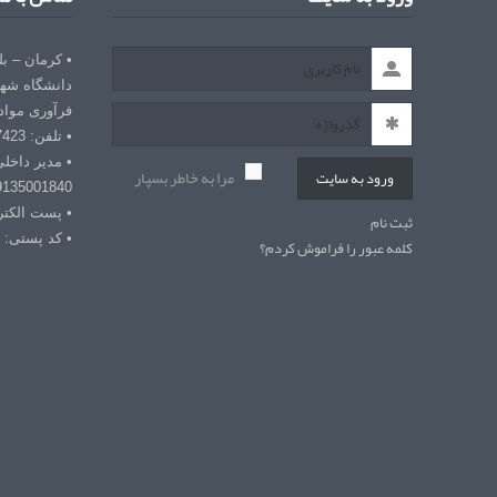
• کرمان – ب
دانشگاه شهی
فرآوری مواد
• تلفن: 03432127423
• مدیر داخل
مرا به خاطر بسپار
ورود به سایت
9135001840
• پست الکترونیکی: r
ثبت نام
• کد پستی: 7618868366
کلمه عبور را فراموش کردم؟