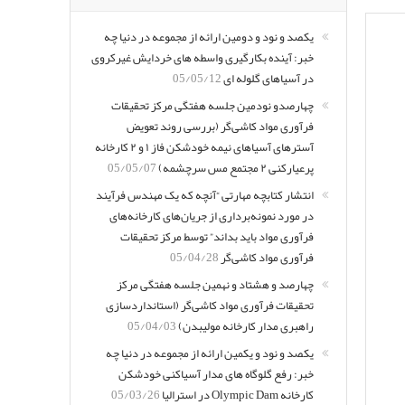
یکصد و نود و دومین ارائه از مجموعه در دنیا چه
خبر: آینده بکارگیری واسطه های خردایش غیرکروی
در آسیاهای گلوله ای
05/05/12
چهارصدو نودمین جلسه هفتگی مرکز تحقیقات
فرآوری مواد کاشی‌گر (بررسی روند تعویض
آسترهای آسیاهای نیمه خودشکن فاز ۱ و ۲ کارخانه
پرعیارکنی ۲ مجتمع مس سرچشمه)
05/05/07
انتشار کتابچه مهارتی “آنچه که یک مهندس فرآیند
در مورد نمونه‌برداری از جریان‌های کارخانه‌های
فرآوری مواد باید بداند” توسط مرکز تحقیقات
فرآوری مواد کاشی‌گر
05/04/28
چهارصد و هشتاد و نهمین جلسه هفتگی مرکز
تحقیقات فرآوری مواد کاشی‌گر (استانداردسازی
راهبری مدار کارخانه مولیبدن)
05/04/03
یکصد و نود و یکمین ارائه از مجموعه در دنیا چه
خبر: رفع گلوگاه های مدار آسیاکنی خودشکن
کارخانه Olympic Dam در استرالیا
05/03/26