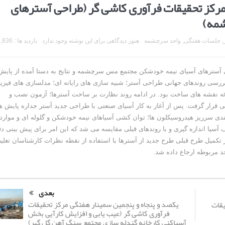
مرکز تحقیقات فرآوری کاشی گر (طراحی آسترهای
مه)
,
جلسات هفتگی
,
واحد سرچشمه
هنوز دیدگاهی برای این نوشته وجود ندارد
بازدید ها : 2,836
 بررسی روندهای جهانی طراحی آستر؛ شبیه سازی های رایانه ای؛ مدلسازی های فیزی
رائه نقشه های ساخت بود. در ادامه روند نظارت بر ساخت آسترها؛ آزمون نصب و
ی قرار گرفت. پس از آغاز به کار آسیای صنعتی با طراحی جدید آستر جداره پایش ه
بندی سرریز هیدروسیکلون ها؛ توان کشی آسیاهای نیمه خودشکن و گلوله ای و موارد
آسیا اندازه گیری و با روندهای قبلی مقایسه می شد که این امر برای پیش بینی د
 تکمیل طرح قبلی طرح جدید از آسترها با استفاده از نقطه نظرات کارشناسان تغلی
د مربوطه ارجاع داده شد.
بعدی
یکصد و پنجاه و پنجمین سمینار هفتگی مرکز تحقیقات
یقات
فرآوری کاشی گر (عیب یابی و افزایش کارآیی بخش
آسیاکنی کارخانه گندله سازی مجتمع سنگ آهن گل گهر)