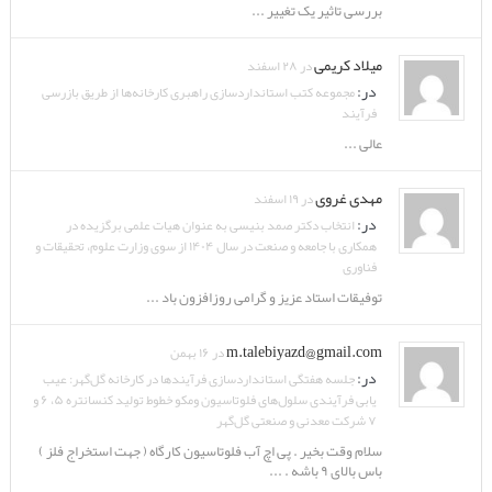
بررسی تاثیر یک تغییر ...
میلاد کریمی
در ۲۸ اسفند
در:
مجموعه کتب استانداردسازی راهبری کارخانه‌ها از طریق بازرسی
فرآیند
عالی ...
مهدی غروی
در ۱۹ اسفند
در:
انتخاب دکتر صمد بنیسی به عنوان هیات علمی برگزیده در
همکاری با جامعه و صنعت در سال ۱۴۰۴ از سوی وزارت علوم، تحقیقات و
فناوری
توفیقات استاد عزیز و گرامی روزافزون باد ...
m.talebiyazd@gmail.com
در ۱۶ بهمن
در:
جلسه هفتگی استانداردسازی فرآیندها در کارخانه گل‌گهر: عیب
یابی فرآیندی سلول‌های فلوتاسیون ومکو خطوط تولید کنسانتره ۵، ۶ و
۷ شرکت معدنی و صنعتی گل‌گهر
سلام وقت بخیر . پی اچ آب فلوتاسیون کارگاه ( جهت استخراج فلز )
باس بالای ۹ باشه . ...