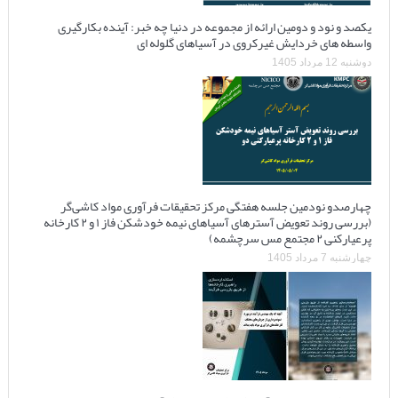
یکصد و نود و دومین ارائه از مجموعه در دنیا چه خبر: آینده بکارگیری
واسطه های خردایش غیرکروی در آسیاهای گلوله ای
دوشنبه 12 مرداد 1405
چهارصدو نودمین جلسه هفتگی مرکز تحقیقات فرآوری مواد کاشی‌گر
(بررسی روند تعویض آسترهای آسیاهای نیمه خودشکن فاز ۱ و ۲ کارخانه
پرعیارکنی ۲ مجتمع مس سرچشمه)
چهارشنبه 7 مرداد 1405