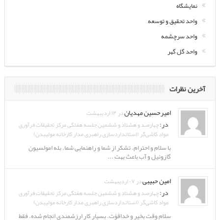
نمایشگاه
واحد تحقیق و توسعه
واحد سرچشمه
واحد گل گهر
آخرین نظرات
امیرحسین مهدیان
در ۱۴ اردیبهشت
در:
چهارصد و هشتاد و ششمین جلسه هفتگی مرکز تحقیقات فرآوری
مواد کاشی‌گر (استانداردسازی راهبری مدار کارخانه مولیبدن)
با سلام و احترام. تشکر از شما و راهنمایی شما. بله امولسیون
گازوئیل و آب باعث بهت ...
امین حبیبی
در ۰۷ اردیبهشت
در:
چهارصد و هشتاد و ششمین جلسه هفتگی مرکز تحقیقات فرآوری
مواد کاشی‌گر (استانداردسازی راهبری مدار کارخانه مولیبدن)
سلام وقت بخیر و خداقوّت. بسیار کار ارزشمندی انجام شده. فقط