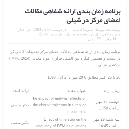
برنامه زمان بندی ارائه شفاهی مقالات
اعضای مرکز در شیلی
نوشته شده توسط:
علیرضا قاسمی
در
دوشنبه 14 دی 1394
در:
اخبار
هنوز دیدگاهی برای این نوشته وجود ندارد
بازدید ها : 2,702
چاپ
ایمیل
برنامه زمان بندی ارائه شفاهی مقالات اعضای مرکز تحقیقات کاشی گر
در بیست و هفتمین کنگره بین المللی فرآوری مواد معدنی (IMPC 2014)
درکشور شیلی
20 تا 25 اکتبر مطابق با 28 مهر تا 2 آبان 1393
زمان ارائه
عنوان مقاله
ارائه کننده
The impact of end-wall effects on
دوشنبه 28 مهر
the charge trajectory in tumbling
دکتر بنیسی
ساعت 11:50
model mills
سه شنبه 29 مهر
Effect of time step on the
دکتر بنیسی
ساعت 14:45
accuracy of DEM calculations