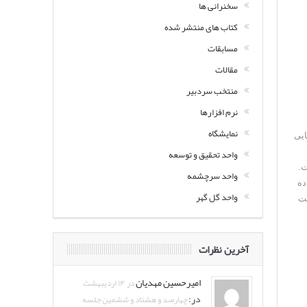
سخنرانی ها
کتاب های منتشر شده
مسابقات
مقالات
منتخب سردبیر
نرم افزارها
نمایشگاه
ایی
واحد تحقیق و توسعه
ت.
واحد سرچشمه
ده
واحد گل گهر
یت
آخرین نظرات
امیرحسین مهدیان
در ۱۴ اردیبهشت
در:
چهارصد و هشتاد و ششمین جلسه