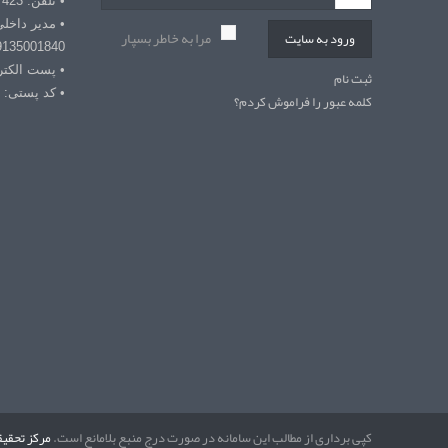
• تلفن: 03432127423
• مدیر داخل
مرا به خاطر بسپار
ورود به سایت
9135001840
• پست الکترونیکی: r
ثبت نام
• کد پستی: 7618868366
کلمه عبور را فراموش کردم؟
کپی برداری از مطالب این سامانه در صورت درج منبع بلامانع است.
مرکز تحقیق