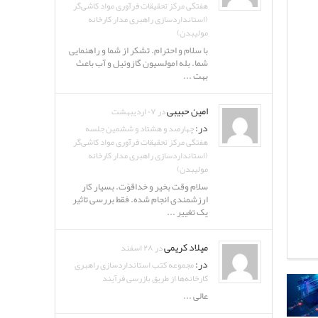
هفتگی مرکز تحقیقات فرآوری مواد کاشی‌گر
(استانداردسازی راهبری مدار کارخانه
مولیبدن)
با سلام و احترام. تشکر از شما و راهنمایی
شما. بله امولسیون گازوئیل و آب باعث
بهت ...
امین حبیبی
در ۰۷ اردیبهشت
در:
چهارصد و هشتاد و ششمین جلسه
هفتگی مرکز تحقیقات فرآوری مواد کاشی‌گر
(استانداردسازی راهبری مدار کارخانه
مولیبدن)
سلام وقت بخیر و خداقوّت. بسیار کار
ارزشمندی انجام شده. فقط بررسی تاثیر
یک تغییر ...
میلاد کریمی
در ۲۸ اسفند
در:
مجموعه کتب استانداردسازی راهبری
کارخانه‌ها از طریق بازرسی فرآیند
عالی ...