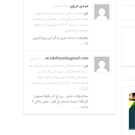
مهدی غروی
در ۱۹ اسفند
در:
انتخاب دکتر صمد بنیسی به عنوان
هیات علمی برگزیده در همکاری با جامعه و
صنعت در سال ۱۴۰۴ از سوی وزارت علوم،
تحقیقات و فناوری
توفیقات استاد عزیز و گرامی روزافزون
باد ...
m.talebiyazd@gmail.com
در ۱۶ بهمن
در:
جلسه هفتگی استانداردسازی فرآیندها
در کارخانه گل‌گهر: عیب یابی فرآیندی
سلول‌های فلوتاسیون ومکو خطوط تولید
کنسانتره ۵، ۶ و ۷ شرکت معدنی و صنعتی
گل‌گهر
سلام وقت بخیر . پی اچ آب فلوتاسیون
کارگاه ( جهت استخراج فلز ) باس بالای ۹
باشه . ...