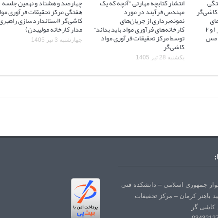
تگی
انتشار کتابچه مهارتی “آنچه که یک
چهارصد و هشتاد و نهمین جلسه
کاشی‌گر
مهندس فرآیند در مورد
هفتگی مرکز تحقیقات فرآوری موا
ای
نمونه‌برداری از جریان‌های
کاشی‌گر (استانداردسازی راهبری
آسیاهای نیمه خودشکن فاز ۱ و ۲
کارخانه‌های فرآوری مواد باید بداند”
مدار کارخانه مولیبدن)
 ۲ مجتمع مس
توسط مرکز تحقیقات فرآوری مواد
چهارشنبه 3 تیر 1405
کاشی‌گر
یکشنبه 28 تیر 1405
:
لوار جمهوری اسلامی – دانشکده فنی
د باهنر کرمان – مرکز تحقیقات
 کاشی گر