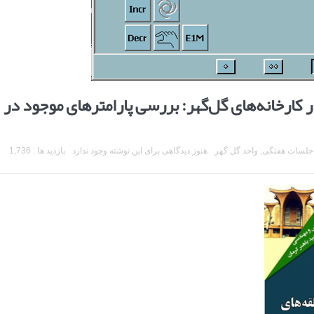
کارخانه‌های گل‌گهر: بررسی پارامترهای موجود در
جلسات هفتگی
,
واحد گل گهر
هنوز دیدگاهی برای این نوشته وجود ندارد
بازدید ها : 1,736