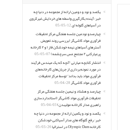
یکصد و نود و دومین ارائه از مجموعه در دنیا چه
خبر: آینده بکارگیری واسطه های خردایش غیرکروی
در آسیاهای گلوله ای
05/05/12
چهارصدو نودمین جلسه هفتگی مرکز تحقیقات
فرآوری مواد کاشی‌گر (بررسی روند تعویض
آسترهای آسیاهای نیمه خودشکن فاز ۱ و ۲ کارخانه
پرعیارکنی ۲ مجتمع مس سرچشمه)
05/05/07
انتشار کتابچه مهارتی “آنچه که یک مهندس فرآیند
در مورد نمونه‌برداری از جریان‌های کارخانه‌های
فرآوری مواد باید بداند” توسط مرکز تحقیقات
فرآوری مواد کاشی‌گر
05/04/28
چهارصد و هشتاد و نهمین جلسه هفتگی مرکز
تحقیقات فرآوری مواد کاشی‌گر (استانداردسازی
راهبری مدار کارخانه مولیبدن)
05/04/03
یکصد و نود و یکمین ارائه از مجموعه در دنیا چه
خبر: رفع گلوگاه های مدار آسیاکنی خودشکن
کارخانه Olympic Dam در استرالیا
05/03/26