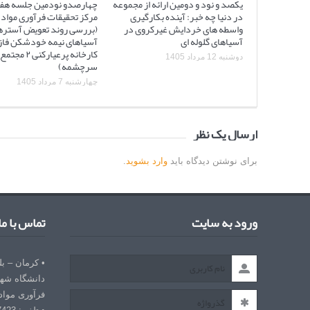
یکصد و نود و دومین ارائه از مجموعه
چهارصدو نودمین جلسه هف
در دنیا چه خبر: آینده بکارگیری
مرکز تحقیقات فرآوری مواد 
واسطه های خردایش غیرکروی در
(بررسی روند تعویض آستره
آسیاهای گلوله ای
کارخانه پرعیارکنی
دوشنبه 12 مرداد 1405
سرچشمه)
چهارشنبه 7 مرداد 1405
ارسال یک نظر
برای نوشتن دیدگاه باید
وارد بشوید
.
ورود به سایت
تماس با ما
• کرمان – ب
دانشگاه شهی
فرآوری مواد