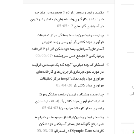
یکصد و نود و دومین ارائه از مجموعه در دنیا چه
خبر: آینده بکارگیری واسطه های خردایش غیرکروی
در آسیاهای گلوله ای
05/05/12
چهارصدو نودمین جلسه هفتگی مرکز تحقیقات
فرآوری مواد کاشی‌گر (بررسی روند تعویض
آسترهای آسیاهای نیمه خودشکن فاز ۱ و ۲ کارخانه
پرعیارکنی ۲ مجتمع مس سرچشمه)
05/05/07
انتشار کتابچه مهارتی “آنچه که یک مهندس فرآیند
در مورد نمونه‌برداری از جریان‌های کارخانه‌های
فرآوری مواد باید بداند” توسط مرکز تحقیقات
فرآوری مواد کاشی‌گر
05/04/28
.
چهارصد و هشتاد و نهمین جلسه هفتگی مرکز
کی
تحقیقات فرآوری مواد کاشی‌گر (استانداردسازی
راهبری مدار کارخانه مولیبدن)
05/04/03
یکصد و نود و یکمین ارائه از مجموعه در دنیا چه
خبر: رفع گلوگاه های مدار آسیاکنی خودشکن
کارخانه Olympic Dam در استرالیا
05/03/26