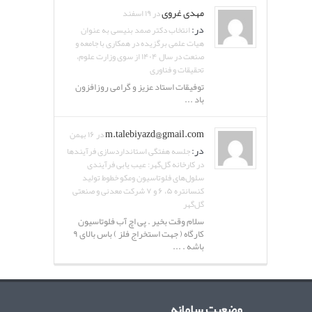
مهدی غروی
در ۱۹ اسفند
در:
انتخاب دکتر صمد بنیسی به عنوان
هیات علمی برگزیده در همکاری با جامعه و
صنعت در سال ۱۴۰۴ از سوی وزارت علوم،
تحقیقات و فناوری
توفیقات استاد عزیز و گرامی روزافزون
باد ...
m.talebiyazd@gmail.com
در ۱۶ بهمن
در:
جلسه هفتگی استانداردسازی فرآیندها
در کارخانه گل‌گهر: عیب یابی فرآیندی
سلول‌های فلوتاسیون ومکو خطوط تولید
کنسانتره ۵، ۶ و ۷ شرکت معدنی و صنعتی
گل‌گهر
سلام وقت بخیر . پی اچ آب فلوتاسیون
کارگاه ( جهت استخراج فلز ) باس بالای ۹
باشه . ...
وضعیت سامانه