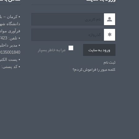
• کرمان – ب
دانشگاه شهی
فرآوری مواد
• تلفن: 03432127423
• مدیر داخل
مرا به خاطر بسپار
ورود به سایت
9135001840
• پست الکترونیکی: r
ثبت نام
• کد پستی: 7618868366
کلمه عبور را فراموش کردم؟