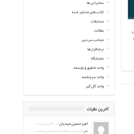
سخنرانی ها
کتاب های منتشر شده
مسابقات
مقالات
د
منتخب سردبیر
نرم افزارها
نمایشگاه
واحد تحقیق و توسعه
واحد سرچشمه
واحد گل گهر
آخرین نظرات
امیرحسین مهدیان
در ۱۴ اردیبهشت
در:
چهارصد و هشتاد و ششمین جلسه