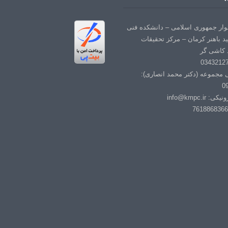
لوار جمهوری اسلامی – دانشکده فنی
د باهنر کرمان – مرکز تحقیقات
 کاشی گر
ی مجموعه (دکتر محمد انصاری):
0
info@kmpc.i