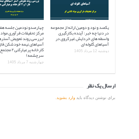
یکصد و نود و دومین ارائه از مجموعه
چهارصدو نودمین جلسه هف
در دنیا چه خبر: آینده بکارگیری
مرکز تحقیقات فرآوری مواد 
واسطه های خردایش غیرکروی در
(بررسی روند تعویض آستره
آسیاهای گلوله ای
کارخانه پرعیارکنی
دوشنبه 12 مرداد 1405
سرچشمه)
چهارشنبه 7 مرداد 1405
ارسال یک نظر
برای نوشتن دیدگاه باید
وارد بشوید
.