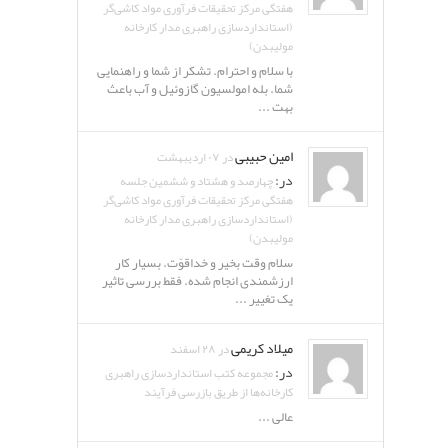
هفتگی مرکز تحقیقات فرآوری مواد کاشی‌گر
(استانداردسازی راهبری مدار کارخانه
مولیبدن)
با سلام و احترام. تشکر از شما و راهنمایی
شما. بله امولسیون گازوئیل و آب باعث
بهت ...
امین حبیبی
در ۰۷ اردیبهشت
در:
چهارصد و هشتاد و ششمین جلسه
هفتگی مرکز تحقیقات فرآوری مواد کاشی‌گر
(استانداردسازی راهبری مدار کارخانه
مولیبدن)
سلام وقت بخیر و خداقوّت. بسیار کار
ارزشمندی انجام شده. فقط بررسی تاثیر
یک تغییر ...
میلاد کریمی
در ۲۸ اسفند
در:
مجموعه کتب استانداردسازی راهبری
کارخانه‌ها از طریق بازرسی فرآیند
عالی ...