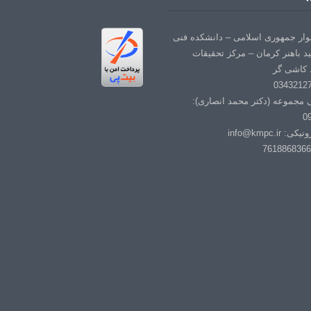
لوار جمهوری اسلامی – دانشکده فنی
د باهنر کرمان – مرکز تحقیقات
 کاشی گر
ی مجموعه (دکتر محمد انصاری):
0
info@kmpc.i