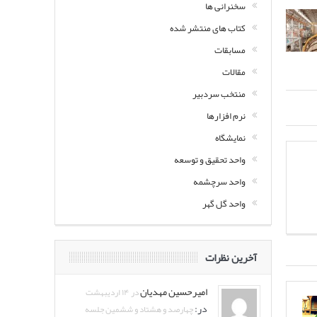
سخنرانی ها
کتاب های منتشر شده
مسابقات
مقالات
منتخب سردبیر
نرم افزارها
نمایشگاه
واحد تحقیق و توسعه
واحد سرچشمه
واحد گل گهر
آخرین نظرات
امیرحسین مهدیان
در ۱۴ اردیبهشت
در:
چهارصد و هشتاد و ششمین جلسه