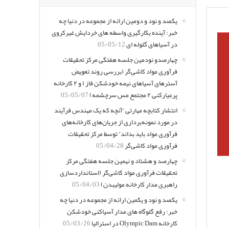
یکصد و نود و دومین ارائه از مجموعه در دنیا چه
خبر: آینده بکارگیری واسطه های خردایش غیرکروی
در آسیاهای گلوله ای
05/05/12
چهارصدو نودمین جلسه هفتگی مرکز تحقیقات
فرآوری مواد کاشی‌گر (بررسی روند تعویض
آسترهای آسیاهای نیمه خودشکن فاز ۱ و ۲ کارخانه
پرعیارکنی ۲ مجتمع مس سرچشمه)
05/05/07
انتشار کتابچه مهارتی “آنچه که یک مهندس فرآیند
در مورد نمونه‌برداری از جریان‌های کارخانه‌های
فرآوری مواد باید بداند” توسط مرکز تحقیقات
فرآوری مواد کاشی‌گر
05/04/28
چهارصد و هشتاد و نهمین جلسه هفتگی مرکز
تحقیقات فرآوری مواد کاشی‌گر (استانداردسازی
راهبری مدار کارخانه مولیبدن)
05/04/03
یکصد و نود و یکمین ارائه از مجموعه در دنیا چه
خبر: رفع گلوگاه های مدار آسیاکنی خودشکن
کارخانه Olympic Dam در استرالیا
05/03/26