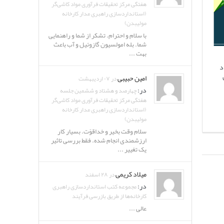
هفتگی مرکز تحقیقات فرآوری مواد کاشی‌گر
(استانداردسازی راهبری مدار کارخانه
مولیبدن)
با سلام و احترام. تشکر از شما و راهنمایی
شما. بله امولسیون گازوئیل و آب باعث
بهت ...
د
امین حبیبی
در ۰۷ اردیبهشت
در:
چهارصد و هشتاد و ششمین جلسه
هفتگی مرکز تحقیقات فرآوری مواد کاشی‌گر
(استانداردسازی راهبری مدار کارخانه
مولیبدن)
سلام وقت بخیر و خداقوّت. بسیار کار
ارزشمندی انجام شده. فقط بررسی تاثیر
یک تغییر ...
میلاد کریمی
در ۲۸ اسفند
در:
مجموعه کتب استانداردسازی راهبری
کارخانه‌ها از طریق بازرسی فرآیند
عالی ...