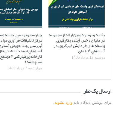
یکصد و نود و دومین ارائه از مجموعه
چهارصدو نودمین جلسه هف
در دنیا چه خبر: آینده بکارگیری
مرکز تحقیقات فرآوری مواد 
واسطه های خردایش غیرکروی در
(بررسی روند تعویض آستره
آسیاهای گلوله ای
کارخانه پرعیارکنی
دوشنبه 12 مرداد 1405
سرچشمه)
چهارشنبه 7 مرداد 1405
ارسال یک نظر
برای نوشتن دیدگاه باید
وارد بشوید
.