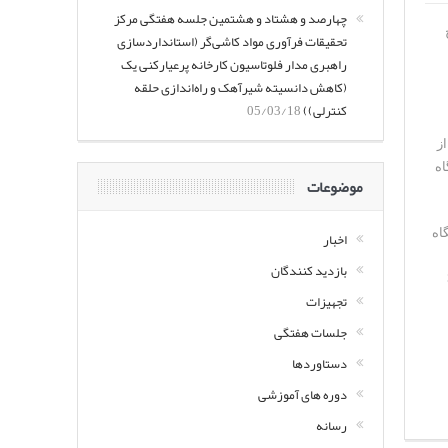
چهارصد و هشتاد و هشتمین جلسه هفتگی مرکز
تحقیقات فرآوری مواد کاشی‌گر (استانداردسازی
راهبری مدار فلوتاسیون کارخانه پرعیارکنی یک
(کاهش دانسیته شیرآهک و راه‌اندازی حلقه
کنترلی))
05/03/18
د از
ننده در جایگاه
موضوعات
ران دانشگاه
اخبار
بازدید کنندگان
 دهنده سهم 36
تجهیزات
جلسات هفتگی
دستاوردها
دوره های آموزشی
رسانه