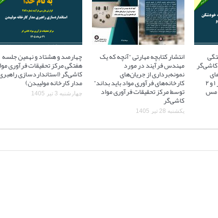
تگی
انتشار کتابچه مهارتی “آنچه که یک
چهارصد و هشتاد و نهمین جلسه
کاشی‌گر
مهندس فرآیند در مورد
هفتگی مرکز تحقیقات فرآوری موا
ای
نمونه‌برداری از جریان‌های
کاشی‌گر (استانداردسازی راهبری
آسیاهای نیمه خودشکن فاز ۱ و ۲
کارخانه‌های فرآوری مواد باید بداند”
مدار کارخانه مولیبدن)
 ۲ مجتمع مس
توسط مرکز تحقیقات فرآوری مواد
چهارشنبه 3 تیر 1405
کاشی‌گر
یکشنبه 28 تیر 1405