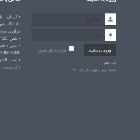
• کرمان – ب
دانشگاه شهی
فرآوری مواد
• تلفن: 03432127423
• مدیر داخل
مرا به خاطر بسپار
ورود به سایت
9135001840
• پست الکترونیکی: r
ثبت نام
• کد پستی: 7618868366
کلمه عبور را فراموش کردم؟