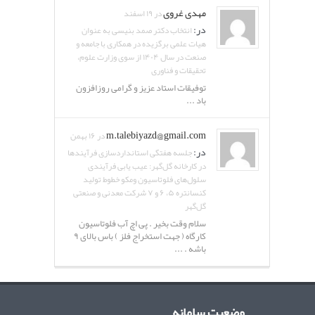
مهدی غروی
در ۱۹ اسفند
در:
انتخاب دکتر صمد بنیسی به عنوان
هیات علمی برگزیده در همکاری با جامعه و
صنعت در سال ۱۴۰۴ از سوی وزارت علوم،
تحقیقات و فناوری
توفیقات استاد عزیز و گرامی روزافزون
باد ...
m.talebiyazd@gmail.com
در ۱۶ بهمن
در:
جلسه هفتگی استانداردسازی فرآیندها
در کارخانه گل‌گهر: عیب یابی فرآیندی
سلول‌های فلوتاسیون ومکو خطوط تولید
کنسانتره ۵، ۶ و ۷ شرکت معدنی و صنعتی
گل‌گهر
سلام وقت بخیر . پی اچ آب فلوتاسیون
کارگاه ( جهت استخراج فلز ) باس بالای ۹
باشه . ...
وضعیت سامانه